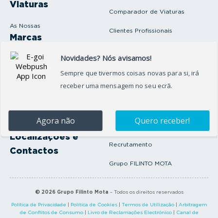
Viaturas
Comparador de Viaturas
As Nossas
Clientes Profissionais
Marcas
Venda o seu carro
Produtos e serviços
Produtos Complementares
Oficina
Seguros Protector
Promoções e Destaques
Campanhas
First Rent A Car
Onde Estamos
Artigos e Notícias
Localizações e
Recrutamento
Contactos
Grupo FILINTO MOTA
©
2026
Grupo Filinto Mota
– Todos os direitos reservados
Política de Privacidade
|
Política de Cookies
|
Termos de Utilização
|
Arbitragem
de Conflitos de Consumo
|
Livro de Reclamações Electrónico
|
Canal de