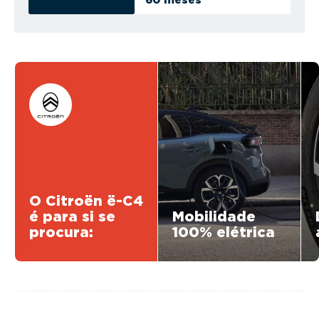
60 meses
O Citroën ë-C4
é para si se
Mobilidade
procura:
100% elétrica