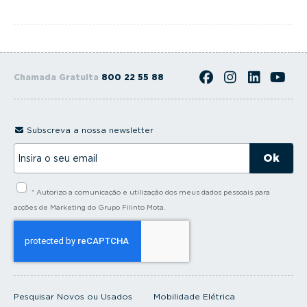
Chamada Gratuita
800 22 55 88
Subscreva a nossa newsletter
I
n
s
i
* Autorizo a comunicação e utilização dos meus dados pessoais para
r
a
acções de Marketing do Grupo Filinto Mota.
o
s
e
u
e
m
a
i
Pesquisar Novos ou Usados
Mobilidade Elétrica
l