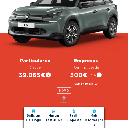
g
a
t
i
o
n
Particulares
Empresas
Desde
Renting desde
39.065€
300€
+ IVA
Saber mais
NOVO
Solicitar
Marcar
Pedir
Mais
Catálogo
Test-Drive
Proposta
Informaçõe
s