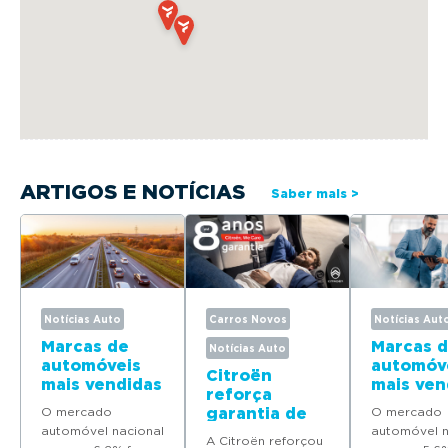
ARTIGOS E NOTÍCIAS
Saber mais >
Notícias Auto
Carros Novos
Notícias Aut
Marcas de
Marcas 
Notícias Auto
automóveis
automóv
Citroën
mais vendidas
mais ven
reforça
em Portugal
em Port
O mercado
garantia de
O mercado
em 2025
em 2024
automóvel nacional
fábrica com
automóvel n
A Citroën reforçou