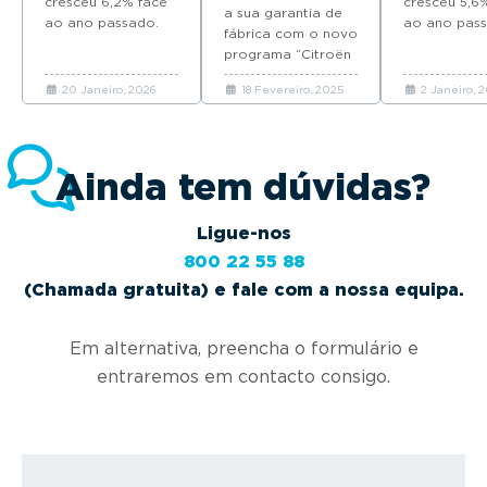
cresceu 6,2% face
cobertura até
cresceu 5,6
a sua garantia de
ao ano passado.
8 anos
ao ano pass
fábrica com o novo
Descubra quais as
Descubra qu
programa “Citroën
marcas que mais
marcas que 
We Care” que
automóveis novos
automóveis
20 Janeiro, 2026
18 Fevereiro, 2025
2 Janeiro, 
oferece até 8 anos
venderam em
venderam 
adicionais de
Portugal em 2025.
Portugal em
cobertura.
Ainda tem dúvidas?
Ligue-nos
800 22 55 88
(Chamada gratuita) e fale com a nossa equipa.
Em alternativa, preencha o formulário e
entraremos em contacto consigo.