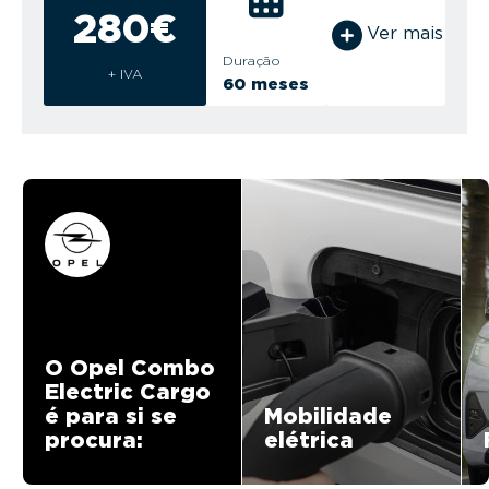
280€
Ver mais
Duração
+ IVA
60 meses
O Opel Combo
Electric Cargo
é para si se
Mobilidade
procura:
elétrica