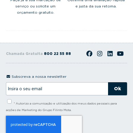
serviço ou solicite um
e justa da sua retoma.
orçamento gratuito.
Chamada Gratuita
800 22 55 88
Subscreva a nossa newsletter
I
n
s
i
* Autorizo a comunicação e utilização dos meus dados pessoais para
r
a
acções de Marketing do Grupo Filinto Mota.
o
s
e
u
e