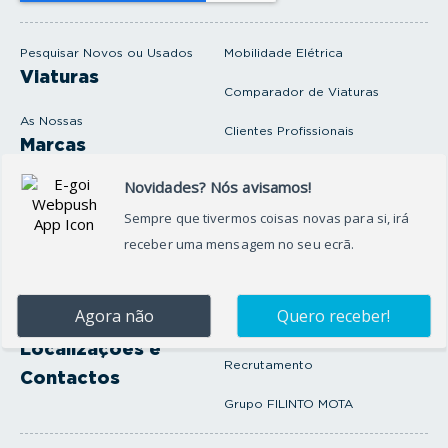
m
a
i
Pesquisar Novos ou Usados
Mobilidade Elétrica
l
Viaturas
Comparador de Viaturas
As Nossas
Clientes Profissionais
Marcas
Venda o seu carro
Produtos e serviços
Produtos Complementares
Oficina
Seguros Protector
Promoções e Destaques
Campanhas
First Rent A Car
Onde Estamos
Artigos e Notícias
Localizações e
Recrutamento
Contactos
Grupo FILINTO MOTA