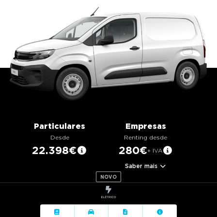
g
a
t
i
o
n
Particulares
Empresas
Desde
Renting desde
22.398€
280€
+ IVA
Saber mais
NOVO