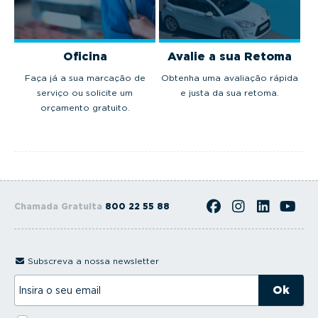
Oficina
Avalie a sua Retoma
Faça já a sua marcação de
Obtenha uma avaliação rápida
serviço ou solicite um
e justa da sua retoma.
orçamento gratuito.
Chamada Gratuita
800 22 55 88
Subscreva a nossa newsletter
I
n
s
i