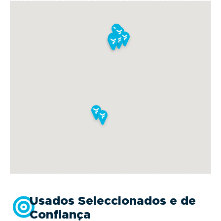
botão “Avaliar Retoma” nesta página ou através
deste
link.
Usados Seleccionados e de
Confiança