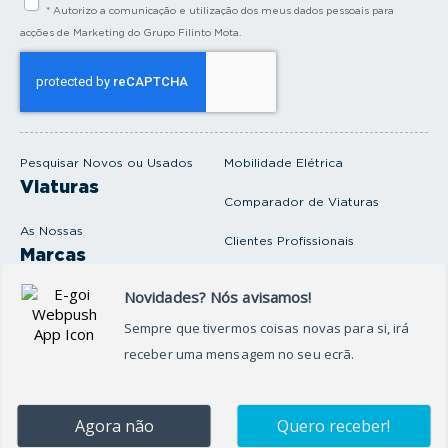
* Autorizo a comunicação e utilização dos meus dados pessoais para
r
a
acções de Marketing do Grupo Filinto Mota.
o
s
e
u
e
m
a
i
Pesquisar Novos ou Usados
Mobilidade Elétrica
l
Viaturas
Comparador de Viaturas
As Nossas
Clientes Profissionais
Marcas
Venda o seu carro
Produtos e serviços
Produtos Complementares
Oficina
Seguros Protector
Promoções e Destaques
Campanhas
First Rent A Car
Onde Estamos
Artigos e Notícias