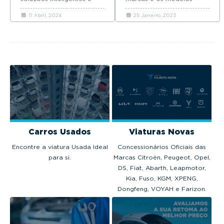
motorizações elétricas e
favoritos dos portugueses.
11 Abril, 2024
25 Janeiro, 2023
híbridas plug-in.
Carros Usados
Viaturas Novas
Encontre a viatura Usada Ideal
Concessionários Oficiais das
para si.
Marcas Citroën, Peugeot, Opel,
DS, Fiat, Abarth, Leapmotor,
Kia, Fuso, KGM, XPENG,
Dongfeng, VOYAH e Farizon.