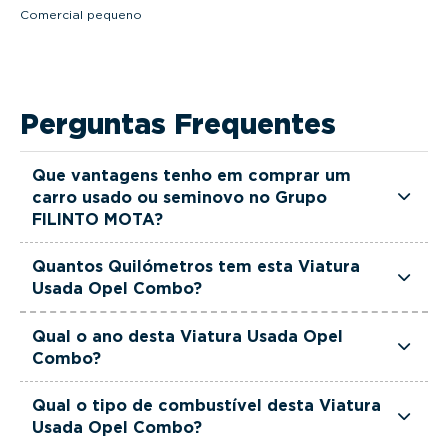
Comercial pequeno
Perguntas Frequentes
Que vantagens tenho em comprar um
carro usado ou seminovo no Grupo
FILINTO MOTA?
Todas as viaturas usadas e seminovas do Grupo
Quantos Quilómetros tem esta Viatura
FILINTO MOTA são rigorosamente selecionadas
Usada Opel Combo?
e verificadas, têm garantia até 36 meses e
Esta Viatura Usada Opel Combo tem
quilómetros reais garantidos. Além disso, dispõe
Qual o ano desta Viatura Usada Opel
actualmente 37000 km.
Combo?
de uma equipa de gestores comerciais dedicada,
pronta a ajudá-lo a encontrar a viatura que
Esta Viatura Usada Opel Combo é de 2025.
Qual o tipo de combustível desta Viatura
melhor se adapta às suas necessidades e ao seu
Usada Opel Combo?
orçamento.