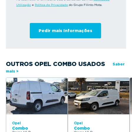
Utilização
e
Política de Privacidade
do Grupo Filinto Mota.
OUTROS OPEL COMBO USADOS
Saber
mais >
Opel
Opel
Combo
Combo