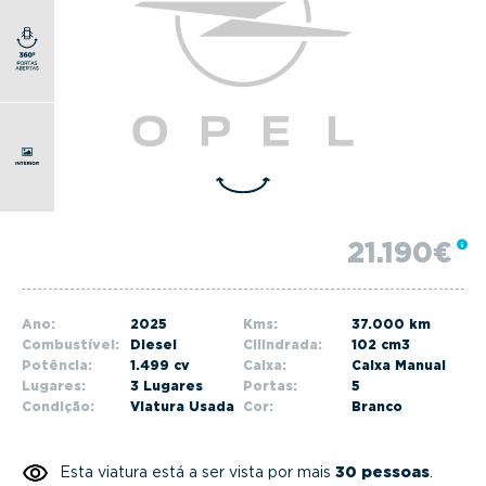
g
a
t
i
o
n
21.190€
Ano:
2025
Kms:
37.000 km
Combustível:
Diesel
Cilindrada:
102 cm3
Potência:
1.499 cv
Caixa:
Caixa Manual
Lugares:
3 Lugares
Portas:
5
Condição:
Viatura Usada
Cor:
Branco
Esta viatura está a ser vista por mais
30 pessoas
.