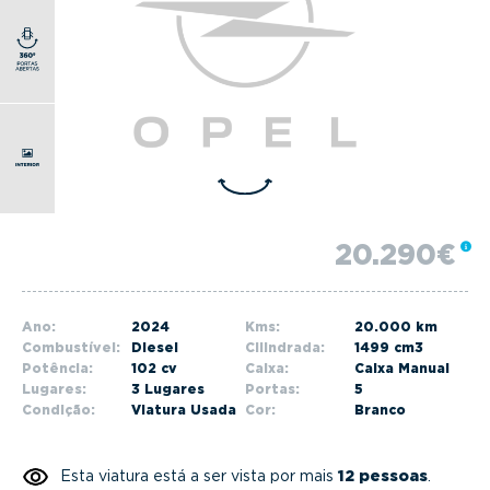
g
a
t
i
o
n
20.290€
Ano:
2024
Kms:
20.000 km
Combustível:
Diesel
Cilindrada:
1499 cm3
Potência:
102 cv
Caixa:
Caixa Manual
Lugares:
3 Lugares
Portas:
5
Condição:
Viatura Usada
Cor:
Branco
Esta viatura está a ser vista por mais
12 pessoas
.