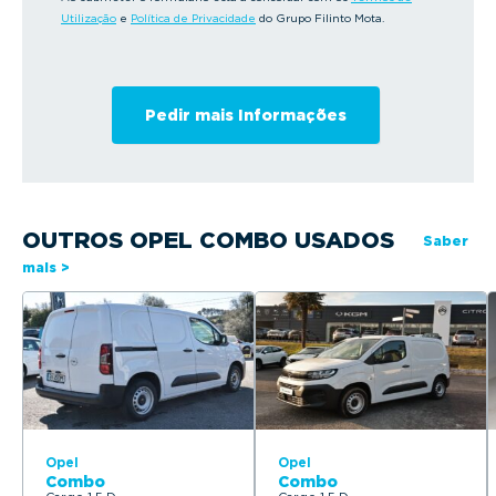
Utilização
e
Política de Privacidade
do Grupo Filinto Mota.
OUTROS OPEL COMBO USADOS
Saber
mais >
Opel
Opel
Combo
Combo