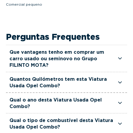
Comercial pequeno
Perguntas Frequentes
Que vantagens tenho em comprar um
carro usado ou seminovo no Grupo
FILINTO MOTA?
Todas as viaturas usadas e seminovas do Grupo
Quantos Quilómetros tem esta Viatura
FILINTO MOTA são rigorosamente selecionadas
Usada Opel Combo?
e verificadas, têm garantia até 36 meses e
Esta Viatura Usada Opel Combo tem
quilómetros reais garantidos. Além disso, dispõe
Qual o ano desta Viatura Usada Opel
actualmente 20000 km.
Combo?
de uma equipa de gestores comerciais dedicada,
pronta a ajudá-lo a encontrar a viatura que
Esta Viatura Usada Opel Combo é de 2024.
Qual o tipo de combustível desta Viatura
melhor se adapta às suas necessidades e ao seu
Usada Opel Combo?
orçamento.