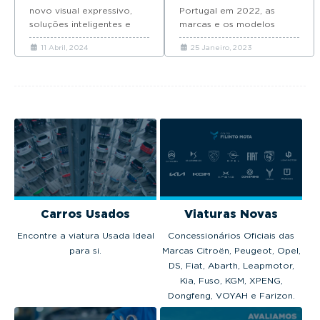
novo visual expressivo,
Portugal em 2022, as
soluções inteligentes e
marcas e os modelos
motorizações elétricas e
favoritos dos portugueses.
11 Abril, 2024
25 Janeiro, 2023
híbridas plug-in.
Carros Usados
Viaturas Novas
Encontre a viatura Usada Ideal
Concessionários Oficiais das
para si.
Marcas Citroën, Peugeot, Opel,
DS, Fiat, Abarth, Leapmotor,
Kia, Fuso, KGM, XPENG,
Dongfeng, VOYAH e Farizon.