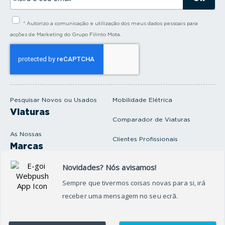
s
i
* Autorizo a comunicação e utilização dos meus dados pessoais para
r
a
acções de Marketing do Grupo Filinto Mota.
o
s
e
u
e
m
a
i
Pesquisar Novos ou Usados
Mobilidade Elétrica
l
Viaturas
Comparador de Viaturas
As Nossas
Clientes Profissionais
Marcas
Venda o seu carro
Produtos e serviços
Produtos Complementares
Oficina
Seguros Protector
Promoções e Destaques
Campanhas
First Rent A Car