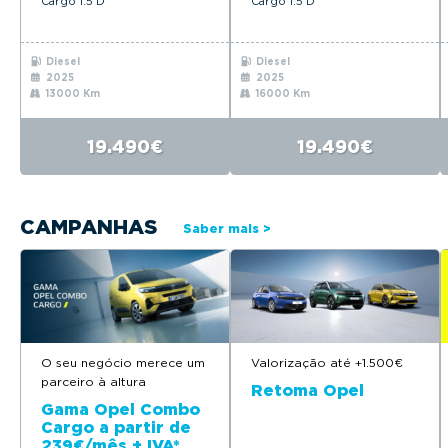
Cargo 1.5 D
Cargo 1.5 D
Diesel
Diesel
2025
2025
13000 Km
16000 Km
19.490€
19.490€
CAMPANHAS
Saber mais >
O seu negócio merece um
Valorização até +1.500€
parceiro à altura
Retoma Opel
Gama Opel Combo
Cargo a partir de
239€/mês + IVA*