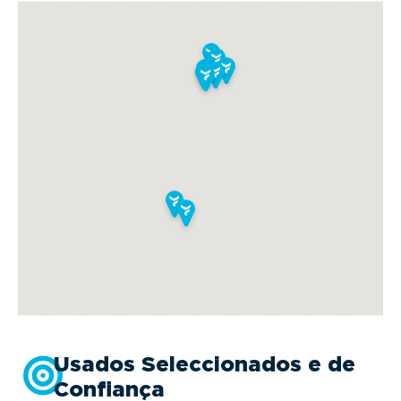
botão “Avaliar Retoma” nesta página ou através
deste
link.
Usados Seleccionados e de
Confiança