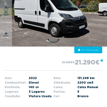
g
a
t
i
o
n
Em Promoção
21.290€
21.990€
Ano:
2022
Kms:
131.248 km
Combustível:
Diesel
Cilindrada:
2200 cm3
Potência:
140 cv
Caixa:
Caixa Manual
Lugares:
3 Lugares
Portas:
5
Condição:
Viatura Usada
Cor:
Branco