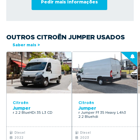
OUTROS CITROËN JUMPER USADOS
Saber mais >
Citroën
Citroën
Jumper
Jumper
r 2.2 BlueHDi 35 L3 CD
r Jumper Ff 35 Heavy L4h3
2.2 Bluehdi
Diesel
Diesel
2022
2023