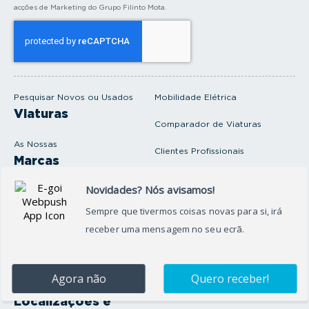
a
acções de Marketing do Grupo Filinto Mota.
o
s
e
u
e
m
a
i
Pesquisar Novos ou Usados
Mobilidade Elétrica
l
Viaturas
Comparador de Viaturas
As Nossas
Clientes Profissionais
Marcas
Venda o seu carro
Produtos e serviços
Produtos Complementares
Oficina
Seguros Protector
Promoções e Destaques
Campanhas
First Rent A Car
Onde Estamos
Artigos e Notícias
Localizações e