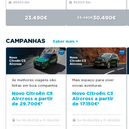
98400 Km
80000 Km
23.490€
30.490€
33.490€
CAMPANHAS
Saber mais >
As melhores viagens são
Mais espaço para viver
feitas em boa companhia
novas aventuras
Novo Citroën C5
Novo Citroën C3
Aircross a partir
Aircross a partir
de 29.700€*
de 17.150€*
De 06-08-2026 a 31-08-2026
De 06-08-2026 a 31-08-2026