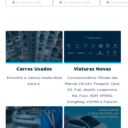
automóveis novos
conforto
Mundo FIA 
20 Janeiro, 2026
30 Outubro, 2025
23 Outubro,
venderam em
excecional,
Fórmula E.
Portugal em 2025.
tecnologia
avançada e
motorização
térmica, híbrida...
Carros Usados
Viaturas Novas
Encontre a viatura Usada Ideal
Concessionários Oficiais das
para si.
Marcas Citroën, Peugeot, Opel,
DS, Fiat, Abarth, Leapmotor,
Kia, Fuso, KGM, XPENG,
Dongfeng, VOYAH e Farizon.