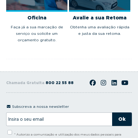
Oficina
Avalie a sua Retoma
Faça já a sua marcação de
Obtenha uma avaliação rápida
serviço ou solicite um
e justa da sua retoma.
orçamento gratuito.
Chamada Gratuita
800 22 55 88
Subscreva a nossa newsletter
I
n
s
i
* Autorizo a comunicação e utilização dos meus dados pessoais para
r