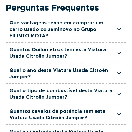
Perguntas Frequentes
Que vantagens tenho em comprar um
carro usado ou seminovo no Grupo
FILINTO MOTA?
Todas as viaturas usadas e seminovas do Grupo
Quantos Quilómetros tem esta Viatura
FILINTO MOTA são rigorosamente selecionadas
Usada Citroën Jumper?
e verificadas, têm garantia até 36 meses e
Esta Viatura Usada Citroën Jumper tem
quilómetros reais garantidos. Além disso, dispõe
Qual o ano desta Viatura Usada Citroën
actualmente 131248 km.
Jumper?
de uma equipa de gestores comerciais dedicada,
pronta a ajudá-lo a encontrar a viatura que
Esta Viatura Usada Citroën Jumper é de 2022.
Qual o tipo de combustível desta Viatura
melhor se adapta às suas necessidades e ao seu
Usada Citroën Jumper?
orçamento.
Esta Viatura Usada Citroën Jumper está
Quantos cavalos de potência tem esta
equipada com uma motorização Diesel.
Viatura Usada Citroën Jumper?
Esta Viatura Usada Citroën Jumper tem 140
Qual a cilindrada desta Viatura Usada