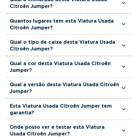
cavalos de potência.
Citroën Jumper?
Esta Viatura Usada Citroën Jumper tem
Quantos lugares tem esta Viatura Usada
2200cm3 de cilindrada.
Citroën Jumper?
Esta Viatura Usada Citroën Jumper tem 3
Qual o tipo de caixa desta Viatura Usada
lugares.
Citroën Jumper?
Esta Viatura Usada Citroën Jumper está
Qual a cor desta Viatura Usada Citroën
equipada com Caixa Manual.
Jumper?
Esta Viatura Usada Citroën Jumper é de cor
Qual a versão desta Viatura Usada Citroën
Branco.
Jumper?
Esta viatura em concreto é um Citroën Jumper
Esta Viatura Usada Citroën Jumper tem
2.2 BlueHDi 35 L2 CD.
garantia?
Sim. Todas as viaturas usadas, seminovas e de
Onde posso ver e testar esta Viatura
serviço incluem garantia até 36 meses,
Usada Citroën Jumper?