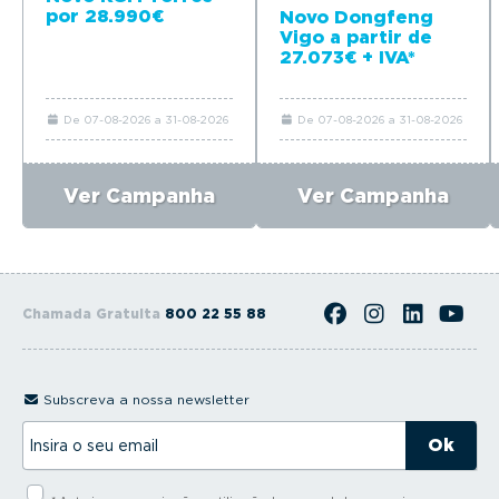
por 28.990€
Novo Dongfeng
Vigo a partir de
27.073€ + IVA*
De 07-08-2026 a 31-08-2026
De 07-08-2026 a 31-08-2026
Ver Campanha
Ver Campanha
Chamada Gratuita
800 22 55 88
Subscreva a nossa newsletter
I
n
s
i