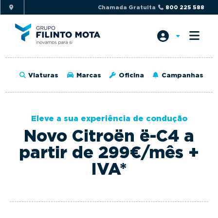
S
S
Chamada Gratuita
800 225 588
k
k
i
i
p
p
t
t
o
o
Viaturas
Marcas
Oficina
Campanhas
p
m
r
a
i
i
Eleve a sua experiência de condução
m
n
Novo Citroën ë-C4 a
a
c
r
o
partir de 299€/mês +
y
n
IVA*
n
t
a
e
v
n
i
t