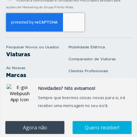
* Autorizo a comunicação e utilização dos meus dados pessoais para
r
a
acções de Marketing do Grupo Filinto Mota.
o
s
e
u
e
m
a
i
Pesquisar Novos ou Usados
Mobilidade Elétrica
l
Viaturas
Comparador de Viaturas
As Nossas
Clientes Profissionais
Marcas
Venda o seu carro
Produtos e serviços
Produtos Complementares
Oficina
Seguros Protector
Promoções e Destaques
Campanhas
First Rent A Car
Onde Estamos
Artigos e Notícias