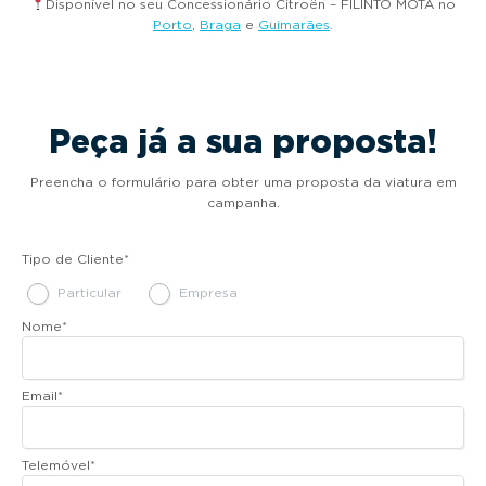
Disponível no seu Concessionário Citroën – FILINTO MOTA no
Porto
,
Braga
e
Guimarães
.
Peça já a sua proposta!
Preencha o formulário para obter uma proposta da viatura em
campanha.
Tipo de Cliente
*
Particular
Empresa
Nome
*
Email
*
Telemóvel
*