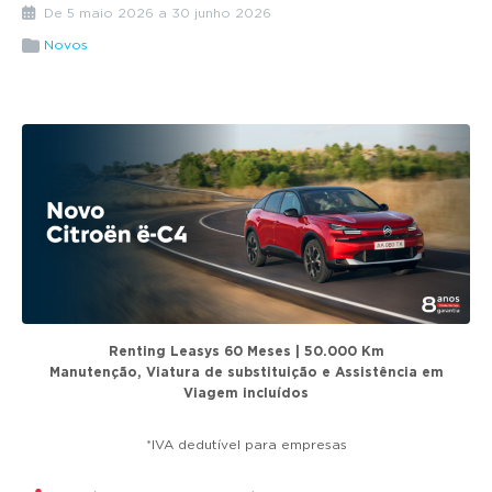
g
De 5 maio 2026 a 30 junho 2026
a
Novos
t
i
o
n
Renting Leasys 60 Meses | 50.000 Km
Manutenção, Viatura de substituição e Assistência em
Viagem
incluídos
*IVA dedutível para empresas