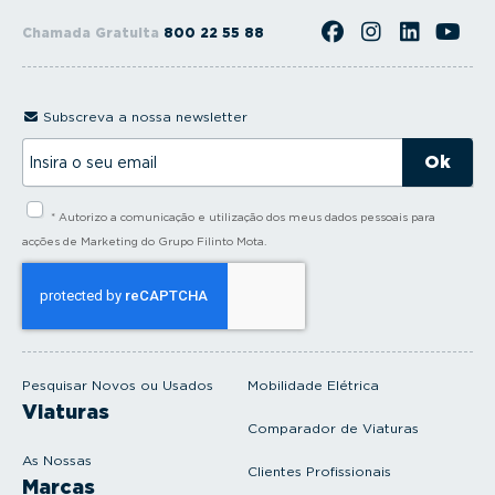
Chamada Gratuita
800 22 55 88
Subscreva a nossa newsletter
I
n
s
i
* Autorizo a comunicação e utilização dos meus dados pessoais para
r
a
acções de Marketing do Grupo Filinto Mota.
o
s
e
u
e
m
a
i
Pesquisar Novos ou Usados
Mobilidade Elétrica
l
Viaturas
Comparador de Viaturas
As Nossas
Clientes Profissionais
Marcas