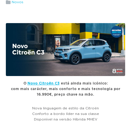
g
Novos
a
t
i
o
n
O
Novo Citroën C3
está ainda mais icónico:
com mais carácter, mais conforto e mais tecnologia por
16.990€, preço chave na mão.
Nova linguagem de estilo da Citroën
Conforto a bordo líder na sua classe
Disponível na versão Híbrida MHEV