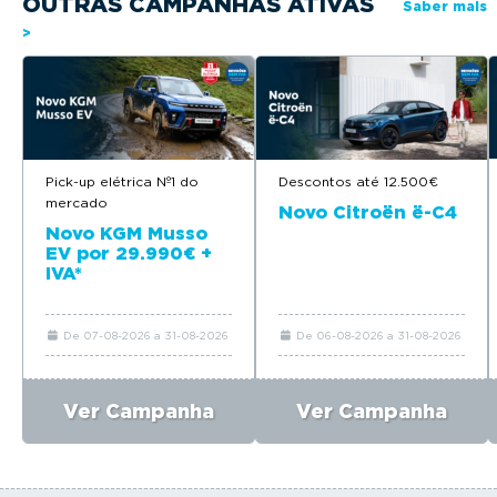
OUTRAS CAMPANHAS ATIVAS
Saber mais
>
Pick-up elétrica Nº1 do
Descontos até 12.500€
mercado
Novo Citroën ë-C4
Novo KGM Musso
EV por 29.990€ +
IVA*
De 07-08-2026 a 31-08-2026
De 06-08-2026 a 31-08-2026
Ver Campanha
Ver Campanha