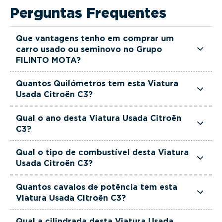
Perguntas Frequentes
Que vantagens tenho em comprar um
carro usado ou seminovo no Grupo
FILINTO MOTA?
Todas as viaturas usadas e seminovas do Grupo
Quantos Quilómetros tem esta Viatura
FILINTO MOTA são rigorosamente selecionadas
Usada Citroën C3?
e verificadas, têm garantia até 36 meses e
Esta Viatura Usada Citroën C3 tem actualmente
quilómetros reais garantidos. Além disso, dispõe
Qual o ano desta Viatura Usada Citroën
114990 km.
C3?
de uma equipa de gestores comerciais dedicada,
pronta a ajudá-lo a encontrar a viatura que
Esta Viatura Usada Citroën C3 é de 2022.
Qual o tipo de combustível desta Viatura
melhor se adapta às suas necessidades e ao seu
Usada Citroën C3?
orçamento.
Esta Viatura Usada Citroën C3 está equipada
Quantos cavalos de potência tem esta
com uma motorização Diesel.
Viatura Usada Citroën C3?
Esta Viatura Usada Citroën C3 tem 102 cavalos
Qual a cilindrada desta Viatura Usada