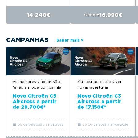
14.240€
16.990€
17.490€
CAMPANHAS
Saber mais >
As melhores viagens são
Mais espaço para viver
feitas em boa companhia
novas aventuras
Novo Citroën C5
Novo Citroën C3
Aircross a partir
Aircross a partir
de 29.700€*
de 17.150€*
De 06-08-2026 a 31-08-2026
De 06-08-2026 a 31-08-2026