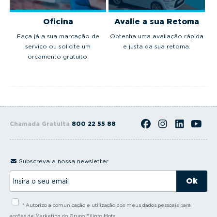
Oficina
Avalie a sua Retoma
Faça já a sua marcação de
Obtenha uma avaliação rápida
serviço ou solicite um
e justa da sua retoma.
orçamento gratuito.
Chamada Gratuita
800 22 55 88
Subscreva a nossa newsletter
I
n
s
i
* Autorizo a comunicação e utilização dos meus dados pessoais para
r
a
acções de Marketing do Grupo Filinto Mota.