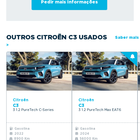
OUTROS CITROËN C3 USADOS
Saber mais
>
Citroën
Citroën
C3
C3
3 1.2 PureTech C-Series
3 1.2 PureTech Max EAT6
Gasolina
Gasolina
2022
2024
8900 Km
56000 Km