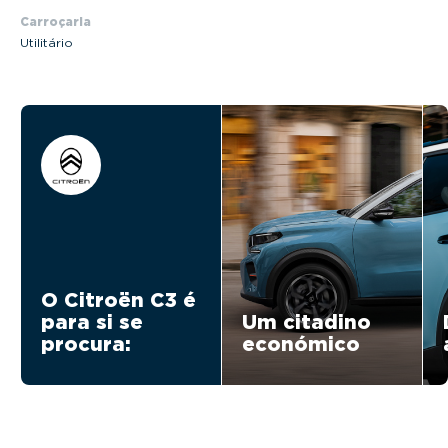
Carroçaria
Utilitário
O Citroën C3 é
para si se
Um citadino
procura:
económico