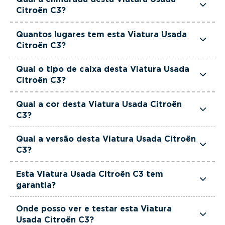
de potência.
Citroën C3?
Esta Viatura Usada Citroën C3 tem 1499cm3 de
Quantos lugares tem esta Viatura Usada
cilindrada.
Citroën C3?
Esta Viatura Usada Citroën C3 tem 5 lugares.
Qual o tipo de caixa desta Viatura Usada
Citroën C3?
Esta Viatura Usada Citroën C3 está equipada
Qual a cor desta Viatura Usada Citroën
com Caixa Manual.
C3?
Esta Viatura Usada Citroën C3 é de cor Preto.
Qual a versão desta Viatura Usada Citroën
C3?
Esta viatura em concreto é um Citroën C3 1.5
Esta Viatura Usada Citroën C3 tem
BlueHDi Feel Pack.
garantia?
Sim. Todas as viaturas usadas, seminovas e de
Onde posso ver e testar esta Viatura
serviço incluem garantia até 36 meses,
Usada Citroën C3?