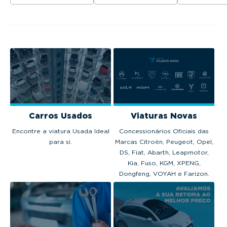
venderam em
excecional,
Fórmula E.
Portugal em 2025.
tecnologia
avançada e
motorização
térmica, híbrida...
Carros Usados
Viaturas Novas
Encontre a viatura Usada Ideal
Concessionários Oficiais das
para si.
Marcas Citroën, Peugeot, Opel,
DS, Fiat, Abarth, Leapmotor,
Kia, Fuso, KGM, XPENG,
Dongfeng, VOYAH e Farizon.