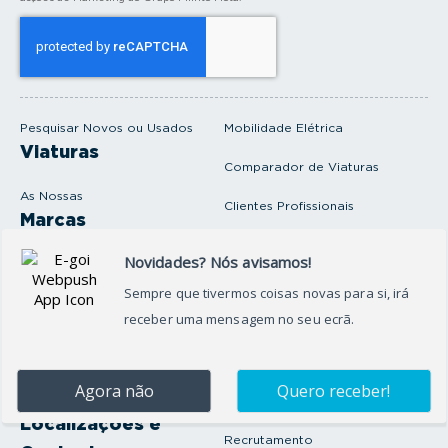
o
s
e
u
e
m
a
i
Pesquisar Novos ou Usados
Mobilidade Elétrica
l
Viaturas
Comparador de Viaturas
As Nossas
Clientes Profissionais
Marcas
Venda o seu carro
Produtos e serviços
Produtos Complementares
Oficina
Seguros Protector
Promoções e Destaques
Campanhas
First Rent A Car
Onde Estamos
Artigos e Notícias
Localizações e
Recrutamento