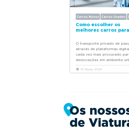
Carros Novos
Carros Usados
Como escolher os
melhores carros par
O transporte privado de pas
através de plataformas digita
cada vez mais procurado pa
deslocações em ambiente ur
Saiba como escolher os...
19 Março, 2024
Os nosso
de Viatur