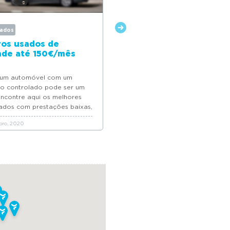
sados
Carros Usados
ros usados de
Carros Usados a um cust
ade até 150€/mês
justo
um automóvel com um
À procura de um bom negócio?
o controlado pode ser um
Conheça a nossa seleção de carro
Encontre aqui os melhores
usados a um custo justo.
sados com prestações baixas,
as 150€/mês.
ro, 2020
28 Outubro, 2019