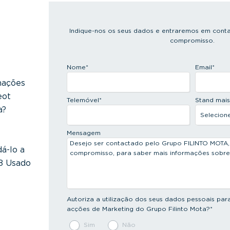
Indique-nos os seus dados e entraremos em conta
compromisso.
Nome
*
Email
*
mações
eot
Telemóvel
*
Stand mai
a?
Mensagem
dá-lo a
8 Usado
Autoriza a utilização dos seus dados pessoais par
acções de Marketing do Grupo Filinto Mota?
*
Sim
Não