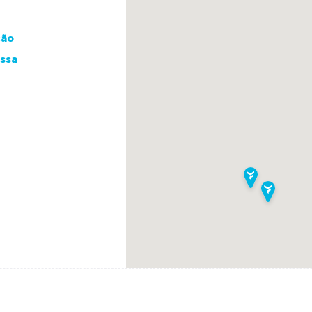
ção
essa