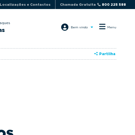
Localizações e Contactos
Chamada Gratuita
800 225 588
aques
Bem vindo
Menu
as
Partilha
os