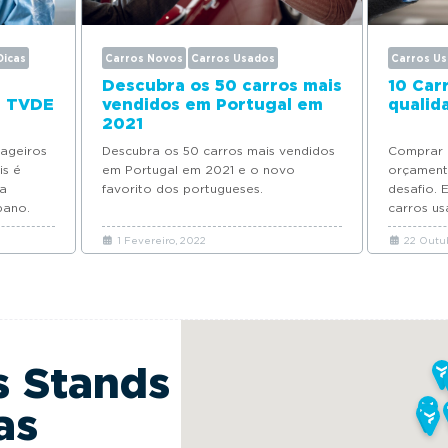
Dicas
Carros Novos
Carros Usados
Carros U
Descubra os 50 carros mais
10 Car
a TVDE
vendidos em Portugal em
qualid
2021
sageiros
Descubra os 50 carros mais vendidos
Comprar 
is é
em Portugal em 2021 e o novo
orçament
ra
favorito dos portugueses.
desafio. 
bano.
carros u
até apen
1 Fevereiro, 2022
22 Outub
s Stands
as