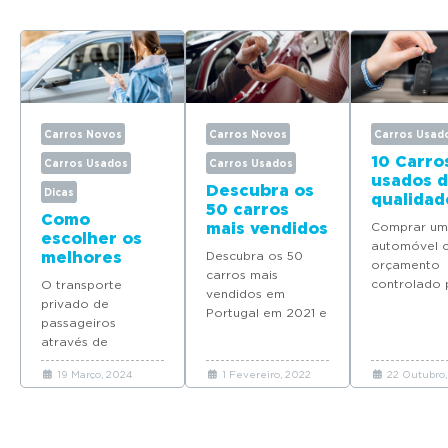
Carros Novos
Carros Novos
Carros Usad
10 Carro
Carros Usados
Carros Usados
usados 
Descubra os
Dicas
qualidad
50 carros
150€/mê
Como
mais vendidos
Comprar um
escolher os
em Portugal
automóvel 
melhores
Descubra os 50
em 2021
orçamento
carros para
carros mais
controlado
O transporte
TVDE
vendidos em
ser um desaf
privado de
Portugal em 2021 e
Encontre aq
passageiros
o novo favorito
melhores ca
através de
dos portugueses.
usados com
plataformas digitais
19 Março, 2024
1 Fevereiro, 2022
22 Outubro
prestações 
é cada vez mais
até apenas
procurado para
150€/mês.
deslocações em
ambiente urbano.