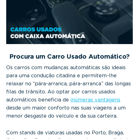
g
a
t
i
o
n
Procura um Carro Usado Automático?
Os carros com mudanças automáticas são ideais
para uma condução citadina e permitem-lhe
relaxar no “pára-arranca, pára-arranca” das longas
filas de trânsito. Ao optar por carros usados
automáticos beneficia de
inúmeras vantagens
desde um maior conforto nas suas viagens a um
menor desgaste do veículo e da sua carteira.
Com stands de viaturas usadas no Porto, Braga,