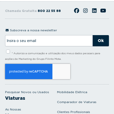
Saiba como
escolher os...
Chamada Gratuita
800 22 55 88
Subscreva a nossa newsletter
I
n
s
i
* Autorizo a comunicação e utilização dos meus dados pessoais para
r
a
acções de Marketing do Grupo Filinto Mota.
o
s
e
u
e
m
a
i
Pesquisar Novos ou Usados
Mobilidade Elétrica
l
Viaturas
Comparador de Viaturas
As Nossas
Clientes Profissionais