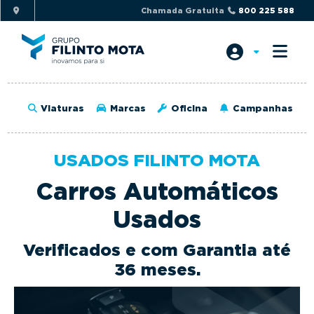
S
S
Chamada Gratuita
800 225 588
k
k
i
i
p
p
t
t
o
o
Viaturas
Marcas
Oficina
Campanhas
p
m
r
a
i
i
USADOS FILINTO MOTA
m
n
Carros Automáticos
a
c
r
o
Usados
y
n
n
t
Verificados e com Garantia até
a
e
36 meses.
v
n
i
t