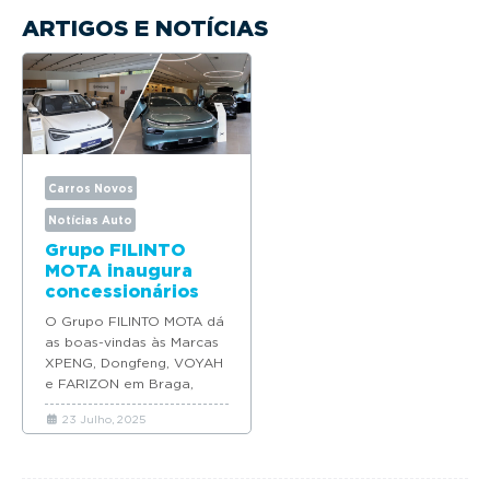
ARTIGOS E NOTÍCIAS
Carros Novos
Notícias Auto
Grupo FILINTO
MOTA inaugura
concessionários
oficiais XPENG,
O Grupo FILINTO MOTA dá
Dongfeng, VOYAH
as boas-vindas às Marcas
e Farizon
XPENG, Dongfeng, VOYAH
e FARIZON em Braga,
assinalando um momento
23 Julho, 2025
estratégico para a
expansão...