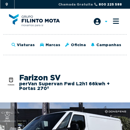
S
S
Chamada Gratuita
800 225 588
k
k
i
i
p
p
t
t
o
o
Viaturas
Marcas
Oficina
Campanhas
p
m
r
a
i
i
m
n
Farizon SV
a
c
perVan Supervan Fwd L2h1 66kwh +
r
o
Portas 270º
y
n
n
t
a
e
v
n
i
t