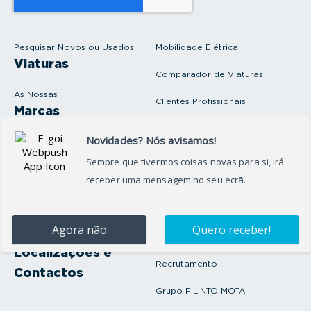
e
m
a
i
Pesquisar Novos ou Usados
Mobilidade Elétrica
l
Viaturas
Comparador de Viaturas
As Nossas
Clientes Profissionais
Marcas
Venda o seu carro
Produtos e serviços
Produtos Complementares
Oficina
Seguros Protector
Promoções e Destaques
Campanhas
First Rent A Car
Onde Estamos
Artigos e Notícias
Localizações e
Recrutamento
Contactos
Grupo FILINTO MOTA