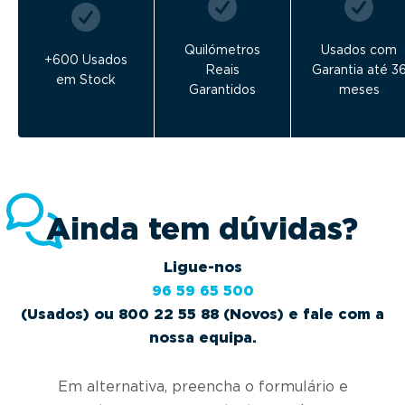
Quilómetros
Usados com
+600 Usados
Reais
Garantia até 3
em Stock
Garantidos
meses
Ainda tem dúvidas?
Ligue-nos
96 59 65 500
(Usados) ou 800 22 55 88 (Novos) e fale com a
nossa equipa.
Em alternativa, preencha o formulário e