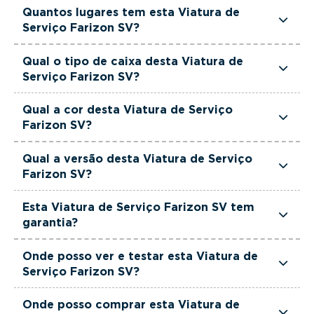
Esta Viatura de Serviço Farizon SV tem 231
Quantos lugares tem esta Viatura de
cavalos de potência.
Serviço Farizon SV?
Esta Viatura de Serviço Farizon SV tem 3
Qual o tipo de caixa desta Viatura de
lugares.
Serviço Farizon SV?
Esta Viatura de Serviço Farizon SV está equipada
Qual a cor desta Viatura de Serviço
com Caixa Automática.
Farizon SV?
Esta Viatura de Serviço Farizon SV é de cor
Qual a versão desta Viatura de Serviço
Branco.
Farizon SV?
Esta viatura em concreto é um Farizon SuperVan
Esta Viatura de Serviço Farizon SV tem
Supervan Fwd L2h1 66kwh + Portas 270º.
garantia?
Sim. Todas as viaturas usadas, seminovas e de
Onde posso ver e testar esta Viatura de
serviço incluem garantia até 36 meses,
Serviço Farizon SV?
proporcionando maior segurança na compra.
Pode conhecer e testar esta viatura nos stands
Onde posso comprar esta Viatura de