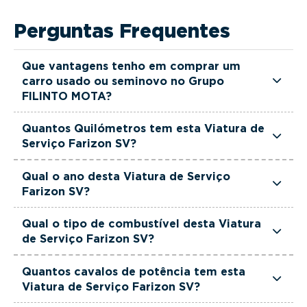
Perguntas Frequentes
Que vantagens tenho em comprar um
carro usado ou seminovo no Grupo
FILINTO MOTA?
Todas as viaturas usadas e seminovas do Grupo
Quantos Quilómetros tem esta Viatura de
FILINTO MOTA são rigorosamente selecionadas
Serviço Farizon SV?
e verificadas, têm garantia até 36 meses e
Esta Viatura de Serviço Farizon SV tem
quilómetros reais garantidos. Além disso, dispõe
Qual o ano desta Viatura de Serviço
actualmente 1 km.
Farizon SV?
de uma equipa de gestores comerciais dedicada,
pronta a ajudá-lo a encontrar a viatura que
Esta Viatura de Serviço Farizon SV é de 2026.
Qual o tipo de combustível desta Viatura
melhor se adapta às suas necessidades e ao seu
de Serviço Farizon SV?
orçamento.
Esta Viatura de Serviço Farizon SV está equipada
Quantos cavalos de potência tem esta
com uma motorização Elétrico.
Viatura de Serviço Farizon SV?