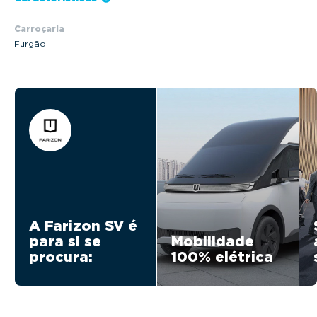
Carroçaria
Furgão
A Farizon SV é
para si se
Mobilidade
procura:
100% elétrica