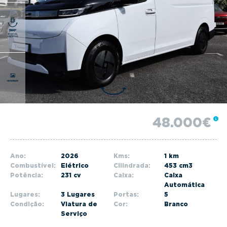
g
a
t
i
o
n
48.000€
Ano:
2026
Kms:
1 km
Combustível:
Elétrico
Cilindrada:
453 cm3
Potência:
231 cv
Caixa:
Caixa
Automática
Lugares:
3 Lugares
Portas:
5
Condição:
Viatura de
Cor:
Branco
Serviço