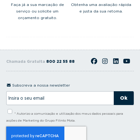
Faça já a sua marcação de
Obtenha uma avaliação rápida
serviço ou solicite um
e justa da sua retoma.
orçamento gratuito.
Chamada Gratuita
800 22 55 88
Subscreva a nossa newsletter
I
n
s
i
* Autorizo a comunicação e utilização dos meus dados pessoais para
r
a
acções de Marketing do Grupo Filinto Mota.
o
s
e
u