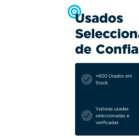
Usados
Seleccion
de Confi
+600 Usados em
Stock
Viaturas usadas
seleccionadas e
verificadas