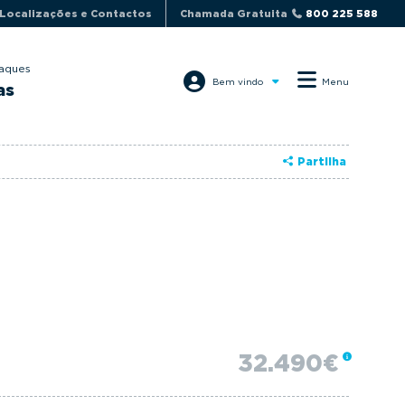
Localizações e Contactos
Chamada Gratuita
800 225 588
aques
Bem vindo
Menu
as
Partilha
32.490€