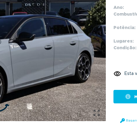
Ano:
Combustív
Potência:
Lugares:
Condição:
Esta v
M
Reser