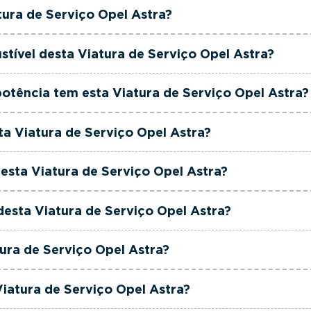
o Opel Astra tem actualmente 970 km.
tura de Serviço Opel Astra?
 ao seu orçamento.
 Opel Astra é de 2026.
stível desta Viatura de Serviço Opel Astra?
o Opel Astra está equipada com uma motorização Híbrido
otência tem esta Viatura de Serviço Opel Astra?
 Opel Astra tem 145 cavalos de potência.
ta Viatura de Serviço Opel Astra?
 Opel Astra tem 1199cm3 de cilindrada.
esta Viatura de Serviço Opel Astra?
 Opel Astra tem 5 lugares.
 desta Viatura de Serviço Opel Astra?
o Opel Astra está equipada com Caixa Automática.
tura de Serviço Opel Astra?
 Opel Astra é de cor Cinzento.
Viatura de Serviço Opel Astra?