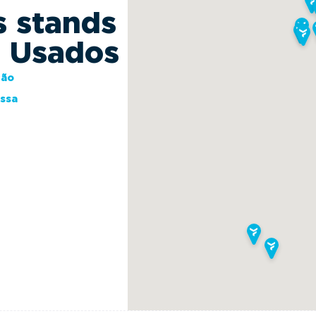
s stands
s Usados
ção
essa