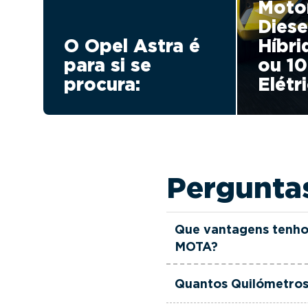
Moto
Diese
O Opel Astra é
Híbri
para si se
ou 1
procura:
Elétr
Pergunta
Que vantagens tenho
MOTA?
Todas as viaturas usad
Quantos Quilómetros 
verificadas, têm garant
equipa de gestores come