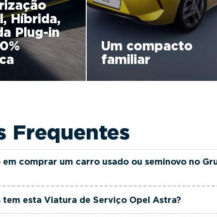
rização
l, Híbrida,
da Plug-in
00%
Um compacto
ica
familiar
s Frequentes
 em comprar um carro usado ou seminovo no Gr
as e seminovas do Grupo FILINTO MOTA são rigorosamen
tem esta Viatura de Serviço Opel Astra?
ia até 36 meses e quilómetros reais garantidos. Além di
rciais dedicada, pronta a ajudá-lo a encontrar a viatur