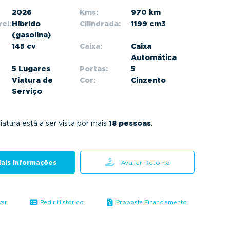
2026
Kms:
970 km
el:
Híbrido
Cilindrada:
1199 cm3
(gasolina)
145 cv
Caixa:
Caixa
Automática
5 Lugares
Portas:
5
Viatura de
Cor:
Cinzento
Serviço
iatura está a ser vista por mais
18 pessoas
.
ais informações
Avaliar Retoma
var
Pedir Histórico
Proposta Financiamento