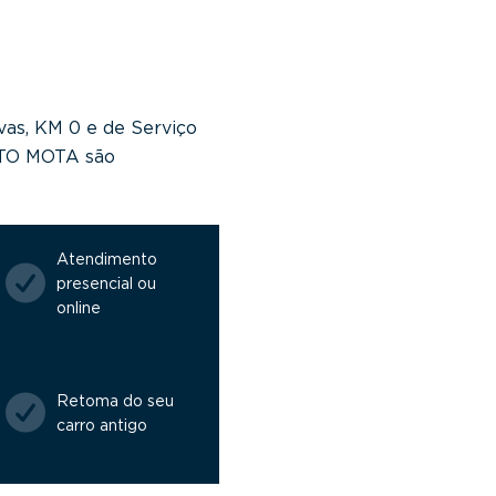
vas, KM 0 e de Serviço
NTO MOTA são
Atendimento
presencial ou
online
Retoma do seu
carro antigo