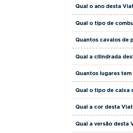
Esta Viatura de Serviç
Qual o ano desta Via
às suas necessidades e
Esta Viatura de Serviço
Qual o tipo de combu
Esta Viatura de Serviç
Quantos cavalos de p
Esta Viatura de Serviço
Qual a cilindrada des
Esta Viatura de Serviço
Quantos lugares tem 
Esta Viatura de Serviço
Qual o tipo de caixa
Esta Viatura de Serviç
Qual a cor desta Via
Esta Viatura de Serviço
Qual a versão desta 