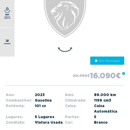
g
a
t
i
o
n
Em Promoção
16.090€
20.490€
Ano:
2023
Kms:
89.000 km
Combustível:
Gasolina
Cilindrada:
1199 cm3
Potência:
101 cv
Caixa:
Caixa
Automática
Lugares:
5 Lugares
Portas:
5
Condição:
Viatura Usada
Cor:
Branco