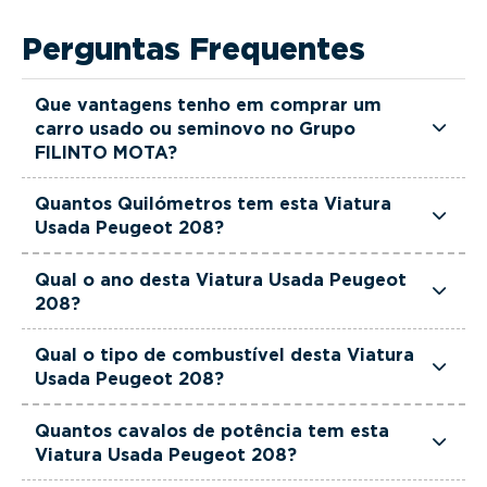
Perguntas Frequentes
Que vantagens tenho em comprar um
carro usado ou seminovo no Grupo
FILINTO MOTA?
Todas as viaturas usadas e seminovas do Grupo
Quantos Quilómetros tem esta Viatura
FILINTO MOTA são rigorosamente selecionadas
Usada Peugeot 208?
e verificadas, têm garantia até 36 meses e
Esta Viatura Usada Peugeot 208 tem
quilómetros reais garantidos. Além disso, dispõe
Qual o ano desta Viatura Usada Peugeot
actualmente 89000 km.
208?
de uma equipa de gestores comerciais dedicada,
pronta a ajudá-lo a encontrar a viatura que
Esta Viatura Usada Peugeot 208 é de 2023.
Qual o tipo de combustível desta Viatura
melhor se adapta às suas necessidades e ao seu
Usada Peugeot 208?
orçamento.
Esta Viatura Usada Peugeot 208 está equipada
Quantos cavalos de potência tem esta
com uma motorização Gasolina.
Viatura Usada Peugeot 208?