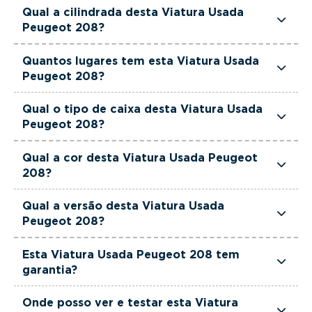
Esta Viatura Usada Peugeot 208 tem 101 cavalos
Qual a cilindrada desta Viatura Usada
de potência.
Peugeot 208?
Esta Viatura Usada Peugeot 208 tem 1199cm3 de
Quantos lugares tem esta Viatura Usada
cilindrada.
Peugeot 208?
Esta Viatura Usada Peugeot 208 tem 5 lugares.
Qual o tipo de caixa desta Viatura Usada
Peugeot 208?
Esta Viatura Usada Peugeot 208 está equipada
Qual a cor desta Viatura Usada Peugeot
com Caixa Automática.
208?
Esta Viatura Usada Peugeot 208 é de cor Branco.
Qual a versão desta Viatura Usada
Peugeot 208?
Esta viatura em concreto é um Peugeot 208 1.2
Esta Viatura Usada Peugeot 208 tem
PureTech Allure Pack EAT8.
garantia?
Sim. Todas as viaturas usadas, seminovas e de
Onde posso ver e testar esta Viatura