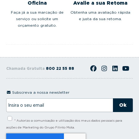
Oficina
Avalie a sua Retoma
Faça já a sua marcação de
Obtenha uma avaliação rápida
serviço ou solicite um
e justa da sua retoma.
orçamento gratuito.
Chamada Gratuita
800 22 55 88
Subscreva a nossa newsletter
I
n
s
i
* Autorizo a comunicação e utilização dos meus dados pessoais para
r
a
acções de Marketing do Grupo Filinto Mota.
o
s