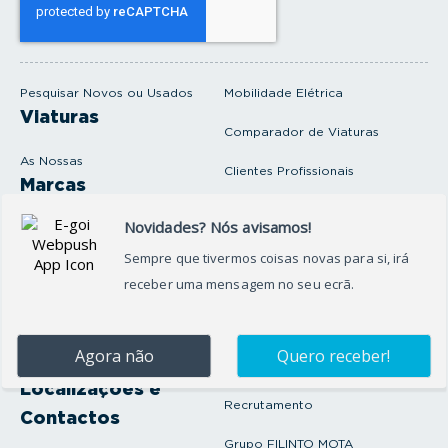
e
u
e
m
a
i
Pesquisar Novos ou Usados
Mobilidade Elétrica
l
Viaturas
Comparador de Viaturas
As Nossas
Clientes Profissionais
Marcas
Venda o seu carro
Produtos e serviços
Produtos Complementares
Oficina
Seguros Protector
Promoções e Destaques
Campanhas
First Rent A Car
Onde Estamos
Artigos e Notícias
Localizações e
Recrutamento
Contactos
Grupo FILINTO MOTA