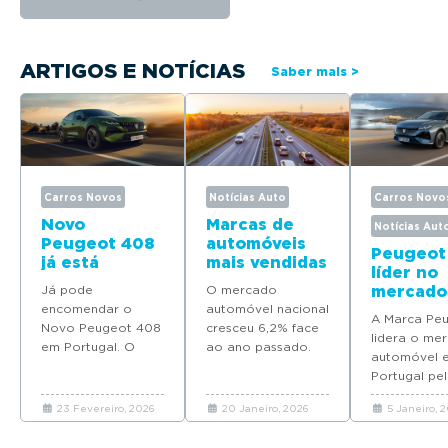
ARTIGOS E NOTÍCIAS
Saber mais >
Carros Novos
Notícias Auto
Carros Novo
Novo
Marcas de
Notícias Aut
Peugeot 408
automóveis
Peugeot
já está
mais vendidas
líder no
disponível
em Portugal
Já pode
O mercado
mercado
para
em 2025
encomendar o
automóvel nacional
automóv
encomenda
A Marca Pe
Novo Peugeot 408
cresceu 6,2% face
Portuga
em Portugal
lidera o me
em Portugal. O
ao ano passado.
quatro
automóvel 
modelo deverá
Descubra quais as
modelos
Portugal pel
chegar em Maio
marcas que mais
Top 10 d
ano consecu
com preços a
automóveis novos
vendas 
23 Fevereiro, 2026
20 Janeiro, 2026
5 Janeiro, 
coloca quat
partir de 37.065
venderam em
2025
modelos no 
euros.
Portugal em 2025.