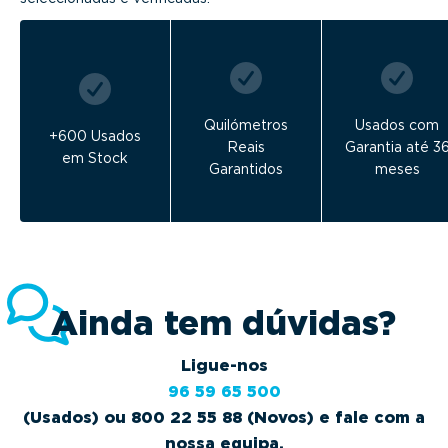
Quilómetros
Usados com
+600 Usados
Reais
Garantia até 3
em Stock
Garantidos
meses
Ainda tem dúvidas?
Ligue-nos
96 59 65 500
(Usados) ou 800 22 55 88 (Novos) e fale com a
nossa equipa.