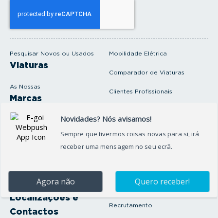
s
e
u
e
m
a
i
Pesquisar Novos ou Usados
Mobilidade Elétrica
l
Viaturas
Comparador de Viaturas
As Nossas
Clientes Profissionais
Marcas
Venda o seu carro
Produtos e serviços
Produtos Complementares
Oficina
Seguros Protector
Promoções e Destaques
Campanhas
First Rent A Car
Onde Estamos
Artigos e Notícias
Localizações e
Recrutamento
Contactos