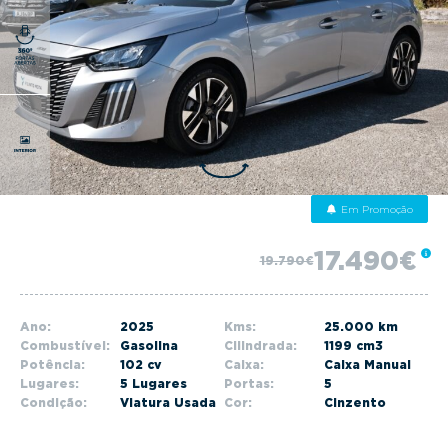
g
a
t
i
o
n
Em Promoção
17.490€
19.790€
Ano:
2025
Kms:
25.000 km
Combustível:
Gasolina
Cilindrada:
1199 cm3
Potência:
102 cv
Caixa:
Caixa Manual
Lugares:
5 Lugares
Portas:
5
Condição:
Viatura Usada
Cor:
Cinzento