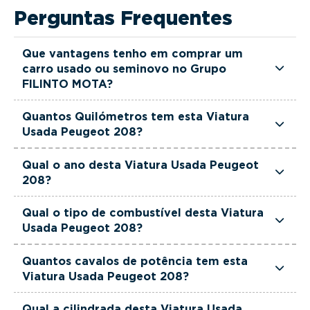
Perguntas Frequentes
Que vantagens tenho em comprar um
carro usado ou seminovo no Grupo
FILINTO MOTA?
Todas as viaturas usadas e seminovas do Grupo
Quantos Quilómetros tem esta Viatura
FILINTO MOTA são rigorosamente selecionadas
Usada Peugeot 208?
e verificadas, têm garantia até 36 meses e
Esta Viatura Usada Peugeot 208 tem
quilómetros reais garantidos. Além disso, dispõe
Qual o ano desta Viatura Usada Peugeot
actualmente 25000 km.
208?
de uma equipa de gestores comerciais dedicada,
pronta a ajudá-lo a encontrar a viatura que
Esta Viatura Usada Peugeot 208 é de 2025.
Qual o tipo de combustível desta Viatura
melhor se adapta às suas necessidades e ao seu
Usada Peugeot 208?
orçamento.
Esta Viatura Usada Peugeot 208 está equipada
Quantos cavalos de potência tem esta
com uma motorização Gasolina.
Viatura Usada Peugeot 208?
Esta Viatura Usada Peugeot 208 tem 102 cavalos
Qual a cilindrada desta Viatura Usada