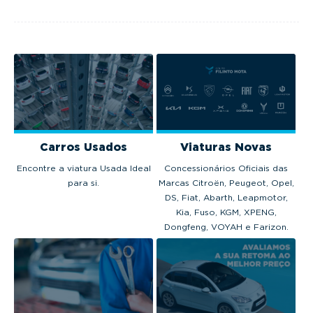
modelos no 
euros.
Portugal em 2025.
em 2025.
Carros Usados
Viaturas Novas
Encontre a viatura Usada Ideal
Concessionários Oficiais das
para si.
Marcas Citroën, Peugeot, Opel,
DS, Fiat, Abarth, Leapmotor,
Kia, Fuso, KGM, XPENG,
Dongfeng, VOYAH e Farizon.