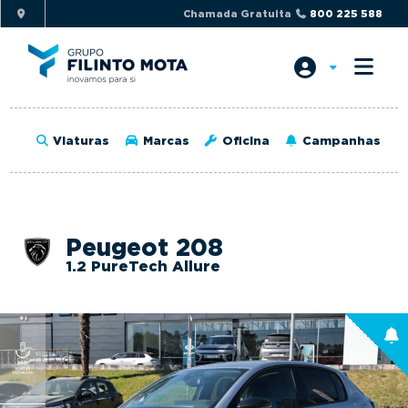
S
S
Chamada Gratuita
800 225 588
k
k
i
i
p
p
t
t
o
o
Viaturas
Marcas
Oficina
Campanhas
p
m
r
a
i
i
m
n
Peugeot 208
a
c
1.2 PureTech Allure
r
o
y
n
n
t
a
e
v
n
i
t