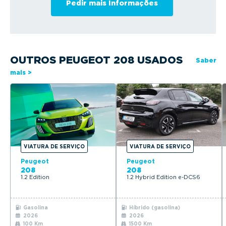
OUTROS PEUGEOT 208 USADOS
Saber
mais >
VIATURA DE SERVIÇO
VIATURA DE SERVIÇO
Peugeot
Peugeot
208
208
1.2 Edition
1.2 Hybrid Edition e-DCS6
Gasolina
Híbrido (gasolina)
2026
2026
100 Km
1500 Km