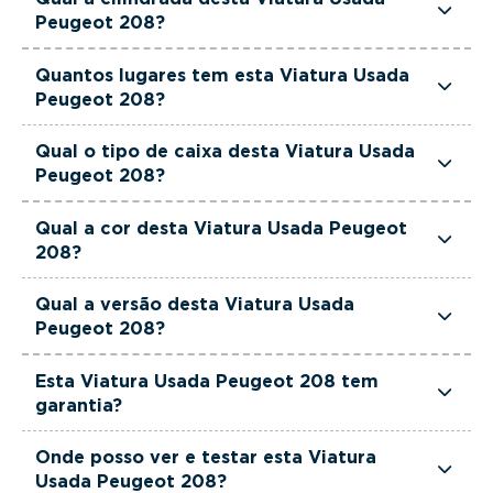
de potência.
Peugeot 208?
Esta Viatura Usada Peugeot 208 tem 1199cm3 de
Quantos lugares tem esta Viatura Usada
cilindrada.
Peugeot 208?
Esta Viatura Usada Peugeot 208 tem 5 lugares.
Qual o tipo de caixa desta Viatura Usada
Peugeot 208?
Esta Viatura Usada Peugeot 208 está equipada
Qual a cor desta Viatura Usada Peugeot
com Caixa Manual.
208?
Esta Viatura Usada Peugeot 208 é de cor
Qual a versão desta Viatura Usada
Cinzento.
Peugeot 208?
Esta viatura em concreto é um Peugeot 208 1.2
Esta Viatura Usada Peugeot 208 tem
PureTech Allure.
garantia?
Sim. Todas as viaturas usadas, seminovas e de
Onde posso ver e testar esta Viatura
serviço incluem garantia até 36 meses,
Usada Peugeot 208?