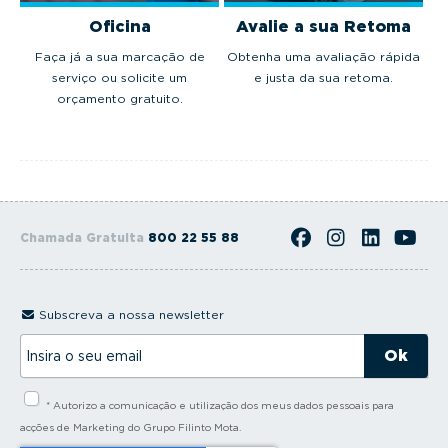
Oficina
Avalie a sua Retoma
Faça já a sua marcação de
Obtenha uma avaliação rápida
serviço ou solicite um
e justa da sua retoma.
orçamento gratuito.
Chamada Gratuita
800 22 55 88
Subscreva a nossa newsletter
I
n
s
i
* Autorizo a comunicação e utilização dos meus dados pessoais para
r
a
acções de Marketing do Grupo Filinto Mota.
o