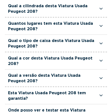
Esta Viatura Usada Peugeot 208 tem 101 cavalos
Qual a cilindrada desta Viatura Usada
de potência.
Peugeot 208?
Esta Viatura Usada Peugeot 208 tem 1199cm3 de
Quantos lugares tem esta Viatura Usada
cilindrada.
Peugeot 208?
Esta Viatura Usada Peugeot 208 tem 5 lugares.
Qual o tipo de caixa desta Viatura Usada
Peugeot 208?
Esta Viatura Usada Peugeot 208 está equipada
Qual a cor desta Viatura Usada Peugeot
com Caixa Manual.
208?
Esta Viatura Usada Peugeot 208 é de cor
Qual a versão desta Viatura Usada
Cinzento.
Peugeot 208?
Esta viatura em concreto é um Peugeot 208 1.2
Esta Viatura Usada Peugeot 208 tem
PureTech Allure.
garantia?
Sim. Todas as viaturas usadas, seminovas e de
Onde posso ver e testar esta Viatura