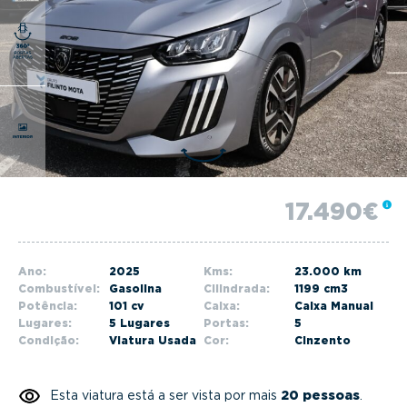
g
a
t
i
o
n
17.490€
Ano:
2025
Kms:
23.000 km
Combustível:
Gasolina
Cilindrada:
1199 cm3
Potência:
101 cv
Caixa:
Caixa Manual
Lugares:
5 Lugares
Portas:
5
Condição:
Viatura Usada
Cor:
Cinzento
Esta viatura está a ser vista por mais
20 pessoas
.