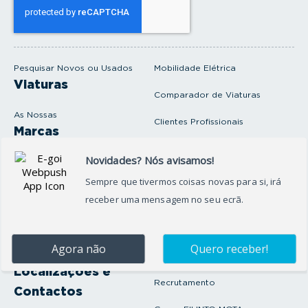
e
u
e
m
a
i
Pesquisar Novos ou Usados
Mobilidade Elétrica
l
Viaturas
Comparador de Viaturas
As Nossas
Clientes Profissionais
Marcas
Venda o seu carro
Produtos e serviços
Produtos Complementares
Oficina
Seguros Protector
Promoções e Destaques
Campanhas
First Rent A Car
Onde Estamos
Artigos e Notícias
Localizações e
Recrutamento
Contactos