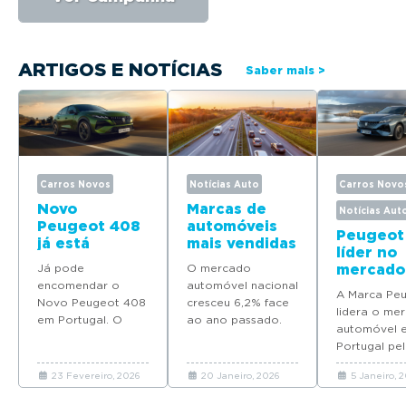
ARTIGOS E NOTÍCIAS
Saber mais >
Carros Novos
Notícias Auto
Carros Novo
Novo
Marcas de
Notícias Aut
Peugeot 408
automóveis
Peugeot
já está
mais vendidas
líder no
disponível
em Portugal
Já pode
O mercado
mercado
para
em 2025
encomendar o
automóvel nacional
automóv
encomenda
A Marca Pe
Novo Peugeot 408
cresceu 6,2% face
Portuga
em Portugal
lidera o me
em Portugal. O
ao ano passado.
quatro
automóvel 
modelo deverá
Descubra quais as
modelos
Portugal pel
chegar em Maio
marcas que mais
Top 10 d
ano consecu
com preços a
automóveis novos
vendas 
23 Fevereiro, 2026
20 Janeiro, 2026
5 Janeiro, 
coloca quat
partir de 37.065
venderam em
2025
modelos no 
euros.
Portugal em 2025.