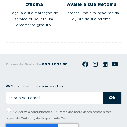
Oficina
Avalie a sua Retoma
Faça já a sua marcação de
Obtenha uma avaliação rápida
serviço ou solicite um
e justa da sua retoma.
orçamento gratuito.
Chamada Gratuita
800 22 55 88
Subscreva a nossa newsletter
I
n
s
i
* Autorizo a comunicação e utilização dos meus dados pessoais para
r
a
acções de Marketing do Grupo Filinto Mota.
o
s