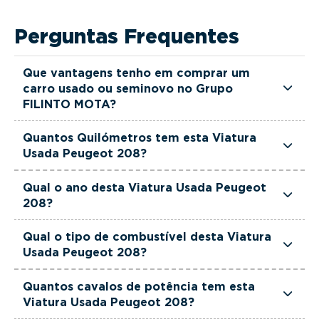
Perguntas Frequentes
Que vantagens tenho em comprar um
carro usado ou seminovo no Grupo
FILINTO MOTA?
Todas as viaturas usadas e seminovas do Grupo
Quantos Quilómetros tem esta Viatura
FILINTO MOTA são rigorosamente selecionadas
Usada Peugeot 208?
e verificadas, têm garantia até 36 meses e
Esta Viatura Usada Peugeot 208 tem
quilómetros reais garantidos. Além disso, dispõe
Qual o ano desta Viatura Usada Peugeot
actualmente 23000 km.
208?
de uma equipa de gestores comerciais dedicada,
pronta a ajudá-lo a encontrar a viatura que
Esta Viatura Usada Peugeot 208 é de 2025.
Qual o tipo de combustível desta Viatura
melhor se adapta às suas necessidades e ao seu
Usada Peugeot 208?
orçamento.
Esta Viatura Usada Peugeot 208 está equipada
Quantos cavalos de potência tem esta
com uma motorização Gasolina.
Viatura Usada Peugeot 208?