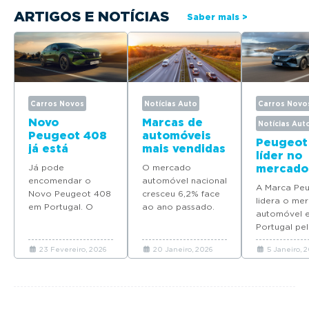
ARTIGOS E NOTÍCIAS
Saber mais >
Carros Novos
Notícias Auto
Carros Novo
Novo
Marcas de
Notícias Aut
Peugeot 408
automóveis
Peugeot
já está
mais vendidas
líder no
disponível
em Portugal
Já pode
O mercado
mercado
para
em 2025
encomendar o
automóvel nacional
automóv
encomenda
A Marca Pe
Novo Peugeot 408
cresceu 6,2% face
Portuga
em Portugal
lidera o me
em Portugal. O
ao ano passado.
quatro
automóvel 
modelo deverá
Descubra quais as
modelos
Portugal pel
chegar em Maio
marcas que mais
Top 10 d
ano consecu
com preços a
automóveis novos
vendas 
23 Fevereiro, 2026
20 Janeiro, 2026
5 Janeiro, 
coloca quat
partir de 37.065
venderam em
2025
modelos no 
euros.
Portugal em 2025.
em 2025.