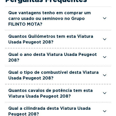
Que vantagens tenho em comprar um
carro usado ou seminovo no Grupo
FILINTO MOTA?
Todas as viaturas usadas e seminovas do Grupo
Quantos Quilómetros tem esta Viatura
FILINTO MOTA são rigorosamente selecionadas
Usada Peugeot 208?
e verificadas, têm garantia até 36 meses e
Esta Viatura Usada Peugeot 208 tem
quilómetros reais garantidos. Além disso, dispõe
Qual o ano desta Viatura Usada Peugeot
actualmente 22754 km.
208?
de uma equipa de gestores comerciais dedicada,
pronta a ajudá-lo a encontrar a viatura que
Esta Viatura Usada Peugeot 208 é de 2025.
Qual o tipo de combustível desta Viatura
melhor se adapta às suas necessidades e ao seu
Usada Peugeot 208?
orçamento.
Esta Viatura Usada Peugeot 208 está equipada
Quantos cavalos de potência tem esta
com uma motorização Gasolina.
Viatura Usada Peugeot 208?
Esta Viatura Usada Peugeot 208 tem 101 cavalos
Qual a cilindrada desta Viatura Usada
de potência.
Peugeot 208?