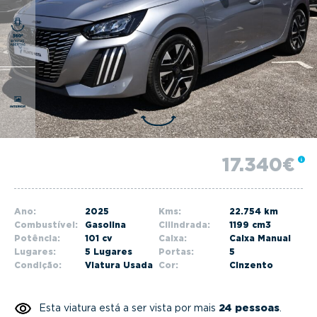
g
a
t
i
o
n
17.340€
Ano:
2025
Kms:
22.754 km
Combustível:
Gasolina
Cilindrada:
1199 cm3
Potência:
101 cv
Caixa:
Caixa Manual
Lugares:
5 Lugares
Portas:
5
Condição:
Viatura Usada
Cor:
Cinzento
Esta viatura está a ser vista por mais
24 pessoas
.