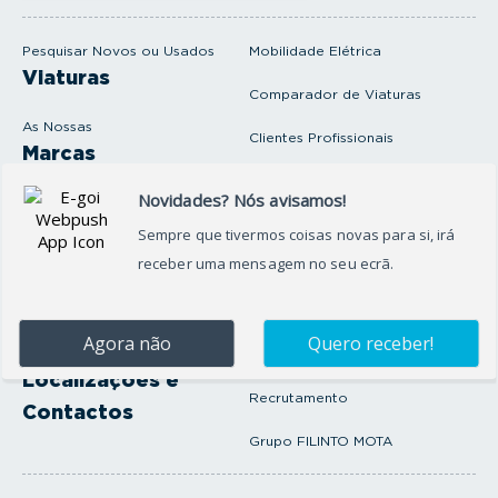
m
a
i
Pesquisar Novos ou Usados
Mobilidade Elétrica
l
Viaturas
Comparador de Viaturas
As Nossas
Clientes Profissionais
Marcas
Venda o seu carro
Produtos e serviços
Produtos Complementares
Oficina
Seguros Protector
Promoções e Destaques
Campanhas
First Rent A Car
Onde Estamos
Artigos e Notícias
Localizações e
Recrutamento
Contactos
Grupo FILINTO MOTA