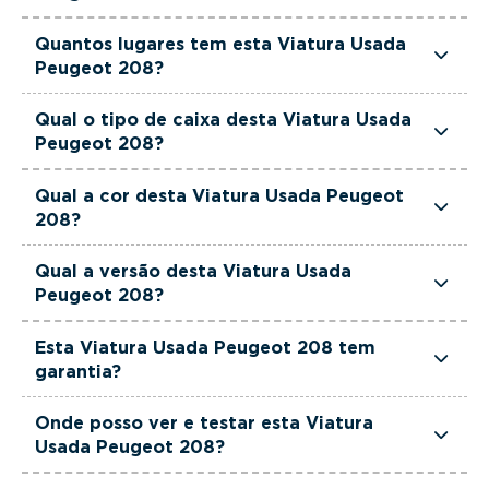
Esta Viatura Usada Peugeot 208 tem 1199cm3 de
Quantos lugares tem esta Viatura Usada
cilindrada.
Peugeot 208?
Esta Viatura Usada Peugeot 208 tem 5 lugares.
Qual o tipo de caixa desta Viatura Usada
Peugeot 208?
Esta Viatura Usada Peugeot 208 está equipada
Qual a cor desta Viatura Usada Peugeot
com Caixa Manual.
208?
Esta Viatura Usada Peugeot 208 é de cor
Qual a versão desta Viatura Usada
Cinzento.
Peugeot 208?
Esta viatura em concreto é um Peugeot 208 1.2
Esta Viatura Usada Peugeot 208 tem
PureTech Allure.
garantia?
Sim. Todas as viaturas usadas, seminovas e de
Onde posso ver e testar esta Viatura
serviço incluem garantia até 36 meses,
Usada Peugeot 208?
proporcionando maior segurança na compra.
Pode conhecer e testar esta viatura nos stands