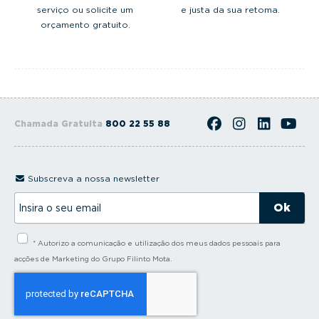
serviço ou solicite um
e justa da sua retoma.
orçamento gratuito.
Chamada Gratuita
800 22 55 88
Subscreva a nossa newsletter
I
n
s
i
* Autorizo a comunicação e utilização dos meus dados pessoais para
r
a
acções de Marketing do Grupo Filinto Mota.
o
s
e
u
e