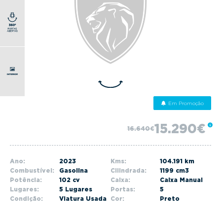
g
a
t
i
o
n
Em Promoção
15.290€
16.640€
Ano:
2023
Kms:
104.191 km
Combustível:
Gasolina
Cilindrada:
1199 cm3
Potência:
102 cv
Caixa:
Caixa Manual
Lugares:
5 Lugares
Portas:
5
Condição:
Viatura Usada
Cor:
Preto