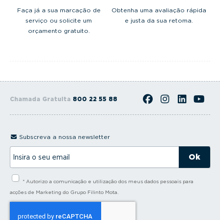
Faça já a sua marcação de
Obtenha uma avaliação rápida
serviço ou solicite um
e justa da sua retoma.
orçamento gratuito.
Chamada Gratuita
800 22 55 88
Subscreva a nossa newsletter
I
n
s
i
* Autorizo a comunicação e utilização dos meus dados pessoais para
r
a
acções de Marketing do Grupo Filinto Mota.
o
s
e