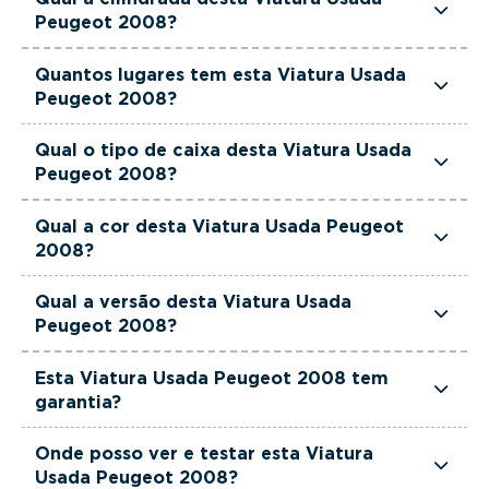
cavalos de potência.
Peugeot 2008?
Esta Viatura Usada Peugeot 2008 tem 1199cm3
Quantos lugares tem esta Viatura Usada
de cilindrada.
Peugeot 2008?
Esta Viatura Usada Peugeot 2008 tem 5 lugares.
Qual o tipo de caixa desta Viatura Usada
Peugeot 2008?
Esta Viatura Usada Peugeot 2008 está equipada
Qual a cor desta Viatura Usada Peugeot
com Caixa Manual.
2008?
Esta Viatura Usada Peugeot 2008 é de cor Preto.
Qual a versão desta Viatura Usada
Peugeot 2008?
Esta viatura em concreto é um Peugeot 2008 1.2
Esta Viatura Usada Peugeot 2008 tem
PureTech Active pack.
garantia?
Sim. Todas as viaturas usadas, seminovas e de
Onde posso ver e testar esta Viatura
serviço incluem garantia até 36 meses,
Usada Peugeot 2008?