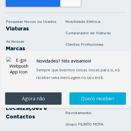
u
e
m
a
i
Pesquisar Novos ou Usados
Mobilidade Elétrica
l
Viaturas
Comparador de Viaturas
As Nossas
Clientes Profissionais
Marcas
Venda o seu carro
Produtos e serviços
Produtos Complementares
Oficina
Seguros Protector
Promoções e Destaques
Campanhas
First Rent A Car
Onde Estamos
Artigos e Notícias
Localizações e
Recrutamento
Contactos
Grupo FILINTO MOTA