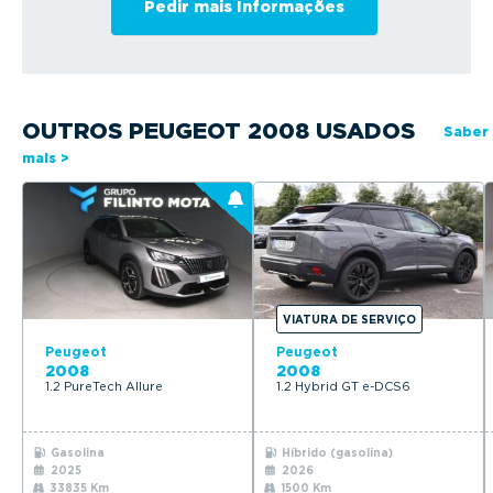
OUTROS PEUGEOT 2008 USADOS
Saber
mais >
VIATURA DE SERVIÇO
Peugeot
Peugeot
2008
2008
1.2 PureTech Allure
1.2 Hybrid GT e-DCS6
Gasolina
Híbrido (gasolina)
2025
2026
33835 Km
1500 Km