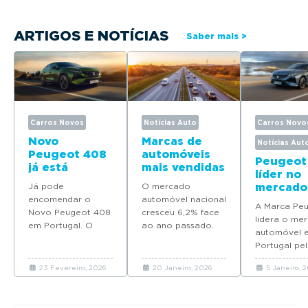
ARTIGOS E NOTÍCIAS
Saber mais >
Carros Novos
Notícias Auto
Carros Novo
Novo
Marcas de
Notícias Aut
Peugeot 408
automóveis
Peugeot
já está
mais vendidas
líder no
disponível
em Portugal
Já pode
O mercado
mercado
para
em 2025
encomendar o
automóvel nacional
automóv
encomenda
A Marca Pe
Novo Peugeot 408
cresceu 6,2% face
Portuga
em Portugal
lidera o me
em Portugal. O
ao ano passado.
quatro
automóvel 
modelo deverá
Descubra quais as
modelos
Portugal pel
chegar em Maio
marcas que mais
Top 10 d
ano consecu
com preços a
automóveis novos
vendas 
23 Fevereiro, 2026
20 Janeiro, 2026
5 Janeiro, 
coloca quat
partir de 37.065
venderam em
2025
modelos no 
euros.
Portugal em 2025.
em 2025.