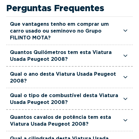
Perguntas Frequentes
Que vantagens tenho em comprar um
carro usado ou seminovo no Grupo
FILINTO MOTA?
Todas as viaturas usadas e seminovas do Grupo
Quantos Quilómetros tem esta Viatura
FILINTO MOTA são rigorosamente selecionadas
Usada Peugeot 2008?
e verificadas, têm garantia até 36 meses e
Esta Viatura Usada Peugeot 2008 tem
quilómetros reais garantidos. Além disso, dispõe
Qual o ano desta Viatura Usada Peugeot
actualmente 104191 km.
2008?
de uma equipa de gestores comerciais dedicada,
pronta a ajudá-lo a encontrar a viatura que
Esta Viatura Usada Peugeot 2008 é de 2023.
Qual o tipo de combustível desta Viatura
melhor se adapta às suas necessidades e ao seu
Usada Peugeot 2008?
orçamento.
Esta Viatura Usada Peugeot 2008 está equipada
Quantos cavalos de potência tem esta
com uma motorização Gasolina.
Viatura Usada Peugeot 2008?
Esta Viatura Usada Peugeot 2008 tem 102
Qual a cilindrada desta Viatura Usada