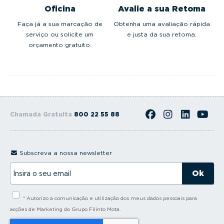
Oficina
Avalie a sua Retoma
Faça já a sua marcação de
Obtenha uma avaliação rápida
serviço ou solicite um
e justa da sua retoma.
orçamento gratuito.
Chamada Gratuita
800 22 55 88
Subscreva a nossa newsletter
I
n
s
i
* Autorizo a comunicação e utilização dos meus dados pessoais para
r
a
acções de Marketing do Grupo Filinto Mota.
o
s