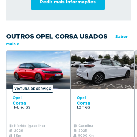
OUTROS OPEL CORSA USADOS
Saber
mais >
VIATURA DE SERVIÇO
Opel
Opel
Corsa
Corsa
Hybrid GS
1.2 T GS
Híbrido (gasolina)
Gasolina
2026
2025
1 Km
8000 Km