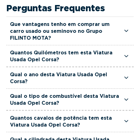
Perguntas Frequentes
Que vantagens tenho em comprar um
carro usado ou seminovo no Grupo
FILINTO MOTA?
Todas as viaturas usadas e seminovas do Grupo
Quantos Quilómetros tem esta Viatura
FILINTO MOTA são rigorosamente selecionadas
Usada Opel Corsa?
e verificadas, têm garantia até 36 meses e
Esta Viatura Usada Opel Corsa tem actualmente
quilómetros reais garantidos. Além disso, dispõe
Qual o ano desta Viatura Usada Opel
122000 km.
Corsa?
de uma equipa de gestores comerciais dedicada,
pronta a ajudá-lo a encontrar a viatura que
Esta Viatura Usada Opel Corsa é de 2022.
Qual o tipo de combustível desta Viatura
melhor se adapta às suas necessidades e ao seu
Usada Opel Corsa?
orçamento.
Esta Viatura Usada Opel Corsa está equipada
Quantos cavalos de potência tem esta
com uma motorização Diesel.
Viatura Usada Opel Corsa?
Esta Viatura Usada Opel Corsa tem 102 cavalos
Qual a cilindrada desta Viatura Usada