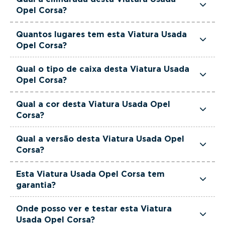
de potência.
Opel Corsa?
Esta Viatura Usada Opel Corsa tem 1499cm3 de
Quantos lugares tem esta Viatura Usada
cilindrada.
Opel Corsa?
Esta Viatura Usada Opel Corsa tem 5 lugares.
Qual o tipo de caixa desta Viatura Usada
Opel Corsa?
Esta Viatura Usada Opel Corsa está equipada
Qual a cor desta Viatura Usada Opel
com Caixa Manual.
Corsa?
Esta Viatura Usada Opel Corsa é de cor Preto.
Qual a versão desta Viatura Usada Opel
Corsa?
Esta viatura em concreto é um Opel Corsa 1.5 D
Esta Viatura Usada Opel Corsa tem
Business.
garantia?
Sim. Todas as viaturas usadas, seminovas e de
Onde posso ver e testar esta Viatura
serviço incluem garantia até 36 meses,
Usada Opel Corsa?