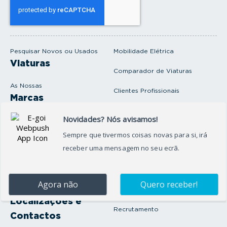
e
u
e
m
a
i
Pesquisar Novos ou Usados
Mobilidade Elétrica
l
Viaturas
Comparador de Viaturas
As Nossas
Clientes Profissionais
Marcas
Venda o seu carro
Produtos e serviços
Produtos Complementares
Oficina
Seguros Protector
Promoções e Destaques
Campanhas
First Rent A Car
Onde Estamos
Artigos e Notícias
Localizações e
Recrutamento
Contactos