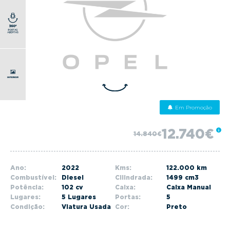
g
a
t
i
o
n
Em Promoção
12.740€
14.840€
Ano:
2022
Kms:
122.000 km
Combustível:
Diesel
Cilindrada:
1499 cm3
Potência:
102 cv
Caixa:
Caixa Manual
Lugares:
5 Lugares
Portas:
5
Condição:
Viatura Usada
Cor:
Preto