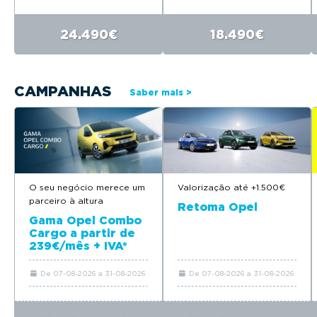
24.490€
18.490€
CAMPANHAS
Saber mais >
O seu negócio merece um
Valorização até +1.500€
parceiro à altura
Retoma Opel
Gama Opel Combo
Cargo a partir de
239€/mês + IVA*
De 07-08-2026 a 31-08-2026
De 07-08-2026 a 31-08-2026