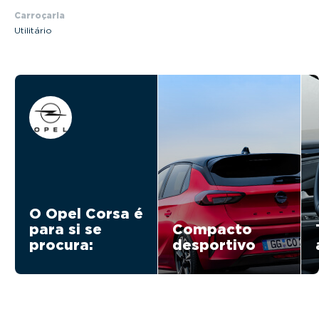
Carroçaria
Utilitário
O Opel Corsa é
para si se
Compacto
procura:
desportivo