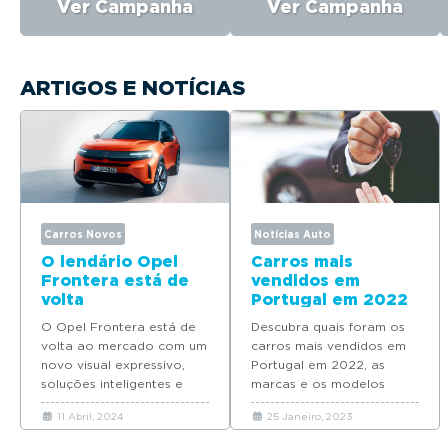
Ver Campanha
Ver Campanha
ARTIGOS E NOTÍCIAS
Carros Novos
Notícias Auto
O lendário Opel
Carros mais
Frontera está de
vendidos em
volta
Portugal em 2022
O Opel Frontera está de
Descubra quais foram os
volta ao mercado com um
carros mais vendidos em
novo visual expressivo,
Portugal em 2022, as
soluções inteligentes e
marcas e os modelos
motorizações elétricas e
favoritos dos portugueses.
11 Abril, 2024
25 Janeiro, 2023
híbridas plug-in.