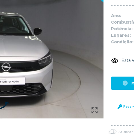
Ano:
Combustív
Potência:
Lugares:
Condição:
Esta v
M
Reser
Adicionar