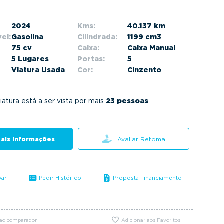
2024
Kms:
40.137 km
el:
Gasolina
Cilindrada:
1199 cm3
75 cv
Caixa:
Caixa Manual
5 Lugares
Portas:
5
Viatura Usada
Cor:
Cinzento
iatura está a ser vista por mais
23 pessoas
.
ais informações
Avaliar Retoma
var
Pedir Histórico
Proposta Financiamento
 ao comparador
Adicionar aos Favoritos