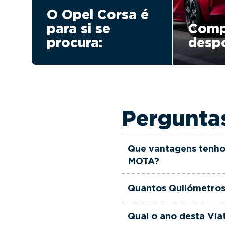
O Opel Corsa é
para si se
Comp
procura:
despo
Pergunta
Que vantagens tenho
MOTA?
Todas as viaturas usad
Quantos Quilómetros
verificadas, têm garant
equipa de gestores come
Esta Viatura Usada Ope
Qual o ano desta Via
às suas necessidades e