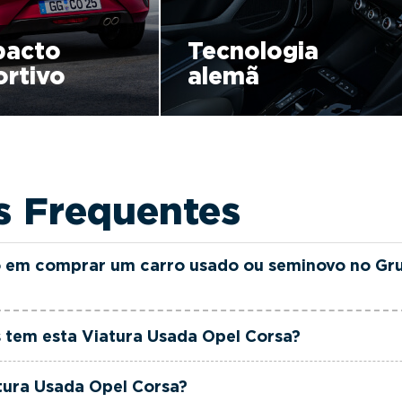
acto
Tecnologia
rtivo
alemã
s Frequentes
 em comprar um carro usado ou seminovo no Gr
as e seminovas do Grupo FILINTO MOTA são rigorosamen
 tem esta Viatura Usada Opel Corsa?
ia até 36 meses e quilómetros reais garantidos. Além di
rciais dedicada, pronta a ajudá-lo a encontrar a viatur
l Corsa tem actualmente 40137 km.
tura Usada Opel Corsa?
 ao seu orçamento.