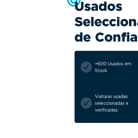
Usados
Seleccion
de Confi
+600 Usados em
Stock
Viaturas usadas
seleccionadas e
verificadas