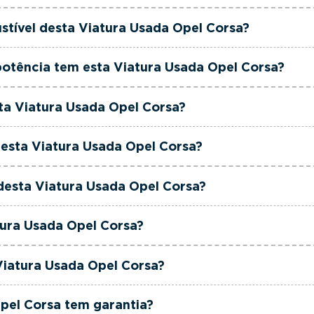
l Corsa é de 2024.
stível desta Viatura Usada Opel Corsa?
l Corsa está equipada com uma motorização Gasolina.
otência tem esta Viatura Usada Opel Corsa?
l Corsa tem 75 cavalos de potência.
sta Viatura Usada Opel Corsa?
l Corsa tem 1199cm3 de cilindrada.
esta Viatura Usada Opel Corsa?
l Corsa tem 5 lugares.
 desta Viatura Usada Opel Corsa?
l Corsa está equipada com Caixa Manual.
tura Usada Opel Corsa?
 Corsa é de cor Cinzento.
Viatura Usada Opel Corsa?
to é um Opel Corsa 1.2 Elegance.
pel Corsa tem garantia?