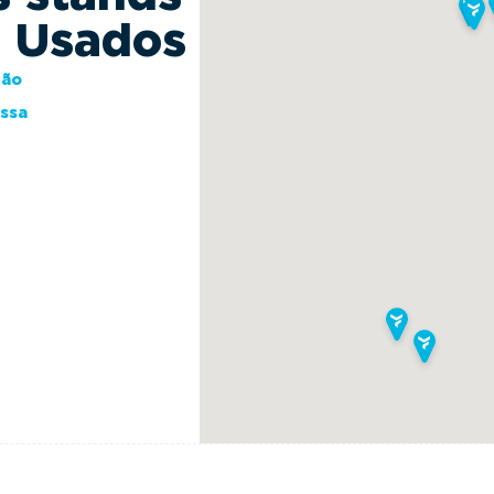
s Usados
ção
essa