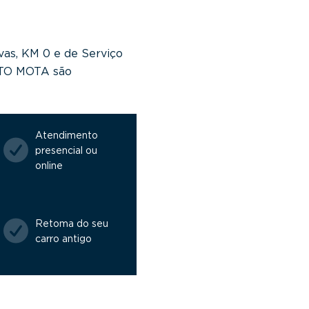
vas, KM 0 e de Serviço
NTO MOTA são
Atendimento
presencial ou
online
Retoma do seu
carro antigo