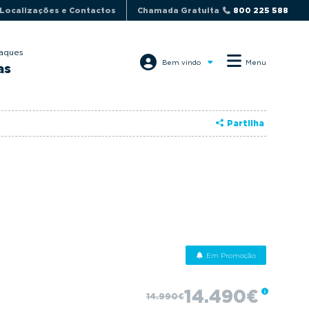
Localizações e Contactos
Chamada Gratuita
800 225 588
aques
Bem vindo
Menu
as
Partilha
Em Promoção
14.490€
14.990€