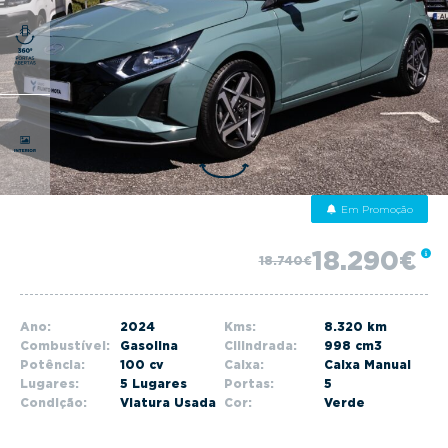
g
a
t
i
o
n
Em Promoção
18.290€
18.740€
Ano:
2024
Kms:
8.320 km
Combustível:
Gasolina
Cilindrada:
998 cm3
Potência:
100 cv
Caixa:
Caixa Manual
Lugares:
5 Lugares
Portas:
5
Condição:
Viatura Usada
Cor:
Verde