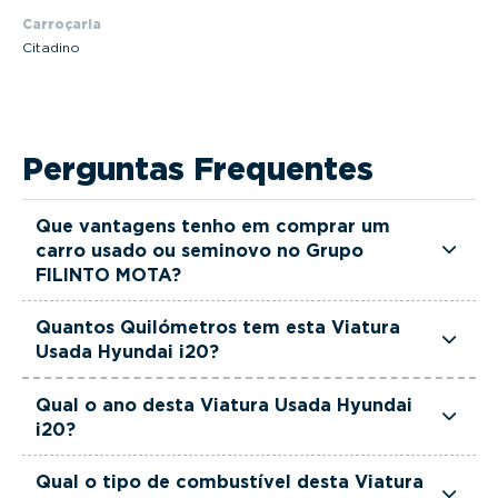
Carroçaria
Citadino
Perguntas Frequentes
Que vantagens tenho em comprar um
carro usado ou seminovo no Grupo
FILINTO MOTA?
Todas as viaturas usadas e seminovas do Grupo
Quantos Quilómetros tem esta Viatura
FILINTO MOTA são rigorosamente selecionadas
Usada Hyundai i20?
e verificadas, têm garantia até 36 meses e
Esta Viatura Usada Hyundai i20 tem actualmente
quilómetros reais garantidos. Além disso, dispõe
Qual o ano desta Viatura Usada Hyundai
8320 km.
i20?
de uma equipa de gestores comerciais dedicada,
pronta a ajudá-lo a encontrar a viatura que
Esta Viatura Usada Hyundai i20 é de 2024.
Qual o tipo de combustível desta Viatura
melhor se adapta às suas necessidades e ao seu