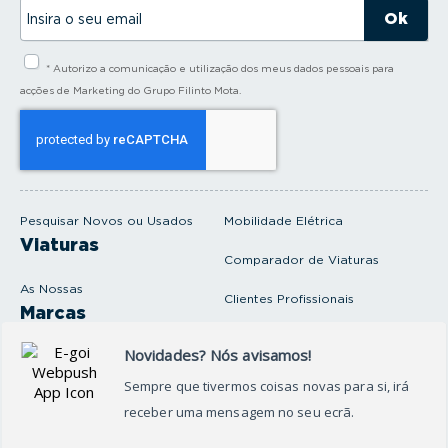
I
n
s
i
* Autorizo a comunicação e utilização dos meus dados pessoais para
r
a
acções de Marketing do Grupo Filinto Mota.
o
s
e
u
e
m
a
i
Pesquisar Novos ou Usados
Mobilidade Elétrica
l
Viaturas
Comparador de Viaturas
As Nossas
Clientes Profissionais
Marcas
Venda o seu carro
Produtos e serviços
Produtos Complementares
Oficina
Seguros Protector
Promoções e Destaques