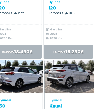
yundai
Hyundai
20
i20
.0 T-GDi Style DCT
1.0 T-GDi Style Plus
asolina
Gasolina
2024
2024
6280 Km
8320 Km
18.490€
18.290€
18.990€
18.740€
Hyundai
Hyundai
i30
Kauai