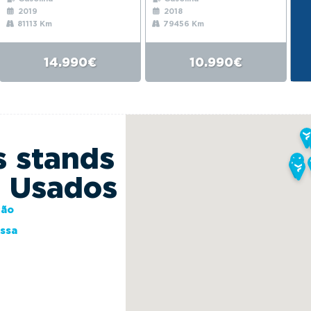
2019
2018
81113 Km
79456 Km
14.990€
10.990€
s stands
s Usados
ção
essa