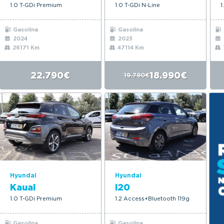
1.0 T-GDi Premium
1.0 T-GDi N-Line
1
Gasolina
Gasolina
2024
2023
26171 Km
47114 Km
22.790€
18.990€
19.790€
Hyundai
Hyundai
Kauai
i20
1.0 T-GDi Premium
1.2 Access+Bluetooth 119g
Gasolina
Gasolina