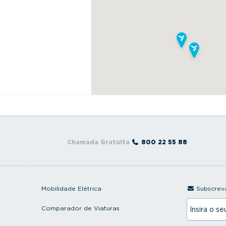
Chamada Gratuita
800 22 55 88
Mobilidade Elétrica
Subscreva
I
Comparador de Viaturas
n
s