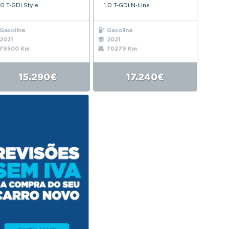
.0 T-GDi Style
1.0 T-GDi N-Line
Gasolina
Gasolina
2021
2021
79500 Km
70279 Km
15.290€
17.240€