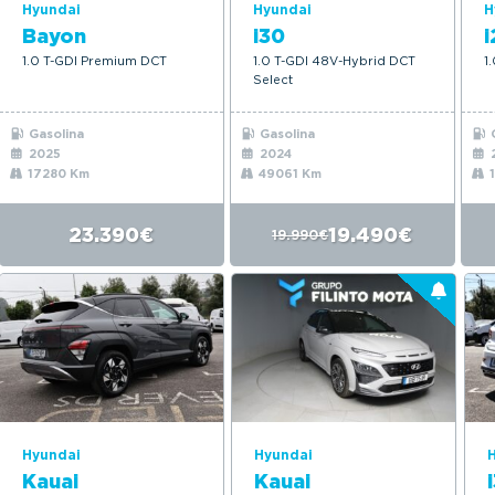
Hyundai
Hyundai
H
Bayon
i30
i
1.0 T-GDI Premium DCT
1.0 T-GDI 48V-Hybrid DCT
1
Select
Gasolina
Gasolina
G
2025
2024
17280 Km
49061 Km
1
23.390€
19.490€
19.990€
Hyundai
Hyundai
Kauai
Kauai