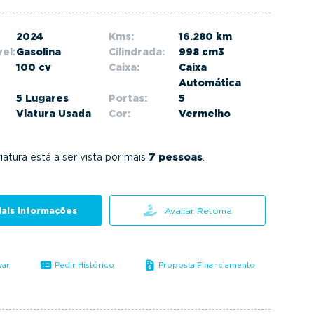
2024
Kms:
16.280 km
el:
Gasolina
Cilindrada:
998 cm3
100 cv
Caixa:
Caixa
Automática
5 Lugares
Portas:
5
Viatura Usada
Cor:
Vermelho
iatura está a ser vista por mais
7 pessoas
.
ais informações
Avaliar Retoma
var
Pedir Histórico
Proposta Financiamento