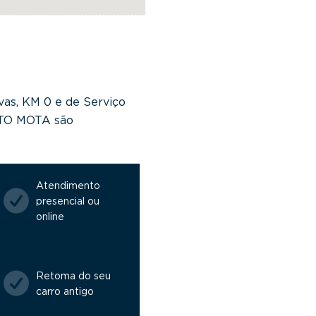
vas, KM 0 e de Serviço
NTO MOTA são
Atendimento
presencial ou
online
Retoma do seu
carro antigo