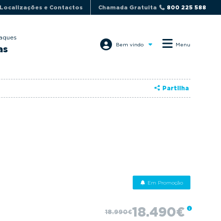
Localizações e Contactos
Chamada Gratuita
800 225 588
aques
Bem vindo
Menu
as
Partilha
Em Promoção
18.490€
18.990€