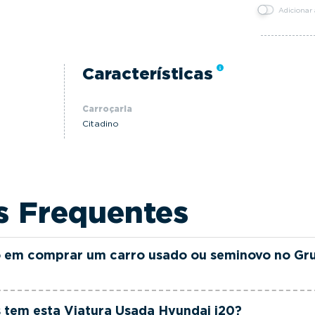
Adicionar
Características
Carroçaria
Citadino
s Frequentes
 em comprar um carro usado ou seminovo no Gr
as e seminovas do Grupo FILINTO MOTA são rigorosamen
 tem esta Viatura Usada Hyundai i20?