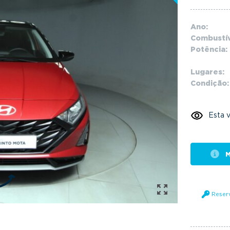
Ano:
Combustív
Potência:
Lugares:
Condição:
Esta v
M
Reser