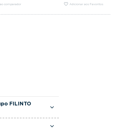
 ao comparador
Adicionar aos Favoritos
upo FILINTO
te selecionadas e