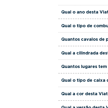
verificadas, têm garant
equipa de gestores come
Esta Viatura Usada Hyu
Qual o ano desta Via
às suas necessidades e
Esta Viatura Usada Hyu
Qual o tipo de combu
Esta Viatura Usada Hyu
Quantos cavalos de p
Esta Viatura Usada Hyun
Qual a cilindrada de
Esta Viatura Usada Hyu
Quantos lugares tem 
Esta Viatura Usada Hyun
Qual o tipo de caixa
Esta Viatura Usada Hyu
Qual a cor desta Via
Esta Viatura Usada Hyu
Qual a versão desta 