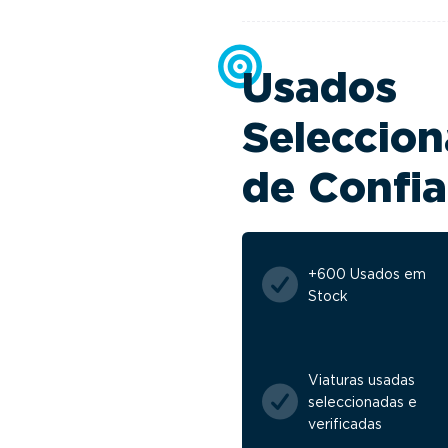
Usados
Seleccion
de Confi
+600 Usados em
Stock
Viaturas usadas
seleccionadas e
verificadas