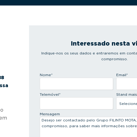
Interessado nesta v
Indique-nos os seus dados e entraremos em conta
compromisso.
Nome
*
Email
*
88
ossa
Telemóvel
*
Stand mai
 o
Mensagem
 em