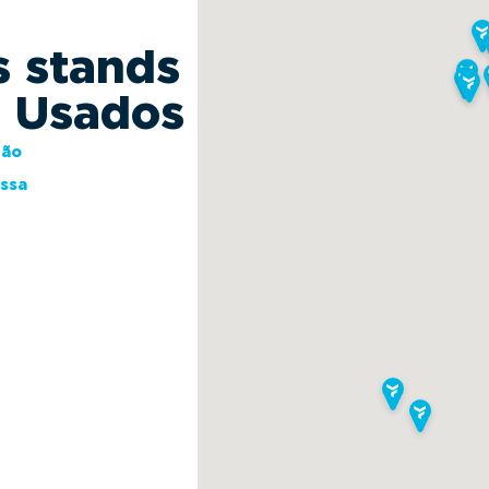
s stands
s Usados
ção
essa