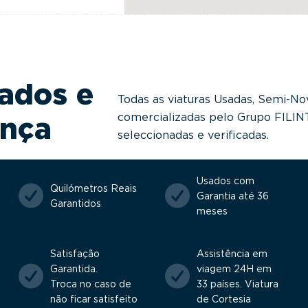
ados e
Todas as viaturas Usadas, Semi-No
comercializadas pelo Grupo FILI
ança
seleccionadas e verificadas.
Usados com
Quilómetros Reais
Garantia até 36
Garantidos
meses
Satisfação
Assistência em
Garantida.
viagem 24H em
Troca no caso de
33 países. Viatura
não ficar satisfeito
de Cortesia