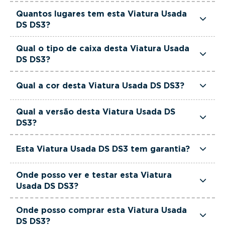
Esta Viatura Usada DS DS3 tem 1199cm3 de
Quantos lugares tem esta Viatura Usada
cilindrada.
DS DS3?
Esta Viatura Usada DS DS3 tem 5 lugares.
Qual o tipo de caixa desta Viatura Usada
DS DS3?
Esta Viatura Usada DS DS3 está equipada com
Qual a cor desta Viatura Usada DS DS3?
Caixa Manual.
Esta Viatura Usada DS DS3 é de cor Cinzento.
Qual a versão desta Viatura Usada DS
DS3?
Esta viatura em concreto é um Ds DS3 1.2
Esta Viatura Usada DS DS3 tem garantia?
PureTech Performance Line.
Sim. Todas as viaturas usadas, seminovas e de
Onde posso ver e testar esta Viatura
serviço incluem garantia até 36 meses,
Usada DS DS3?
proporcionando maior segurança na compra.
Pode conhecer e testar esta viatura nos stands
Onde posso comprar esta Viatura Usada
FILINTO MOTA USADOS no
Porto
,
Braga,
DS DS3?