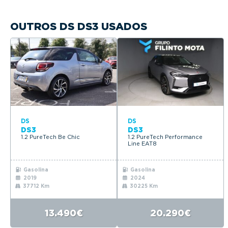
OUTROS DS DS3 USADOS
DS
DS
DS3
DS3
1.2 PureTech Be Chic
1.2 PureTech Performance
Line EAT8
Gasolina
Gasolina
2019
2024
37712 Km
30225 Km
13.490€
20.290€