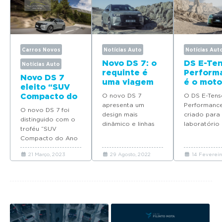
Carros Novos
Notícias Auto
Notícias Aut
Novo DS 7: o
DS E-Te
Notícias Auto
requinte é
Perform
Novo DS 7
uma viagem
é o moto
eleito “SUV
futuro
Compacto do
O novo DS 7
O DS E-Tens
Ano 2023”
apresenta um
Performance
O novo DS 7 foi
design mais
criado para
distinguido com o
dinâmico e linhas
laboratório
troféu “SUV
mais refinadas,
desenvolvi
Compacto do Ano
respeitando a
do futuro ve
2023” em Portugal
personalidade e
da Gama da
21 Março, 2023
29 Agosto, 2022
14 Fevereir
na iniciativa “Troféu
elegância da gama
Automobiles
Volante de Cristal”.
atual.