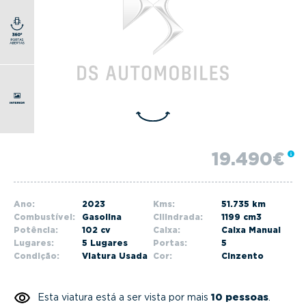
g
a
t
i
o
n
19.490€
Ano:
2023
Kms:
51.735 km
Combustível:
Gasolina
Cilindrada:
1199 cm3
Potência:
102 cv
Caixa:
Caixa Manual
Lugares:
5 Lugares
Portas:
5
Condição:
Viatura Usada
Cor:
Cinzento
Esta viatura está a ser vista por mais
10 pessoas
.