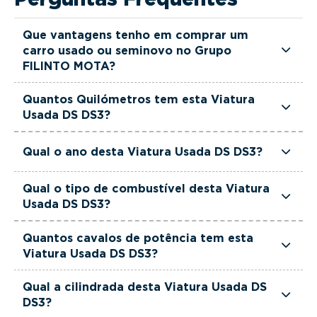
Que vantagens tenho em comprar um
carro usado ou seminovo no Grupo
FILINTO MOTA?
Todas as viaturas usadas e seminovas do Grupo
Quantos Quilómetros tem esta Viatura
FILINTO MOTA são rigorosamente selecionadas
Usada DS DS3?
e verificadas, têm garantia até 36 meses e
Esta Viatura Usada DS DS3 tem actualmente
quilómetros reais garantidos. Além disso, dispõe
Qual o ano desta Viatura Usada DS DS3?
51735 km.
de uma equipa de gestores comerciais dedicada,
Esta Viatura Usada DS DS3 é de 2023.
pronta a ajudá-lo a encontrar a viatura que
Qual o tipo de combustível desta Viatura
melhor se adapta às suas necessidades e ao seu
Usada DS DS3?
orçamento.
Esta Viatura Usada DS DS3 está equipada com
Quantos cavalos de potência tem esta
uma motorização Gasolina.
Viatura Usada DS DS3?
Esta Viatura Usada DS DS3 tem 102 cavalos de
Qual a cilindrada desta Viatura Usada DS
potência.
DS3?