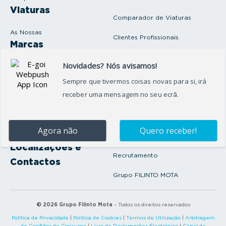
l
Viaturas
Comparador de Viaturas
As Nossas
Clientes Profissionais
Marcas
Venda o seu carro
Produtos e serviços
Produtos Complementares
Oficina
Seguros Protector
Promoções e Destaques
Campanhas
First Rent A Car
Onde Estamos
Artigos e Notícias
Localizações e
Recrutamento
Contactos
Grupo FILINTO MOTA
©
2026
Grupo Filinto Mota
– Todos os direitos reservados
Política de Privacidade
|
Política de Cookies
|
Termos de Utilização
|
Arbitragem
de Conflitos de Consumo
|
Livro de Reclamações Electrónico
|
Canal de