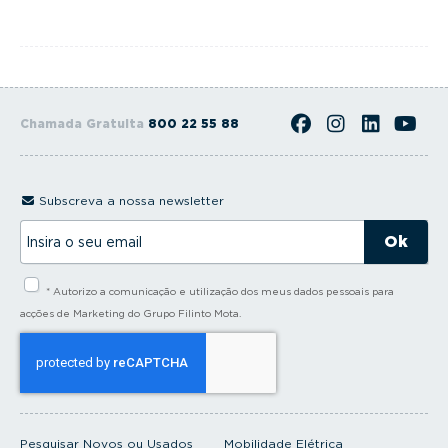
Chamada Gratuita
800 22 55 88
Subscreva a nossa newsletter
I
n
s
i
* Autorizo a comunicação e utilização dos meus dados pessoais para
r
a
acções de Marketing do Grupo Filinto Mota.
o
s
e
u
e
m
a
i
Pesquisar Novos ou Usados
Mobilidade Elétrica