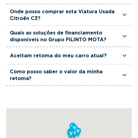
proporcionando maior segurança na compra.
Pode conhecer e testar esta viatura nos stands
Onde posso comprar esta Viatura Usada
FILINTO MOTA USADOS no
Porto
,
Braga,
Citroën C3?
Guimarães,
Paredes,
Maia,
Seixal
e
Sintra.
Pode
Pode adquirir esta viatura nos stands FILINTO
simplesmente visitar a localização mais
Quais as soluções de financiamento
MOTA USADOS no
Porto
,
Braga,
Guimarães,
disponíveis no Grupo FILINTO MOTA?
conveniente para si ou marcar o seu Test Drive
Paredes,
Maia,
Seixal
e
Sintra.
ou pedir a sua Proposta através do website.
O Grupo FILINTO MOTA atua como intermediário
Aceitam retoma do meu carro atual?
de crédito a título acessório, registado no Banco
de Portugal
O Grupo FILINTO MOTA aceita o seu carro atual
Como posso saber o valor da minha
(https://www.filintomota.pt/intermediacao-de-
como parte do pagamento de viaturas novas,
retoma?
credito/)
. Oferece soluções de financiamento
usadas e de serviço. Avaliamos a sua retoma ao
Para realizarmos uma avaliação do seu carro
personalizadas com propostas ajustadas para
melhor preço e de forma simples, rápida e sem
actual, deverá preencher o formulário de
clientes particulares ou empresariais, sempre
compromisso.
avaliação de retomas, disponível através do
sujeitas a aprovação pela entidade bancária.
botão “Avaliar Retoma” nesta página ou através
deste
link.