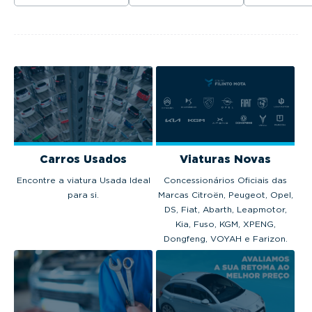
venderam em
excecional,
Fórmula E.
Portugal em 2025.
tecnologia
avançada e
motorização
térmica, híbrida...
Carros Usados
Viaturas Novas
Encontre a viatura Usada Ideal
Concessionários Oficiais das
para si.
Marcas Citroën, Peugeot, Opel,
DS, Fiat, Abarth, Leapmotor,
Kia, Fuso, KGM, XPENG,
Dongfeng, VOYAH e Farizon.