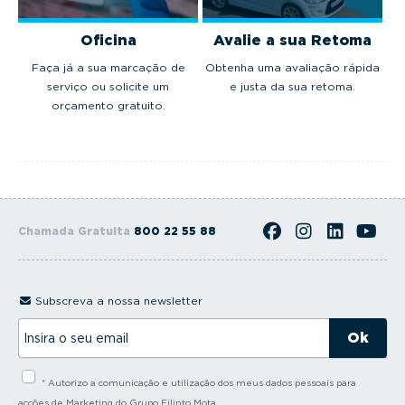
Oficina
Avalie a sua Retoma
Faça já a sua marcação de
Obtenha uma avaliação rápida
serviço ou solicite um
e justa da sua retoma.
orçamento gratuito.
Chamada Gratuita
800 22 55 88
Subscreva a nossa newsletter
I
n
s
i
* Autorizo a comunicação e utilização dos meus dados pessoais para
r
a
acções de Marketing do Grupo Filinto Mota.