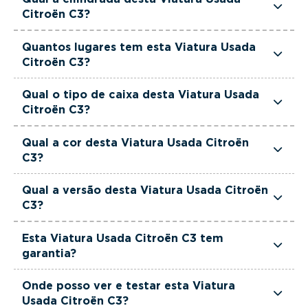
de potência.
Citroën C3?
Esta Viatura Usada Citroën C3 tem 1499cm3 de
Quantos lugares tem esta Viatura Usada
cilindrada.
Citroën C3?
Esta Viatura Usada Citroën C3 tem 5 lugares.
Qual o tipo de caixa desta Viatura Usada
Citroën C3?
Esta Viatura Usada Citroën C3 está equipada
Qual a cor desta Viatura Usada Citroën
com Caixa Manual.
C3?
Esta Viatura Usada Citroën C3 é de cor Cinzento.
Qual a versão desta Viatura Usada Citroën
C3?
Esta viatura em concreto é um Citroën C3 1.5
Esta Viatura Usada Citroën C3 tem
BlueHDi Feel Pack.
garantia?
Sim. Todas as viaturas usadas, seminovas e de
Onde posso ver e testar esta Viatura
serviço incluem garantia até 36 meses,
Usada Citroën C3?