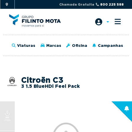
S
S
Chamada Gratuita
800 225 588
k
k
i
i
p
p
t
t
o
o
Viaturas
Marcas
Oficina
Campanhas
p
m
r
a
i
i
m
n
Citroën C3
a
c
3 1.5 BlueHDi Feel Pack
r
o
y
n
n
t
a
e
v
n
i
t