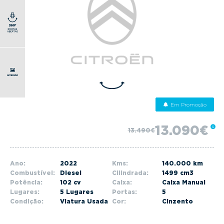
g
a
t
i
o
n
Em Promoção
13.090€
13.490€
Ano:
2022
Kms:
140.000 km
Combustível:
Diesel
Cilindrada:
1499 cm3
Potência:
102 cv
Caixa:
Caixa Manual
Lugares:
5 Lugares
Portas:
5
Condição:
Viatura Usada
Cor:
Cinzento