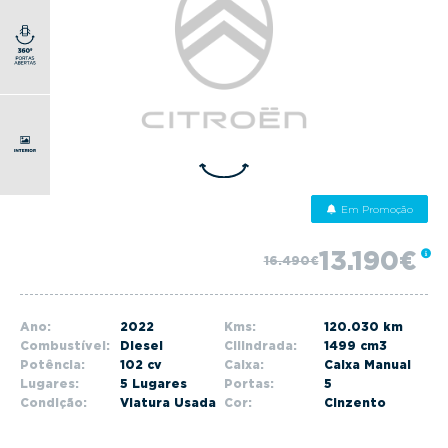
g
a
t
i
o
n
Em Promoção
13.190€
16.490€
Ano:
2022
Kms:
120.030 km
Combustível:
Diesel
Cilindrada:
1499 cm3
Potência:
102 cv
Caixa:
Caixa Manual
Lugares:
5 Lugares
Portas:
5
Condição:
Viatura Usada
Cor:
Cinzento