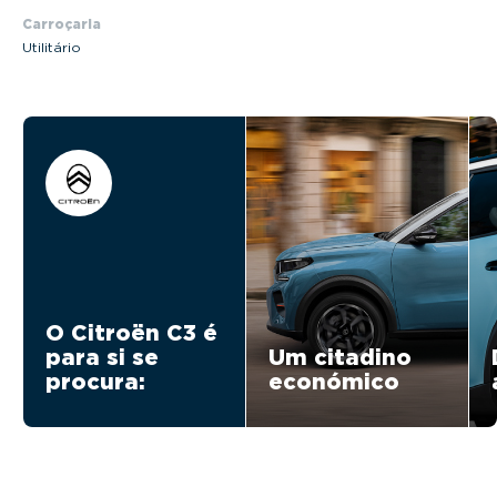
Carroçaria
Utilitário
O Citroën C3 é
para si se
Um citadino
procura:
económico