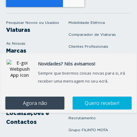
u
e
m
a
i
Pesquisar Novos ou Usados
Mobilidade Elétrica
l
Viaturas
Comparador de Viaturas
As Nossas
Clientes Profissionais
Marcas
Venda o seu carro
Produtos e serviços
Produtos Complementares
Oficina
Seguros Protector
Promoções e Destaques
Campanhas
First Rent A Car
Onde Estamos
Artigos e Notícias
Localizações e
Recrutamento
Contactos
Grupo FILINTO MOTA