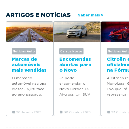
ARTIGOS E NOTÍCIAS
Saber mais >
Notícias Auto
Carros Novos
Notícias Aut
Marcas de
Encomendas
Citroën 
automóveis
abertas para
oficialm
mais vendidas
o Novo
na Fórmu
em Portugal
Citroën C5
com o
O mercado
Já pode
A Citroën re
em 2025
Aircross
Monolug
automóvel nacional
encomendar o
Monolugar 
GEN3 Ev
cresceu 6,2% face
Novo Citroën C5
Evo que irá
ao ano passado.
Aircross. Um SUV
representar
Descubra quais as
renovado que alia
marca franc
marcas que mais
design imponente,
Campeonat
automóveis novos
conforto
Mundo FIA 
20 Janeiro, 2026
30 Outubro, 2025
23 Outubro,
venderam em
excecional,
Fórmula E.
Portugal em 2025.
tecnologia
avançada e