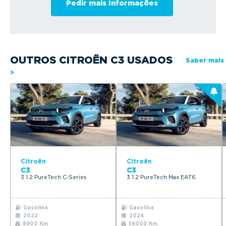
OUTROS CITROËN C3 USADOS
Saber mais
>
Citroën
Citroën
C3
C3
3 1.2 PureTech C-Series
3 1.2 PureTech Max EAT6
Gasolina
Gasolina
2022
2024
8900 Km
56000 Km