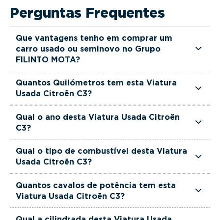
Perguntas Frequentes
Que vantagens tenho em comprar um
carro usado ou seminovo no Grupo
FILINTO MOTA?
Todas as viaturas usadas e seminovas do Grupo
Quantos Quilómetros tem esta Viatura
FILINTO MOTA são rigorosamente selecionadas
Usada Citroën C3?
e verificadas, têm garantia até 36 meses e
Esta Viatura Usada Citroën C3 tem actualmente
quilómetros reais garantidos. Além disso, dispõe
Qual o ano desta Viatura Usada Citroën
120030 km.
C3?
de uma equipa de gestores comerciais dedicada,
pronta a ajudá-lo a encontrar a viatura que
Esta Viatura Usada Citroën C3 é de 2022.
Qual o tipo de combustível desta Viatura
melhor se adapta às suas necessidades e ao seu
Usada Citroën C3?
orçamento.
Esta Viatura Usada Citroën C3 está equipada
Quantos cavalos de potência tem esta
com uma motorização Diesel.
Viatura Usada Citroën C3?
Esta Viatura Usada Citroën C3 tem 102 cavalos
Qual a cilindrada desta Viatura Usada