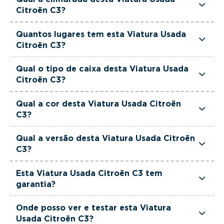
de potência.
Citroën C3?
Esta Viatura Usada Citroën C3 tem 1499cm3 de
Quantos lugares tem esta Viatura Usada
cilindrada.
Citroën C3?
Esta Viatura Usada Citroën C3 tem 5 lugares.
Qual o tipo de caixa desta Viatura Usada
Citroën C3?
Esta Viatura Usada Citroën C3 está equipada
Qual a cor desta Viatura Usada Citroën
com Caixa Manual.
C3?
Esta Viatura Usada Citroën C3 é de cor Cinzento.
Qual a versão desta Viatura Usada Citroën
C3?
Esta viatura em concreto é um Citroën C3 1.5
Esta Viatura Usada Citroën C3 tem
BlueHDi Feel Pack.
garantia?
Sim. Todas as viaturas usadas, seminovas e de
Onde posso ver e testar esta Viatura
serviço incluem garantia até 36 meses,
Usada Citroën C3?