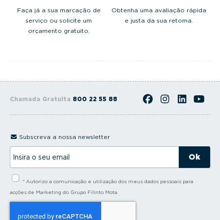
Faça já a sua marcação de
Obtenha uma avaliação rápida
serviço ou solicite um
e justa da sua retoma.
orçamento gratuito.
Chamada Gratuita
800 22 55 88
Subscreva a nossa newsletter
I
n
s
i
* Autorizo a comunicação e utilização dos meus dados pessoais para
r
a
acções de Marketing do Grupo Filinto Mota.
o
s
e