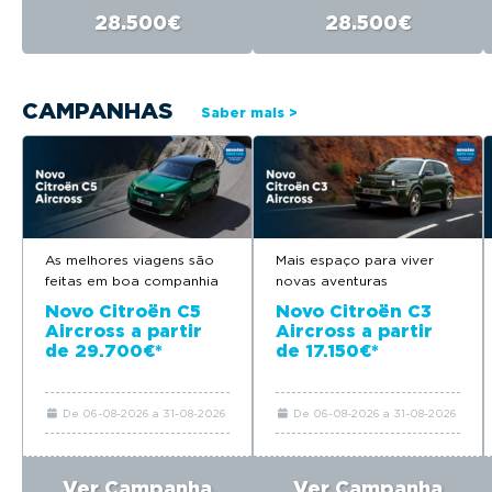
28.500€
28.500€
CAMPANHAS
Saber mais >
As melhores viagens são
Mais espaço para viver
feitas em boa companhia
novas aventuras
Novo Citroën C5
Novo Citroën C3
Aircross a partir
Aircross a partir
de 29.700€*
de 17.150€*
De 06-08-2026 a 31-08-2026
De 06-08-2026 a 31-08-2026
Ver Campanha
Ver Campanha