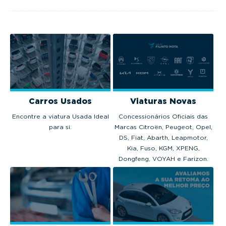
Portugal em 2025.
tecnologia
avançada e
motorização
térmica, híbrida...
Carros Usados
Viaturas Novas
Encontre a viatura Usada Ideal
Concessionários Oficiais das
para si.
Marcas Citroën, Peugeot, Opel,
DS, Fiat, Abarth, Leapmotor,
Kia, Fuso, KGM, XPENG,
Dongfeng, VOYAH e Farizon.