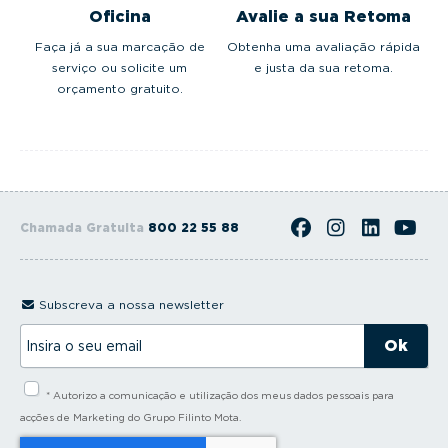
Oficina
Avalie a sua Retoma
Faça já a sua marcação de
Obtenha uma avaliação rápida
serviço ou solicite um
e justa da sua retoma.
orçamento gratuito.
Chamada Gratuita
800 22 55 88
Subscreva a nossa newsletter
I
n
s
i
* Autorizo a comunicação e utilização dos meus dados pessoais para
r
a
acções de Marketing do Grupo Filinto Mota.
o
s