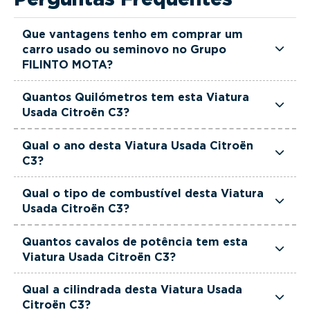
Que vantagens tenho em comprar um
carro usado ou seminovo no Grupo
FILINTO MOTA?
Todas as viaturas usadas e seminovas do Grupo
Quantos Quilómetros tem esta Viatura
FILINTO MOTA são rigorosamente selecionadas
Usada Citroën C3?
e verificadas, têm garantia até 36 meses e
Esta Viatura Usada Citroën C3 tem actualmente
quilómetros reais garantidos. Além disso, dispõe
Qual o ano desta Viatura Usada Citroën
62000 km.
C3?
de uma equipa de gestores comerciais dedicada,
pronta a ajudá-lo a encontrar a viatura que
Esta Viatura Usada Citroën C3 é de 2023.
Qual o tipo de combustível desta Viatura
melhor se adapta às suas necessidades e ao seu
Usada Citroën C3?
orçamento.
Esta Viatura Usada Citroën C3 está equipada
Quantos cavalos de potência tem esta
com uma motorização Diesel.
Viatura Usada Citroën C3?
Esta Viatura Usada Citroën C3 tem 102 cavalos
Qual a cilindrada desta Viatura Usada
de potência.
Citroën C3?