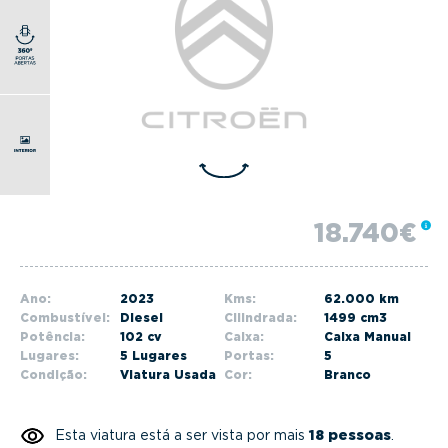
g
a
t
i
o
n
18.740€
Ano:
2023
Kms:
62.000 km
Combustível:
Diesel
Cilindrada:
1499 cm3
Potência:
102 cv
Caixa:
Caixa Manual
Lugares:
5 Lugares
Portas:
5
Condição:
Viatura Usada
Cor:
Branco
Esta viatura está a ser vista por mais
18 pessoas
.