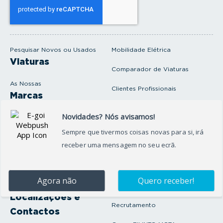
e
u
e
m
a
i
Pesquisar Novos ou Usados
Mobilidade Elétrica
l
Viaturas
Comparador de Viaturas
As Nossas
Clientes Profissionais
Marcas
Venda o seu carro
Produtos e serviços
Produtos Complementares
Oficina
Seguros Protector
Promoções e Destaques
Campanhas
First Rent A Car
Onde Estamos
Artigos e Notícias
Localizações e
Recrutamento
Contactos