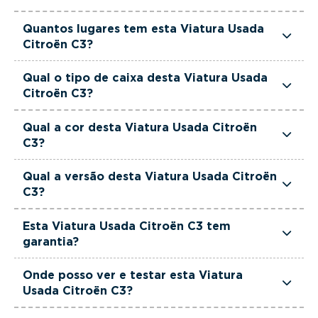
Esta Viatura Usada Citroën C3 tem 1499cm3 de
Quantos lugares tem esta Viatura Usada
cilindrada.
Citroën C3?
Esta Viatura Usada Citroën C3 tem 5 lugares.
Qual o tipo de caixa desta Viatura Usada
Citroën C3?
Esta Viatura Usada Citroën C3 está equipada
Qual a cor desta Viatura Usada Citroën
com Caixa Manual.
C3?
Esta Viatura Usada Citroën C3 é de cor Branco.
Qual a versão desta Viatura Usada Citroën
C3?
Esta viatura em concreto é um Citroën C3 1.5
Esta Viatura Usada Citroën C3 tem
BlueHDi C-Series.
garantia?
Sim. Todas as viaturas usadas, seminovas e de
Onde posso ver e testar esta Viatura
serviço incluem garantia até 36 meses,
Usada Citroën C3?
proporcionando maior segurança na compra.
Pode conhecer e testar esta viatura nos stands