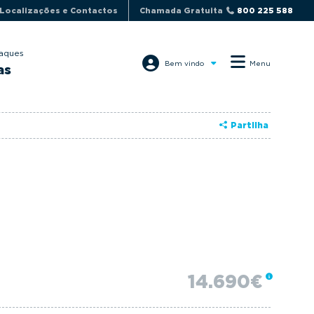
Localizações e Contactos
Chamada Gratuita
800 225 588
aques
Bem vindo
Menu
as
Partilha
14.690€