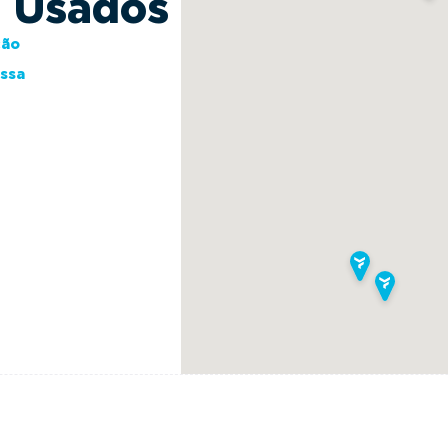
s Usados
ção
essa