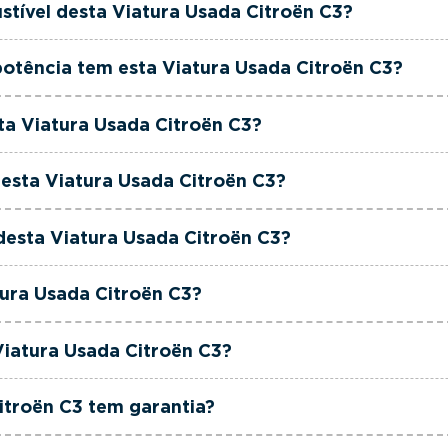
stível desta Viatura Usada Citroën C3?
roën C3 está equipada com uma motorização Diesel.
otência tem esta Viatura Usada Citroën C3?
oën C3 tem 102 cavalos de potência.
sta Viatura Usada Citroën C3?
roën C3 tem 1499cm3 de cilindrada.
esta Viatura Usada Citroën C3?
oën C3 tem 5 lugares.
 desta Viatura Usada Citroën C3?
roën C3 está equipada com Caixa Manual.
tura Usada Citroën C3?
oën C3 é de cor Branco.
Viatura Usada Citroën C3?
o é um Citroën C3 1.5 BlueHDi C-Series.
itroën C3 tem garantia?
usadas, seminovas e de serviço incluem garantia até 36