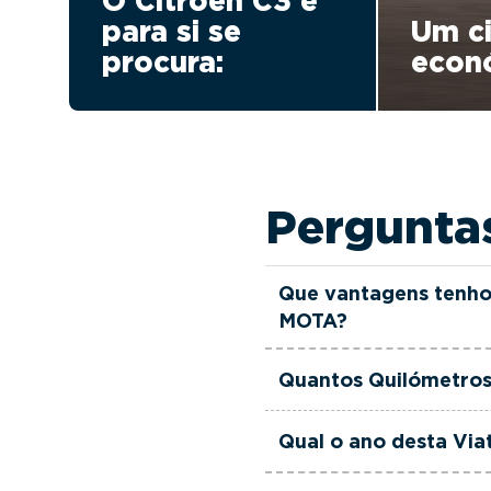
O Citroën C3 é
para si se
Um ci
procura:
econ
Pergunta
Que vantagens tenho
MOTA?
Todas as viaturas usad
Quantos Quilómetros
verificadas, têm garant
equipa de gestores come
Esta Viatura Usada Cit
Qual o ano desta Via
às suas necessidades e
Esta Viatura Usada Citr