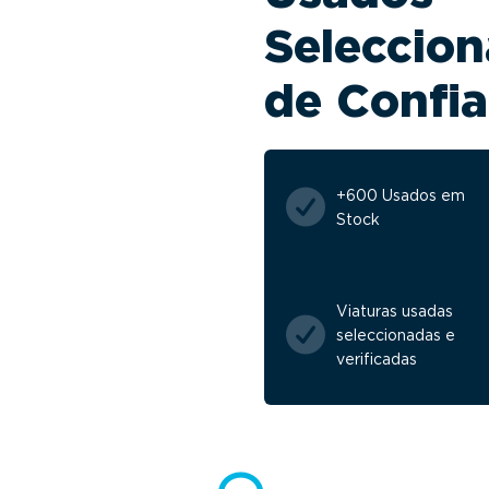
Seleccion
de Confi
+600 Usados em
Stock
Viaturas usadas
seleccionadas e
verificadas