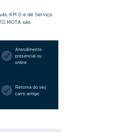
vas, KM 0 e de Serviço
NTO MOTA são
Atendimento
presencial ou
online
Retoma do seu
carro antigo