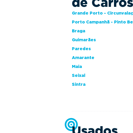
de Carro
Grande Porto - Circunvala
Porto Campanhã - Pinto B
Braga
Guimarães
Paredes
Amarante
Maia
Seixal
Sintra
Usados