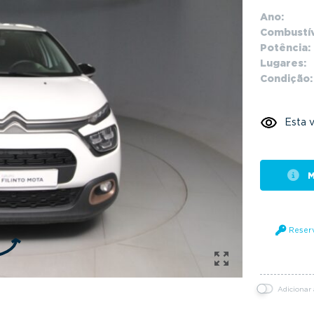
Ano:
Combustív
Potência:
Lugares:
Condição:
Esta v
M
Reser
Adicionar