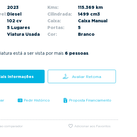
2023
Kms:
115.369 km
el:
Diesel
Cilindrada:
1499 cm3
102 cv
Caixa:
Caixa Manual
5 Lugares
Portas:
5
Viatura Usada
Cor:
Branco
iatura está a ser vista por mais
6 pessoas
.
ais informações
Avaliar Retoma
var
Pedir Histórico
Proposta Financiamento
 ao comparador
Adicionar aos Favoritos