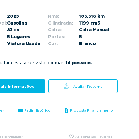
2023
Kms:
105.516 km
el:
Gasolina
Cilindrada:
1199 cm3
83 cv
Caixa:
Caixa Manual
5 Lugares
Portas:
5
Viatura Usada
Cor:
Branco
iatura está a ser vista por mais
14 pessoas
.
ais informações
Avaliar Retoma
var
Pedir Histórico
Proposta Financiamento
 ao comparador
Adicionar aos Favoritos