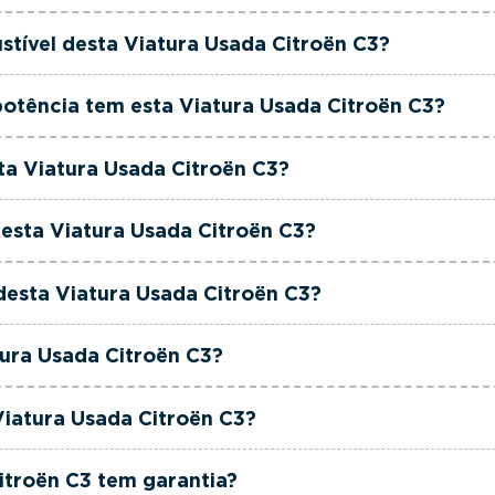
oën C3 é de 2023.
stível desta Viatura Usada Citroën C3?
roën C3 está equipada com uma motorização Gasolina.
otência tem esta Viatura Usada Citroën C3?
oën C3 tem 83 cavalos de potência.
sta Viatura Usada Citroën C3?
oën C3 tem 1199cm3 de cilindrada.
esta Viatura Usada Citroën C3?
oën C3 tem 5 lugares.
 desta Viatura Usada Citroën C3?
roën C3 está equipada com Caixa Manual.
tura Usada Citroën C3?
oën C3 é de cor Branco.
Viatura Usada Citroën C3?
o é um Citroën C3 1.2 PureTech C-Series.
itroën C3 tem garantia?