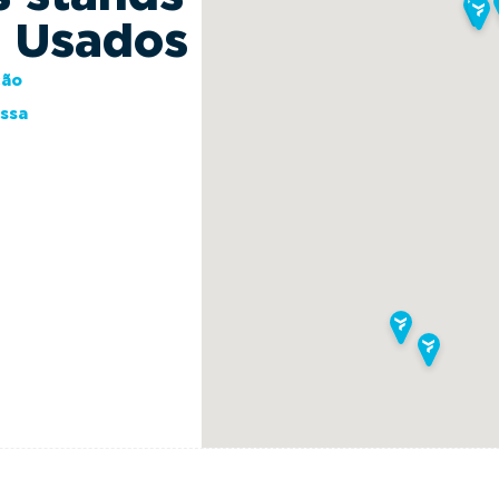
s Usados
ção
essa