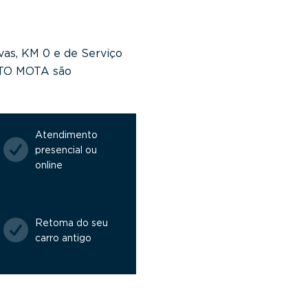
vas, KM 0 e de Serviço
NTO MOTA são
Atendimento
presencial ou
online
Retoma do seu
carro antigo