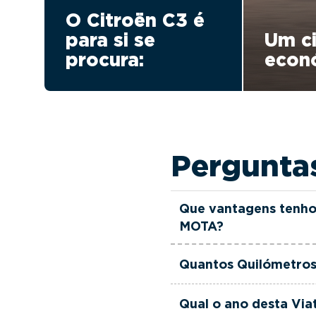
O Citroën C3 é
para si se
Um ci
procura:
econ
Pergunta
Que vantagens tenho
MOTA?
Todas as viaturas usad
Quantos Quilómetros
verificadas, têm garant
equipa de gestores come
Esta Viatura Usada Cit
Qual o ano desta Via
às suas necessidades e