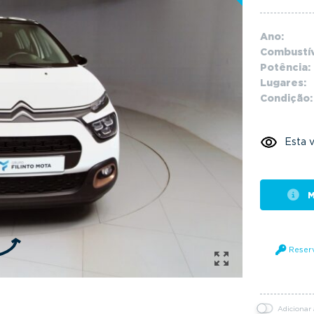
Ano:
Combustív
Potência:
Lugares:
Condição:
Esta v
M
Reser
Adicionar