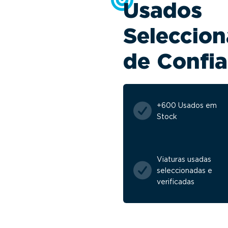
Usados
Seleccion
de Confi
+600 Usados em
Stock
Viaturas usadas
seleccionadas e
verificadas