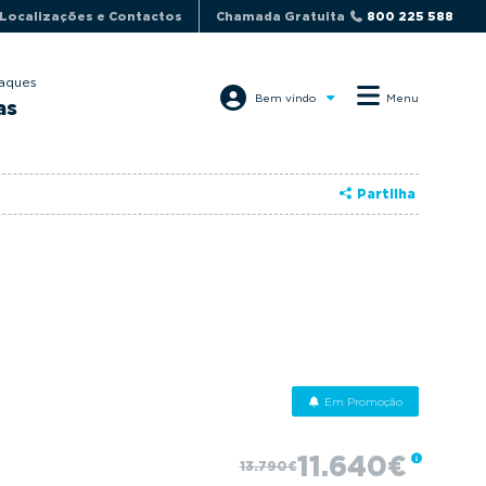
Localizações e Contactos
Chamada Gratuita
800 225 588
aques
Bem vindo
Menu
as
Partilha
Em Promoção
11.640€
13.790€