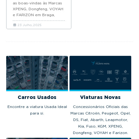
Dongfeng, VOYAH
as boas-vindas às Marcas
e Farizon
XPENG, Dongfeng, VOYAH
e FARIZON em Braga,
assinalando um momento
23 Julho, 2025
estratégico para a
expansão...
Carros Usados
Viaturas Novas
Encontre a viatura Usada Ideal
Concessionários Oficiais das
para si.
Marcas Citroën, Peugeot, Opel,
DS, Fiat, Abarth, Leapmotor,
Kia, Fuso, KGM, XPENG,
Dongfeng, VOYAH e Farizon.