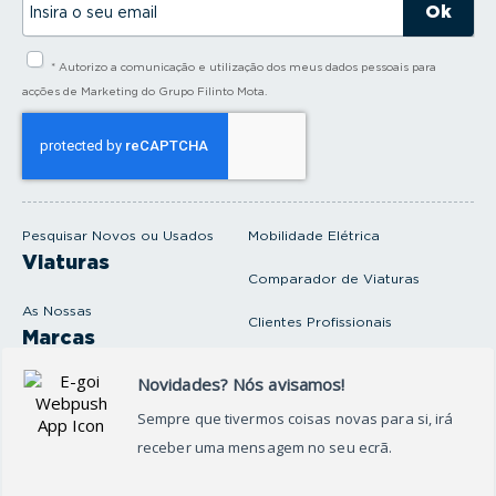
n
s
i
* Autorizo a comunicação e utilização dos meus dados pessoais para
r
a
acções de Marketing do Grupo Filinto Mota.
o
s
e
u
e
m
a
i
Pesquisar Novos ou Usados
Mobilidade Elétrica
l
Viaturas
Comparador de Viaturas
As Nossas
Clientes Profissionais
Marcas
Venda o seu carro
Produtos e serviços
Produtos Complementares
Oficina
Seguros Protector
Promoções e Destaques
Campanhas
First Rent A Car