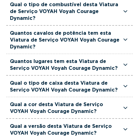
Esta Viatura de Serviço VOYAH Voyah Courage
Qual o tipo de combustível desta Viatura
melhor se adapta às suas necessidades e ao seu
Dynamic é de 2025.
de Serviço VOYAH Voyah Courage
orçamento.
Dynamic?
Esta Viatura de Serviço VOYAH Voyah Courage
Quantos cavalos de potência tem esta
Dynamic está equipada com uma motorização
Viatura de Serviço VOYAH Voyah Courage
Elétrico.
Dynamic?
Esta Viatura de Serviço VOYAH Voyah Courage
Quantos lugares tem esta Viatura de
Dynamic tem 292 cavalos de potência.
Serviço VOYAH Voyah Courage Dynamic?
Esta Viatura de Serviço VOYAH Voyah Courage
Qual o tipo de caixa desta Viatura de
Dynamic tem 5 lugares.
Serviço VOYAH Voyah Courage Dynamic?
Esta Viatura de Serviço VOYAH Voyah Courage
Qual a cor desta Viatura de Serviço
Dynamic está equipada com Caixa Automática.
VOYAH Voyah Courage Dynamic?
Esta Viatura de Serviço VOYAH Voyah Courage
Qual a versão desta Viatura de Serviço
Dynamic é de cor Cinzento.
VOYAH Voyah Courage Dynamic?