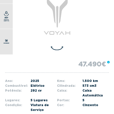
g
a
t
i
o
n
47.490€
Ano:
2025
Kms:
1.500 km
Combustível:
Elétrico
Cilindrada:
573 cm3
Potência:
292 cv
Caixa:
Caixa
Automática
Lugares:
5 Lugares
Portas:
5
Condição:
Viatura de
Cor:
Cinzento
Serviço