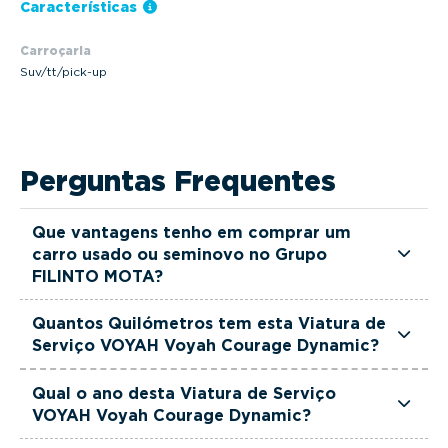
Características
Carroçaria
Suv/tt/pick-up
Perguntas Frequentes
Que vantagens tenho em comprar um
carro usado ou seminovo no Grupo
FILINTO MOTA?
Todas as viaturas usadas e seminovas do Grupo
Quantos Quilómetros tem esta Viatura de
FILINTO MOTA são rigorosamente selecionadas
Serviço VOYAH Voyah Courage Dynamic?
e verificadas, têm garantia até 36 meses e
Esta Viatura de Serviço VOYAH Voyah Courage
quilómetros reais garantidos. Além disso, dispõe
Qual o ano desta Viatura de Serviço
Dynamic tem actualmente 1500 km.
VOYAH Voyah Courage Dynamic?
de uma equipa de gestores comerciais dedicada,
pronta a ajudá-lo a encontrar a viatura que