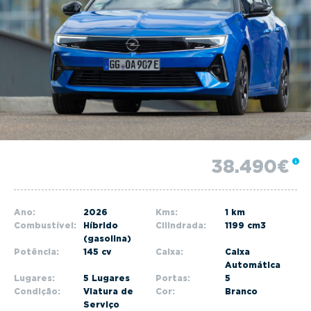
g
a
t
i
o
n
38.490€
Ano:
2026
Kms:
1 km
Combustível:
Híbrido
Cilindrada:
1199 cm3
(gasolina)
Potência:
145 cv
Caixa:
Caixa
Automática
Lugares:
5 Lugares
Portas:
5
Condição:
Viatura de
Cor:
Branco
Serviço