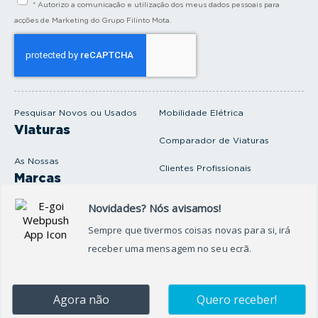
* Autorizo a comunicação e utilização dos meus dados pessoais para
r
a
acções de Marketing do Grupo Filinto Mota.
o
s
e
u
e
m
a
i
Pesquisar Novos ou Usados
Mobilidade Elétrica
l
Viaturas
Comparador de Viaturas
As Nossas
Clientes Profissionais
Marcas
Venda o seu carro
Produtos e serviços
Produtos Complementares
Oficina
Seguros Protector
Promoções e Destaques
Campanhas
First Rent A Car
Onde Estamos
Artigos e Notícias