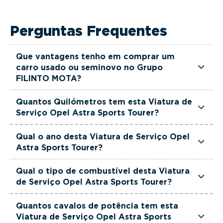
Perguntas Frequentes
Que vantagens tenho em comprar um
carro usado ou seminovo no Grupo
FILINTO MOTA?
Todas as viaturas usadas e seminovas do Grupo
Quantos Quilómetros tem esta Viatura de
FILINTO MOTA são rigorosamente selecionadas
Serviço Opel Astra Sports Tourer?
e verificadas, têm garantia até 36 meses e
Esta Viatura de Serviço Opel Astra Sports Tourer
quilómetros reais garantidos. Além disso, dispõe
Qual o ano desta Viatura de Serviço Opel
tem actualmente 1 km.
Astra Sports Tourer?
de uma equipa de gestores comerciais dedicada,
pronta a ajudá-lo a encontrar a viatura que
Esta Viatura de Serviço Opel Astra Sports Tourer
Qual o tipo de combustível desta Viatura
melhor se adapta às suas necessidades e ao seu
é de 2026.
de Serviço Opel Astra Sports Tourer?
orçamento.
Esta Viatura de Serviço Opel Astra Sports Tourer
Quantos cavalos de potência tem esta
está equipada com uma motorização Híbrido
Viatura de Serviço Opel Astra Sports