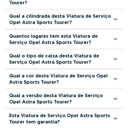
(gasolina).
Tourer?
Esta Viatura de Serviço Opel Astra Sports Tourer
Qual a cilindrada desta Viatura de Serviço
tem 145 cavalos de potência.
Opel Astra Sports Tourer?
Esta Viatura de Serviço Opel Astra Sports Tourer
Quantos lugares tem esta Viatura de
tem 1199cm3 de cilindrada.
Serviço Opel Astra Sports Tourer?
Esta Viatura de Serviço Opel Astra Sports Tourer
Qual o tipo de caixa desta Viatura de
tem 5 lugares.
Serviço Opel Astra Sports Tourer?
Esta Viatura de Serviço Opel Astra Sports Tourer
Qual a cor desta Viatura de Serviço Opel
está equipada com Caixa Automática.
Astra Sports Tourer?
Esta Viatura de Serviço Opel Astra Sports Tourer
Qual a versão desta Viatura de Serviço
é de cor Branco.
Opel Astra Sports Tourer?
Esta viatura em concreto é um Opel Astra
Esta Viatura de Serviço Opel Astra Sports
Sports Tourer Hybrid 107 kW GS.
Tourer tem garantia?