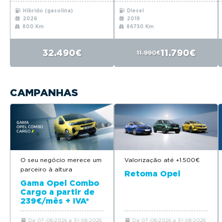
Híbrido (gasolina)
Diesel
2026
2019
800 Km
86750 Km
32.490€
11.790€
11.990€
CAMPANHAS
O seu negócio merece um
Valorização até +1.500€
parceiro à altura
Retoma Opel
Gama Opel Combo
Cargo a partir de
239€/mês + IVA*
De 07-08-2026 a 31-08-2026
De 07-08-2026 a 31-08-2026