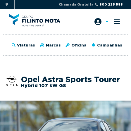
S
S
Chamada Gratuita
800 225 588
k
k
i
i
p
p
t
t
o
o
Viaturas
Marcas
Oficina
Campanhas
p
m
r
a
i
i
m
n
Opel Astra Sports Tourer
a
c
Hybrid 107 kW GS
r
o
y
n
n
t
a
e
v
n
i
t