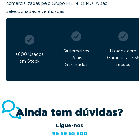
comercializadas pelo Grupo FILINTO MOTA são
seleccionadas e verificadas.
Quilómetros
Usados com
+600 Usados
Reais
Garantia até 3
em Stock
Garantidos
meses
Ainda tem dúvidas?
Ligue-nos
96 59 65 500