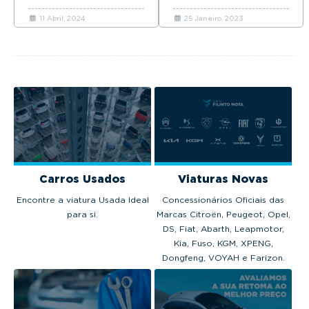
motorizações elétricas e
favoritos dos portugueses.
11 Abril, 2024
25 Janeiro, 2023
híbridas plug-in.
Carros Usados
Viaturas Novas
Encontre a viatura Usada Ideal
Concessionários Oficiais das
para si.
Marcas Citroën, Peugeot, Opel,
DS, Fiat, Abarth, Leapmotor,
Kia, Fuso, KGM, XPENG,
Dongfeng, VOYAH e Farizon.