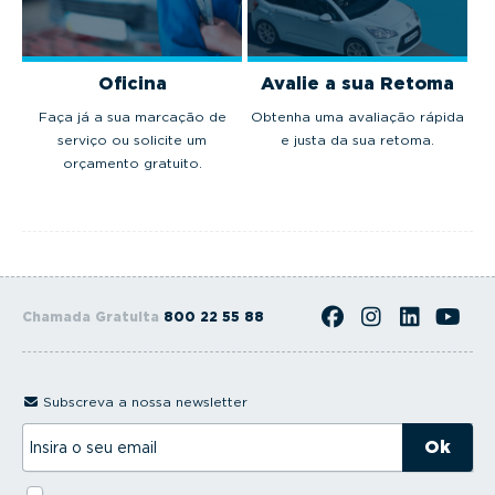
Oficina
Avalie a sua Retoma
Faça já a sua marcação de
Obtenha uma avaliação rápida
serviço ou solicite um
e justa da sua retoma.
orçamento gratuito.
Chamada Gratuita
800 22 55 88
Subscreva a nossa newsletter
I
n
s
i