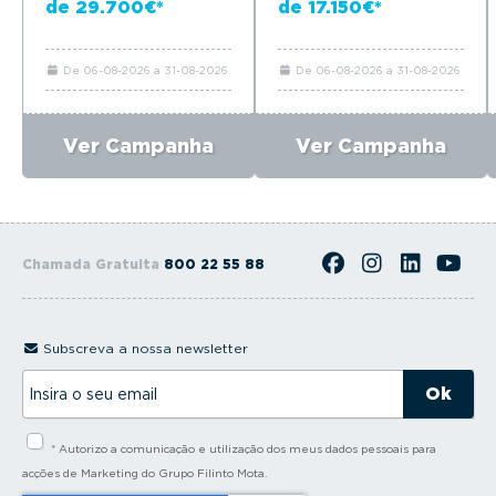
de 29.700€*
de 17.150€*
De 06-08-2026 a 31-08-2026
De 06-08-2026 a 31-08-2026
Ver Campanha
Ver Campanha
Chamada Gratuita
800 22 55 88
Subscreva a nossa newsletter
I
n
s
i
* Autorizo a comunicação e utilização dos meus dados pessoais para
r
a
acções de Marketing do Grupo Filinto Mota.
o