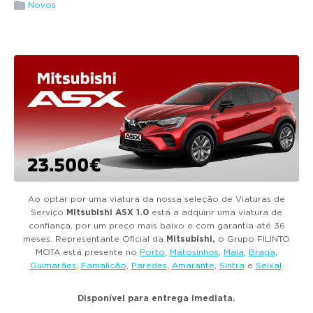
g
Novos
a
t
i
o
n
Ao optar por uma viatura da nossa seleção de Viaturas de
Serviço
Mitsubishi ASX 1.0
está a adquirir uma viatura de
confiança, por um preço mais baixo e com garantia até 36
meses. Representante Oficial da
Mitsubishi,
o Grupo FILINTO
MOTA está presente no
Porto
,
Matosinhos
,
Maia
,
Braga
,
Guimarães
,
Famalicão
,
Paredes
,
Amarante
,
Sintra
e
Seixal
.
Disponível para entrega imediata.