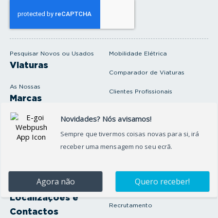
s
e
u
e
m
a
i
Pesquisar Novos ou Usados
Mobilidade Elétrica
l
Viaturas
Comparador de Viaturas
As Nossas
Clientes Profissionais
Marcas
Venda o seu carro
Produtos e serviços
Produtos Complementares
Oficina
Seguros Protector
Promoções e Destaques
Campanhas
First Rent A Car
Onde Estamos
Artigos e Notícias
Localizações e
Recrutamento
Contactos