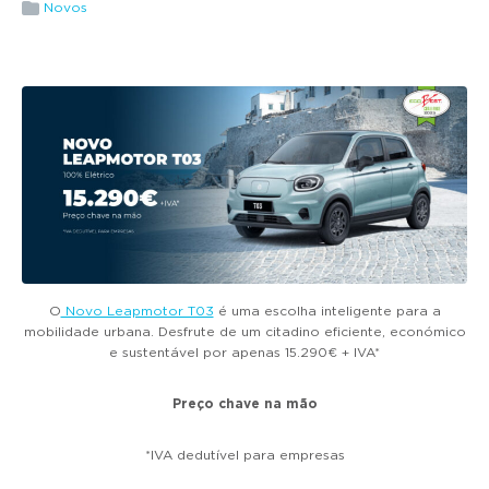
g
Novos
a
t
i
o
n
O
Novo Leapmotor T03
é uma escolha inteligente para a
mobilidade urbana. Desfrute de um citadino eficiente, económico
e sustentável por apenas 15.290€ + IVA*
Preço chave na mão
*IVA dedutível para empresas