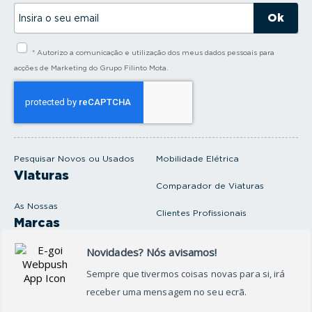
I
n
s
i
* Autorizo a comunicação e utilização dos meus dados pessoais para
r
a
acções de Marketing do Grupo Filinto Mota.
o
s
e
u
e
m
a
i
Pesquisar Novos ou Usados
Mobilidade Elétrica
l
Viaturas
Comparador de Viaturas
As Nossas
Clientes Profissionais
Marcas
Venda o seu carro
Produtos e serviços
Produtos Complementares
Oficina
Seguros Protector
Promoções e Destaques