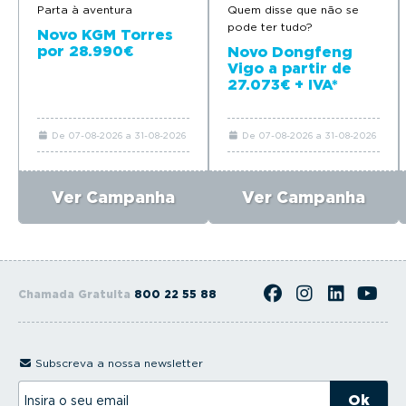
Parta à aventura
Quem disse que não se
pode ter tudo?
Novo KGM Torres
por 28.990€
Novo Dongfeng
Vigo a partir de
27.073€ + IVA*
De 07-08-2026 a 31-08-2026
De 07-08-2026 a 31-08-2026
Ver Campanha
Ver Campanha
Chamada Gratuita
800 22 55 88
Subscreva a nossa newsletter
I
n