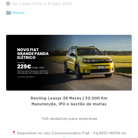
g
De 7 julho 2025 a 31 julho 2025
a
Novos
t
i
o
n
Renting Leasys 36 Meses | 30.000 Km
Manutenção, IPO e Gestão de multas
*IVA dedutível para empresas
Disponível no seu Concessionário Fiat - FILINTO MOTA no