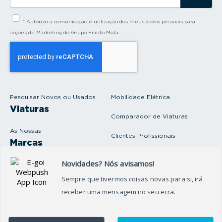
s
i
* Autorizo a comunicação e utilização dos meus dados pessoais para
r
a
acções de Marketing do Grupo Filinto Mota.
o
s
e
u
e
m
a
i
Pesquisar Novos ou Usados
Mobilidade Elétrica
l
Viaturas
Comparador de Viaturas
As Nossas
Clientes Profissionais
Marcas
Venda o seu carro
Produtos e serviços
Produtos Complementares
Oficina
Seguros Protector
Promoções e Destaques
Campanhas
First Rent A Car