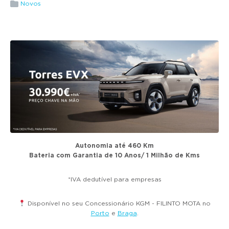
g
Novos
a
t
i
o
n
Autonomia até 460 Km
Bateria com Garantia de 10 Anos/ 1 Milhão de Kms
*IVA dedutível para empresas
Disponível no seu Concessionário KGM - FILINTO MOTA no
Porto
e
Braga
.