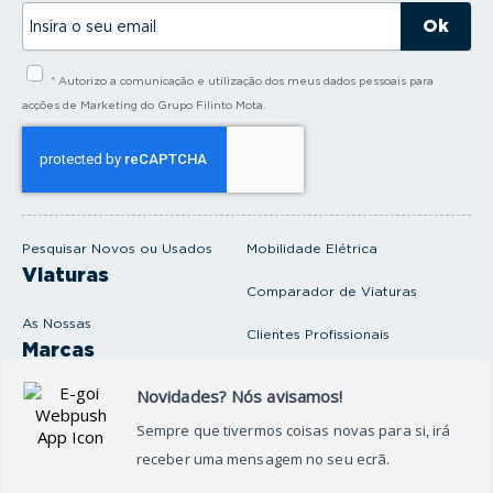
I
n
s
i
* Autorizo a comunicação e utilização dos meus dados pessoais para
r
a
acções de Marketing do Grupo Filinto Mota.
o
s
e
u
e
m
a
i
Pesquisar Novos ou Usados
Mobilidade Elétrica
l
Viaturas
Comparador de Viaturas
As Nossas
Clientes Profissionais
Marcas
Venda o seu carro
Produtos e serviços
Produtos Complementares
Oficina
Seguros Protector
Promoções e Destaques