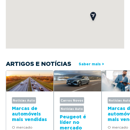
ARTIGOS E NOTÍCIAS
Saber mais >
Notícias Auto
Carros Novos
Notícias Aut
Marcas de
Marcas 
Notícias Auto
automóveis
automóv
Peugeot é
mais vendidas
mais ven
líder no
em Portugal
em Port
O mercado
mercado
O mercado