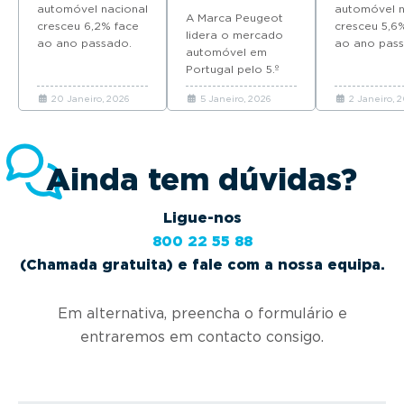
em 2025
em 2024
automóvel nacional
automóvel em
automóvel n
A Marca Peugeot
cresceu 6,2% face
Portugal com
cresceu 5,6
lidera o mercado
ao ano passado.
quatro
ao ano pass
automóvel em
Descubra quais as
modelos no
Descubra qu
Portugal pelo 5.º
marcas que mais
Top 10 de
marcas que 
ano consecutivo e
automóveis novos
vendas em
automóveis
20 Janeiro, 2026
5 Janeiro, 2026
2 Janeiro, 
coloca quatro
venderam em
2025
venderam 
modelos no Top 10
Portugal em 2025.
Portugal em
em 2025.
Ainda tem dúvidas?
Ligue-nos
800 22 55 88
(Chamada gratuita) e fale com a nossa equipa.
Em alternativa, preencha o formulário e
entraremos em contacto consigo.