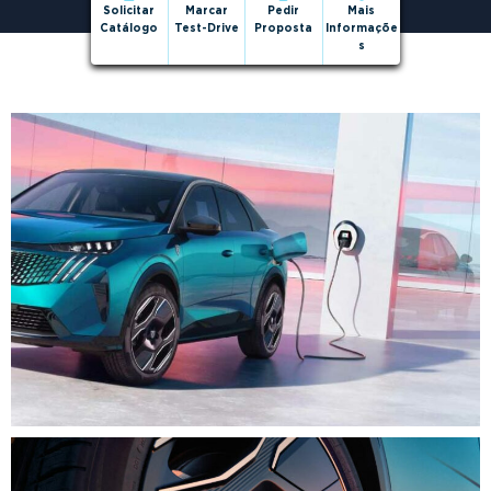
Solicitar
Marcar
Pedir
Mais
Catálogo
Test-Drive
Proposta
Informaçõe
s