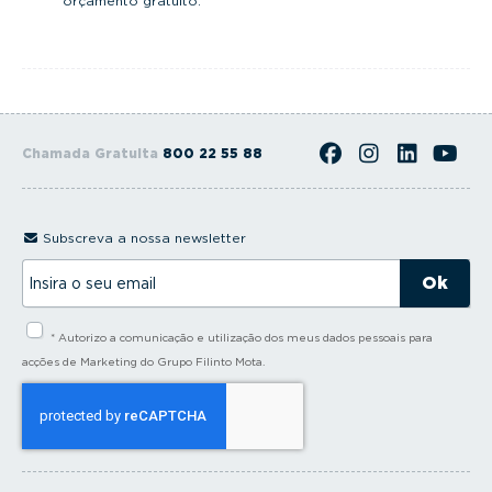
orçamento gratuito.
Chamada Gratuita
800 22 55 88
Subscreva a nossa newsletter
I
n
s
i
* Autorizo a comunicação e utilização dos meus dados pessoais para
r
a
acções de Marketing do Grupo Filinto Mota.
o
s
e
u
e
m
a