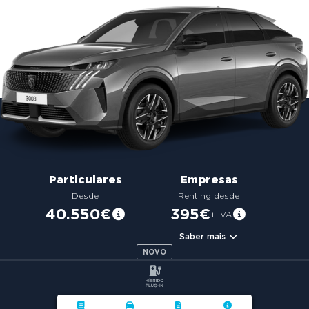
g
a
t
i
o
n
Particulares
Empresas
Desde
Renting desde
40.550€
395€
+ IVA
Saber mais
NOVO