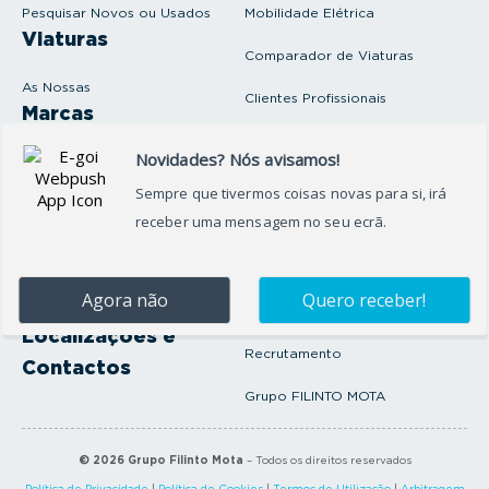
i
Pesquisar Novos ou Usados
Mobilidade Elétrica
l
Viaturas
Comparador de Viaturas
As Nossas
Clientes Profissionais
Marcas
Venda o seu carro
Produtos e serviços
Produtos Complementares
Oficina
Seguros Protector
Promoções e Destaques
Campanhas
First Rent A Car
Onde Estamos
Artigos e Notícias
Localizações e
Recrutamento
Contactos
Grupo FILINTO MOTA
©
2026
Grupo Filinto Mota
– Todos os direitos reservados
Política de Privacidade
|
Política de Cookies
|
Termos de Utilização
|
Arbitragem