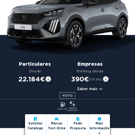
g
a
t
i
o
n
Particulares
Empresas
Desde
Renting desde
22.184€
390€
IVA inc.
Saber mais
NOVO
Solicitar
Marcar
Pedir
Mais
Catálogo
Test-Drive
Proposta
Informaçõe
s