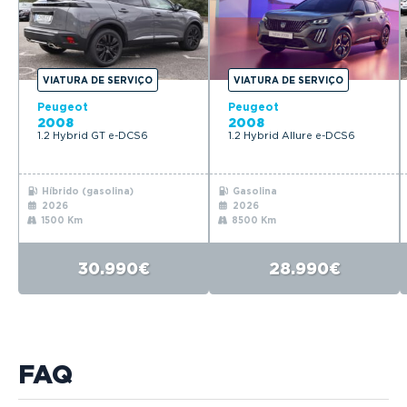
VIATURA DE SERVIÇO
VIATURA DE SERVIÇO
Peugeot
Peugeot
2008
2008
1.2 Hybrid GT e-DCS6
1.2 Hybrid Allure e-DCS6
Híbrido (gasolina)
Gasolina
2026
2026
1500 Km
8500 Km
30.990€
28.990€
FAQ