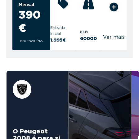
Mensal
390
€
Entrada
KMs
Inicial
Ver mais
60000
1.995€
IVA incluído
O Peugeot
2008 é para si