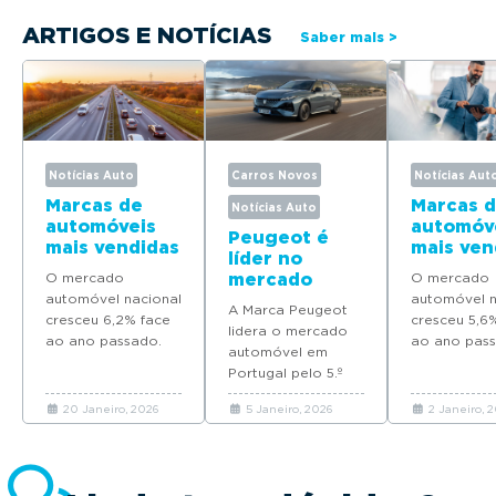
ARTIGOS E NOTÍCIAS
Saber mais >
Notícias Auto
Carros Novos
Notícias Aut
Marcas de
Marcas 
Notícias Auto
automóveis
automóv
Peugeot é
mais vendidas
mais ven
líder no
em Portugal
em Port
O mercado
mercado
O mercado
em 2025
em 2024
automóvel nacional
automóvel em
automóvel n
A Marca Peugeot
cresceu 6,2% face
Portugal com
cresceu 5,6
lidera o mercado
ao ano passado.
quatro
ao ano pass
automóvel em
Descubra quais as
modelos no
Descubra qu
Portugal pelo 5.º
marcas que mais
Top 10 de
marcas que 
ano consecutivo e
automóveis novos
vendas em
automóveis
20 Janeiro, 2026
5 Janeiro, 2026
2 Janeiro, 
coloca quatro
venderam em
2025
venderam 
modelos no Top 10
Portugal em 2025.
Portugal em
em 2025.