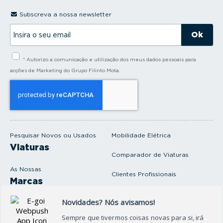
Subscreva a nossa newsletter
I
n
s
i
* Autorizo a comunicação e utilização dos meus dados pessoais para
r
a
acções de Marketing do Grupo Filinto Mota.
o
s
e
u
e
m
a
i
Pesquisar Novos ou Usados
Mobilidade Elétrica
l
Viaturas
Comparador de Viaturas
As Nossas
Clientes Profissionais
Marcas
Venda o seu carro
Produtos e serviços
Produtos Complementares
Oficina