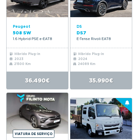
Peugeot
DS
508 SW
DS7
1.6 Hybrid PSE e-EAT8
E-Tense Rivoli EAT8
Híbrido Plug-in
Híbrido Plug-in
2023
2024
21500 Km
24089 Km
36.490€
35.990€
VIATURA DE SERVIÇO