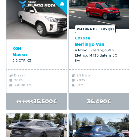
VIATURA DE SERVIÇO
Citroën
Berlingo Van
KGM
n Novo Ë-berlingo Van
Musso
Elétrico M 136 Bateria 50
2.2 DTR K3
Kw
Diesel
Elétrico
2025
2025
33000 Km
1 Km
35.500€
36.490€
36.500€