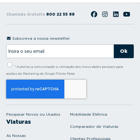
Chamada Gratuita
800 22 55 88
Subscreva a nossa newsletter
I
n
s
i
* Autorizo a comunicação e utilização dos meus dados pessoais para
r
a
acções de Marketing do Grupo Filinto Mota.
o
s
e
u
e
m
a
i
Pesquisar Novos ou Usados
Mobilidade Elétrica
l
Viaturas
Comparador de Viaturas
As Nossas
Clientes Profissionais