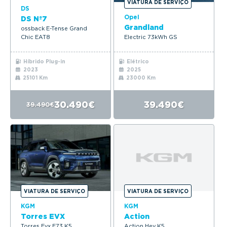
VIATURA DE SERVIÇO
DS
Opel
DS Nº7
Grandland
ossback E-Tense Grand
Chic EAT8
Electric 73kWh GS
Híbrido Plug-in
Elétrico
2023
2025
25101 Km
23000 Km
30.490€
39.490€
39.490€
VIATURA DE SERVIÇO
VIATURA DE SERVIÇO
KGM
KGM
Torres EVX
Action
Torres Evx E73 K5
Action Hev K5