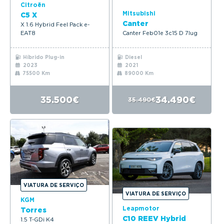
Citroën
Mitsubishi
C5 X
Canter
X 1.6 Hybrid Feel Pack e-
EAT8
Canter Feb01e 3c15 D 7lug
Híbrido Plug-in
Diesel
2023
2021
75500 Km
89000 Km
35.500€
34.490€
35.490€
VIATURA DE SERVIÇO
VIATURA DE SERVIÇO
KGM
Leapmotor
Torres
C10 REEV Hybrid
1.5 T-GDi K4