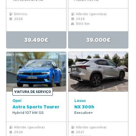
Elétrico
Híbrido (gasolina)
2026
2026
1500 Km
39.490€
39.000€
VIATURA DE SERVIÇO
Opel
Lexus
Astra Sports Tourer
NX 300h
Hybrid 107 kW GS
Executive+
Híbrido (gasolina)
Híbrido (gasolina)
2026
2021