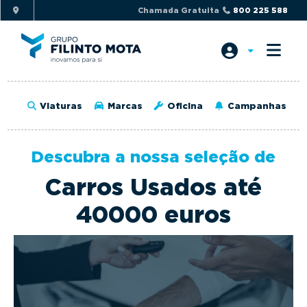
S
S
Chamada Gratuita
800 225 588
k
k
i
i
p
p
t
t
o
o
Viaturas
Marcas
Oficina
Campanhas
p
m
r
a
i
i
Descubra a nossa seleção de
m
n
Carros Usados até
a
c
r
o
40000 euros
y
n
n
t
a
e
v
n
i
t