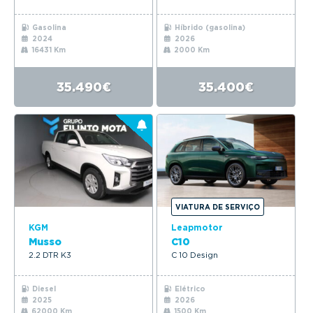
Gasolina
Híbrido (gasolina)
2024
2026
16431 Km
2000 Km
35.490€
35.400€
VIATURA DE SERVIÇO
KGM
Leapmotor
Musso
C10
2.2 DTR K3
C 10 Design
Diesel
Elétrico
2025
2026
62000 Km
1500 Km