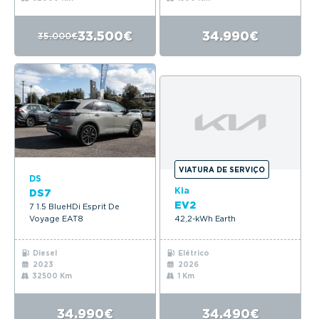
33.500€
34.990€
35.000€
VIATURA DE SERVIÇO
DS
Kia
DS7
EV2
7 1.5 BlueHDi Esprit De
Voyage EAT8
42,2-kWh Earth
Diesel
Elétrico
2023
2026
32500 Km
1 Km
34.990€
34.490€