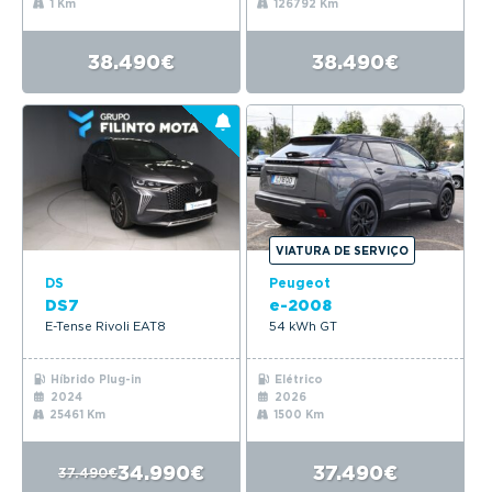
1 Km
126792 Km
38.490€
38.490€
VIATURA DE SERVIÇO
DS
Peugeot
DS7
e-2008
E-Tense Rivoli EAT8
54 kWh GT
Híbrido Plug-in
Elétrico
2024
2026
25461 Km
1500 Km
34.990€
37.490€
37.490€