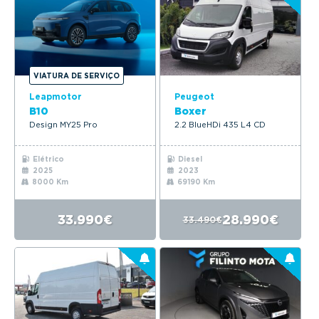
VIATURA DE SERVIÇO
Leapmotor
Peugeot
B10
Boxer
Design MY25 Pro
2.2 BlueHDi 435 L4 CD
Elétrico
Diesel
2025
2023
8000 Km
69190 Km
33.990€
28.990€
33.490€