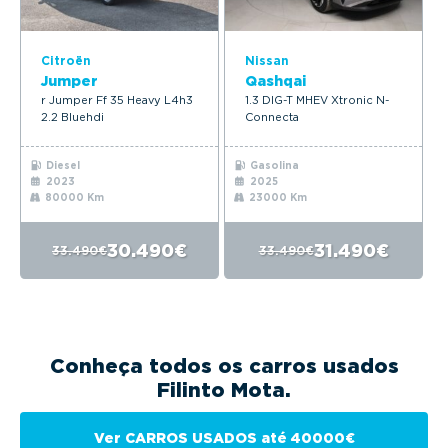
Citroën
Nissan
Jumper
Qashqai
r Jumper Ff 35 Heavy L4h3
1.3 DIG-T MHEV Xtronic N-
2.2 Bluehdi
Connecta
Diesel
Gasolina
2023
2025
80000 Km
23000 Km
30.490€
31.490€
33.490€
33.490€
Conheça todos os carros usados
Filinto Mota.
Ver CARROS USADOS até 40000€