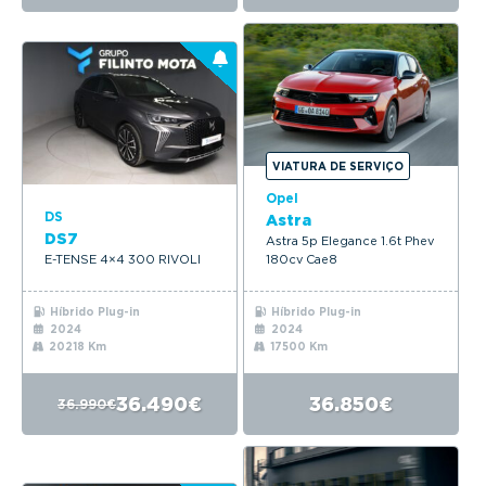
VIATURA DE SERVIÇO
Opel
DS
Astra
DS7
Astra 5p Elegance 1.6t Phev
E-TENSE 4×4 300 RIVOLI
180cv Cae8
Híbrido Plug-in
Híbrido Plug-in
2024
2024
20218 Km
17500 Km
36.490€
36.850€
36.990€