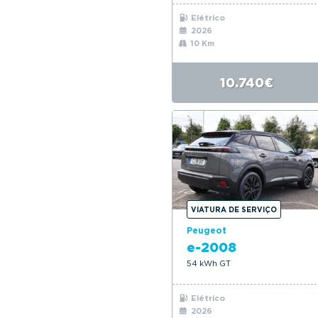
Elétrico
2026
10 Km
10.740€
VIATURA DE SERVIÇO
Peugeot
e-2008
54 kWh GT
Elétrico
2026