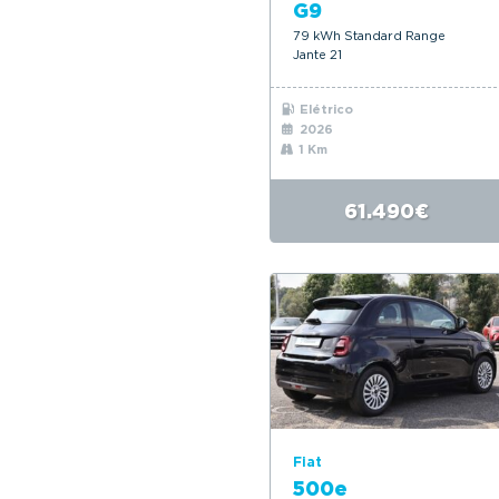
G9
79 kWh Standard Range
Jante 21
Elétrico
2026
1 Km
61.490€
Fiat
500e