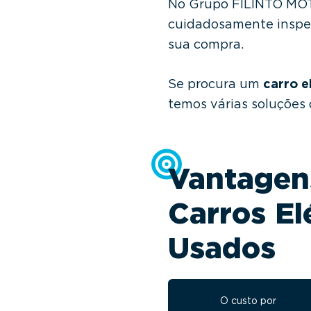
No Grupo FILINTO MOT
cuidadosamente insp
sua compra.
Se procura um
carro e
temos várias soluções 
Vantagen
Carros El
Usados
O custo por