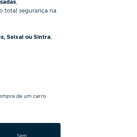
usadas
,
do total segurança na
, Seixal ou Sintra
,
compra de um carro
Sem