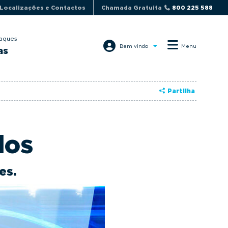
Localizações e Contactos
Chamada Gratuita
800 225 588
aques
Bem vindo
Menu
as
Partilha
dos
es.