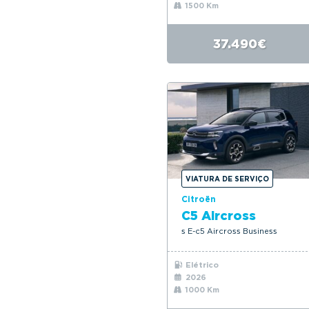
1500 Km
37.490€
VIATURA DE SERVIÇO
Citroën
C5 Aircross
s E-c5 Aircross Business
Elétrico
2026
1000 Km