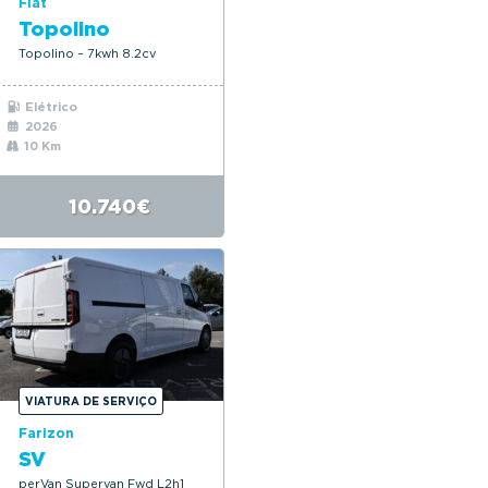
Fiat
Topolino
Topolino – 7kwh 8.2cv
Elétrico
2026
10 Km
10.740€
VIATURA DE SERVIÇO
Farizon
SV
perVan Supervan Fwd L2h1