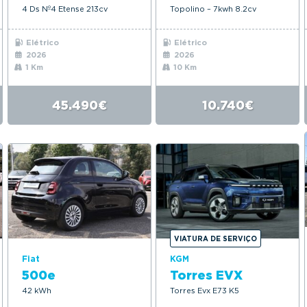
4 Ds Nº4 Etense 213cv
Topolino – 7kwh 8.2cv
Elétrico
Elétrico
2026
2026
1 Km
10 Km
45.490€
10.740€
VIATURA DE SERVIÇO
Fiat
KGM
500e
Torres EVX
42 kWh
Torres Evx E73 K5