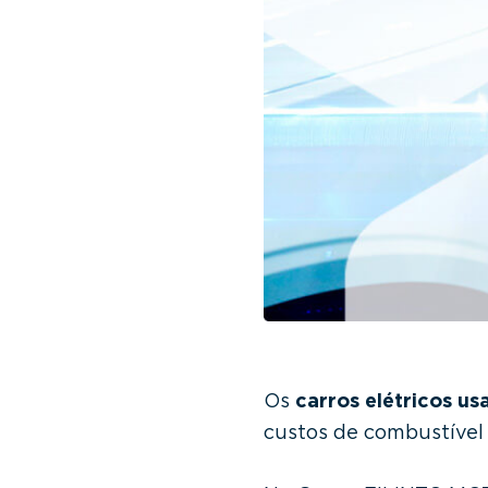
v
n
i
t
g
a
t
i
o
n
Os
carros elétricos us
custos de combustível 