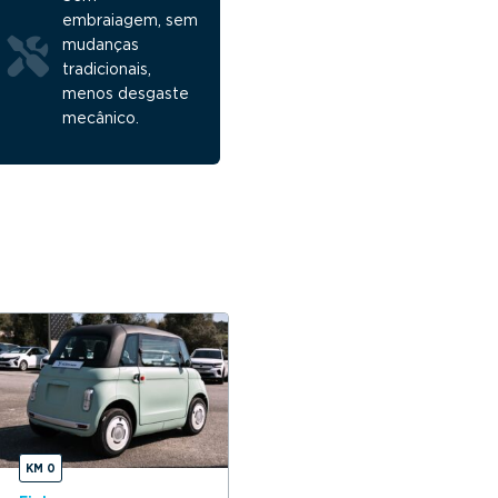
embraiagem, sem
mudanças
tradicionais,
menos desgaste
mecânico.
KM 0