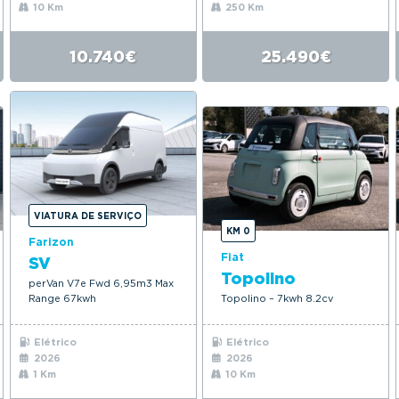
10 Km
250 Km
10.740€
25.490€
VIATURA DE SERVIÇO
KM 0
Farizon
Fiat
SV
Topolino
perVan V7e Fwd 6,95m3 Max
Range 67kwh
Topolino – 7kwh 8.2cv
Elétrico
Elétrico
2026
2026
1 Km
10 Km