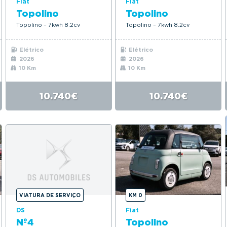
Fiat
Fiat
Topolino
Topolino
Topolino – 7kwh 8.2cv
Topolino – 7kwh 8.2cv
Elétrico
Elétrico
2026
2026
10 Km
10 Km
10.740€
10.740€
VIATURA DE SERVIÇO
KM 0
DS
Fiat
Nº4
Topolino