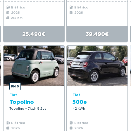
Elétrico
Elétrico
2026
2026
215 Km
25.490€
39.490€
KM 0
Fiat
Fiat
Topolino
500e
Topolino – 7kwh 8.2cv
42 kWh
Elétrico
Elétrico
2026
2026