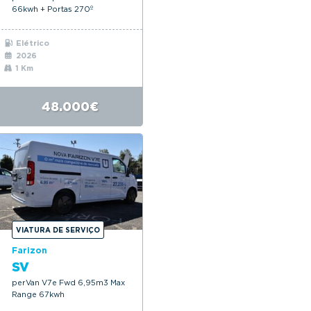
66kwh + Portas 270º
Elétrico
2026
1 Km
48.000€
VIATURA DE SERVIÇO
Farizon
SV
perVan V7e Fwd 6,95m3 Max
Range 67kwh