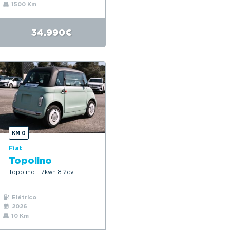
1500 Km
34.990€
KM 0
Fiat
Topolino
Topolino – 7kwh 8.2cv
Elétrico
2026
10 Km