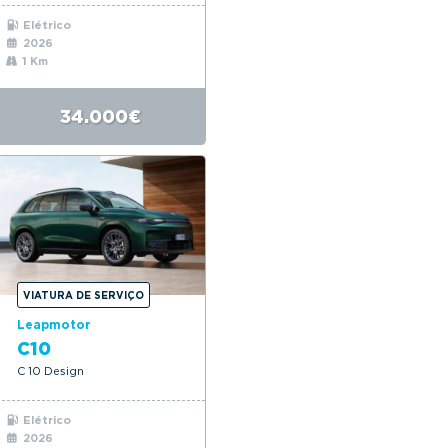
Elétrico
2026
1 Km
34.000€
VIATURA DE SERVIÇO
Leapmotor
C10
C 10 Design
Elétrico
2026