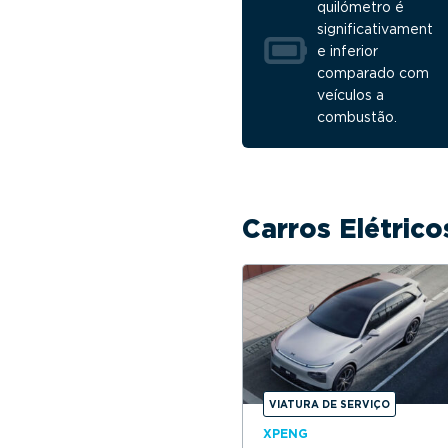
quilómetro é
significativament
e inferior
comparado com
veículos a
combustão.
Carros Elétric
VIATURA DE SERVIÇO
XPENG