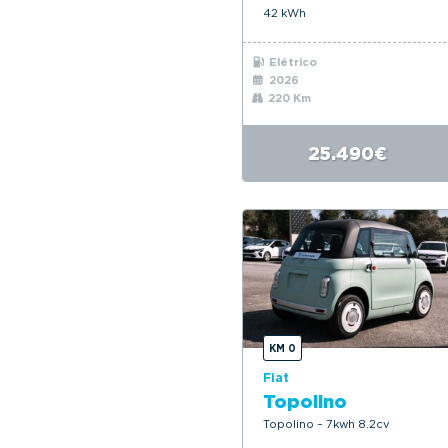
42 kWh
Elétrico
2026
220 Km
25.490€
KM 0
Fiat
Topolino
Topolino – 7kwh 8.2cv