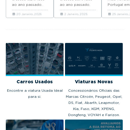
ao ano passado.
ao ano passado.
Portugal em
Descubra quais as
Descubra quais as
as marcas e
20 Janeiro, 2026
2 Janeiro, 2025
25 Janeiro,
marcas que mais
marcas que mais
modelos fav
automóveis novos
automóveis novos
dos portugu
venderam em
venderam em
Portugal em 2025.
Portugal em 2024.
Carros Usados
Viaturas Novas
Encontre a viatura Usada Ideal
Concessionários Oficiais das
para si.
Marcas Citroën, Peugeot, Opel,
DS, Fiat, Abarth, Leapmotor,
Kia, Fuso, KGM, XPENG,
Dongfeng, VOYAH e Farizon.