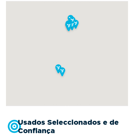
botão “Avaliar Retoma” nesta página ou através
deste
link.
Usados Seleccionados e de
Confiança