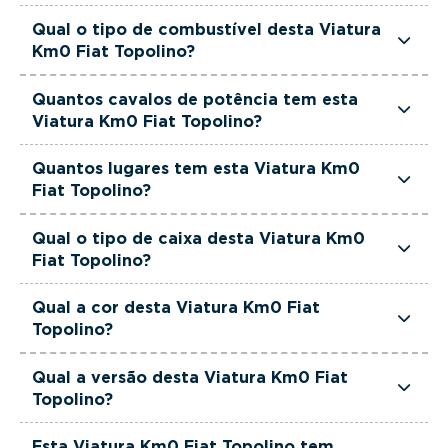
pronta a ajudá-lo a encontrar a viatura que
Esta Viatura Km0 Fiat Topolino é de 2026.
Qual o tipo de combustível desta Viatura
melhor se adapta às suas necessidades e ao seu
Km0 Fiat Topolino?
orçamento.
Esta Viatura Km0 Fiat Topolino está equipada
Quantos cavalos de potência tem esta
com uma motorização Elétrico.
Viatura Km0 Fiat Topolino?
Esta Viatura Km0 Fiat Topolino tem 8 cavalos de
Quantos lugares tem esta Viatura Km0
potência.
Fiat Topolino?
Esta Viatura Km0 Fiat Topolino tem 2 lugares.
Qual o tipo de caixa desta Viatura Km0
Fiat Topolino?
Esta Viatura Km0 Fiat Topolino está equipada
Qual a cor desta Viatura Km0 Fiat
com Caixa Automática.
Topolino?
Esta Viatura Km0 Fiat Topolino é de cor Verde.
Qual a versão desta Viatura Km0 Fiat
Topolino?
Esta viatura em concreto é um Fiat Topolino
Esta Viatura Km0 Fiat Topolino tem