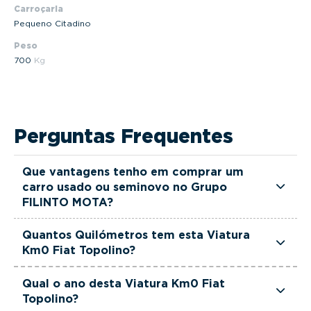
Carroçaria
Pequeno Citadino
Peso
700
Kg
Perguntas Frequentes
Que vantagens tenho em comprar um
carro usado ou seminovo no Grupo
FILINTO MOTA?
Todas as viaturas usadas e seminovas do Grupo
Quantos Quilómetros tem esta Viatura
FILINTO MOTA são rigorosamente selecionadas
Km0 Fiat Topolino?
e verificadas, têm garantia até 36 meses e
Esta Viatura Km0 Fiat Topolino tem actualmente
quilómetros reais garantidos. Além disso, dispõe
Qual o ano desta Viatura Km0 Fiat
10 km.
Topolino?
de uma equipa de gestores comerciais dedicada,