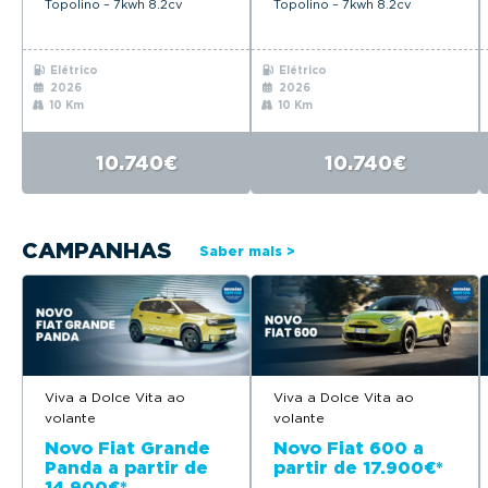
Topolino – 7kwh 8.2cv
Topolino – 7kwh 8.2cv
Elétrico
Elétrico
2026
2026
10 Km
10 Km
10.740€
10.740€
CAMPANHAS
Saber mais >
Viva a Dolce Vita ao
Viva a Dolce Vita ao
volante
volante
Novo Fiat Grande
Novo Fiat 600 a
Panda a partir de
partir de 17.900€*
14.900€*