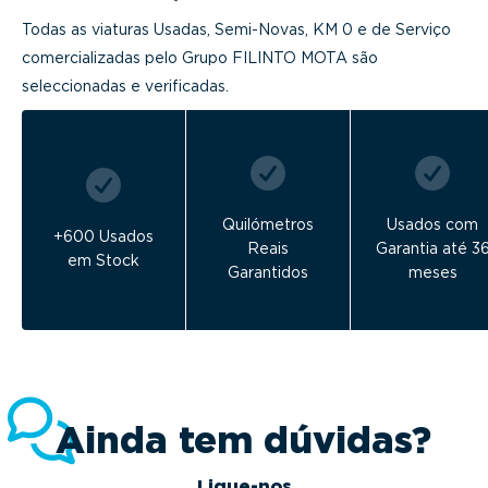
Todas as viaturas Usadas, Semi-Novas, KM 0 e de Serviço
comercializadas pelo Grupo FILINTO MOTA são
seleccionadas e verificadas.
Quilómetros
Usados com
+600 Usados
Reais
Garantia até 3
em Stock
Garantidos
meses
Ainda tem dúvidas?
Ligue-nos