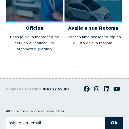
Oficina
Avalie a sua Retoma
Faça já a sua marcação de
Obtenha uma avaliação rápida
serviço ou solicite um
e justa da sua retoma.
orçamento gratuito.
Chamada Gratuita
800 22 55 88
Subscreva a nossa newsletter
I
n
s