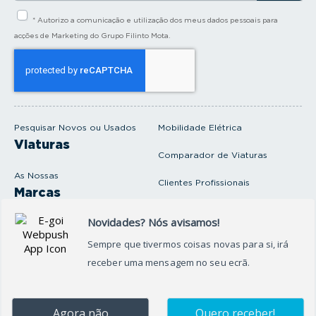
i
* Autorizo a comunicação e utilização dos meus dados pessoais para
r
a
acções de Marketing do Grupo Filinto Mota.
o
s
e
u
e
m
a
i
Pesquisar Novos ou Usados
Mobilidade Elétrica
l
Viaturas
Comparador de Viaturas
As Nossas
Clientes Profissionais
Marcas
Venda o seu carro
Produtos e serviços
Produtos Complementares
Oficina
Seguros Protector
Promoções e Destaques
Campanhas
First Rent A Car