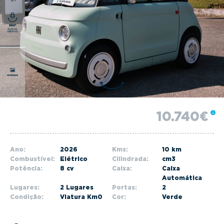
g
a
t
i
o
n
10.740€
Ano:
2026
Kms:
10 km
Combustível:
Elétrico
Cilindrada:
cm3
Potência:
8 cv
Caixa:
Caixa
Automática
Lugares:
2 Lugares
Portas:
2
Condição:
Viatura Km0
Cor:
Verde