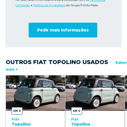
Utilização
e
Política de Privacidade
do Grupo Filinto Mota.
OUTROS FIAT TOPOLINO USADOS
Saber
mais >
KM 0
KM 0
Fiat
Fiat
Topolino
Topolino