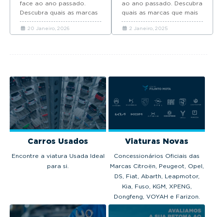
face ao ano passado.
ao ano passado. Descubra
Descubra quais as marcas
quais as marcas que mais
que mais automóveis
automóveis novos
20 Janeiro, 2026
2 Janeiro, 2025
novos venderam em
venderam em Portugal em
Portugal em 2025.
2024.
Carros Usados
Viaturas Novas
Encontre a viatura Usada Ideal
Concessionários Oficiais das
para si.
Marcas Citroën, Peugeot, Opel,
DS, Fiat, Abarth, Leapmotor,
Kia, Fuso, KGM, XPENG,
Dongfeng, VOYAH e Farizon.