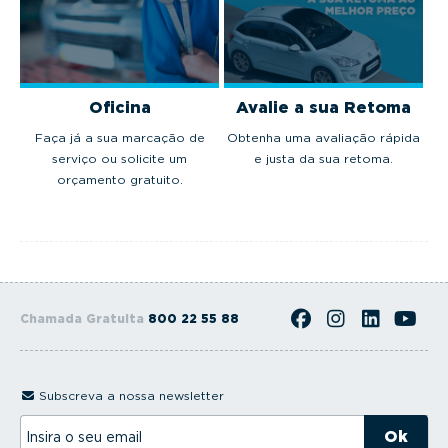
Oficina
Avalie a sua Retoma
Faça já a sua marcação de
Obtenha uma avaliação rápida
serviço ou solicite um
e justa da sua retoma.
orçamento gratuito.
Chamada Gratuita
800 22 55 88
Subscreva a nossa newsletter
I
n