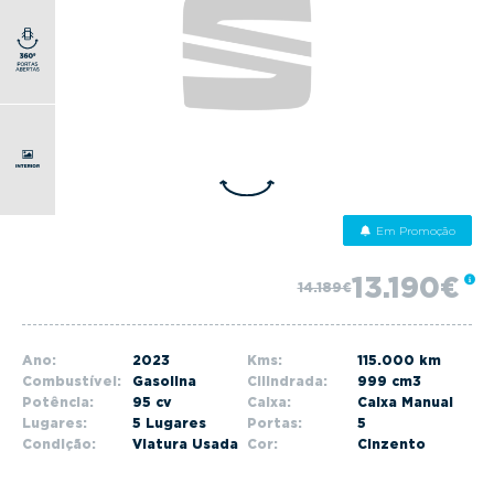
g
a
t
i
o
n
Em Promoção
13.190€
14.189€
Ano:
2023
Kms:
115.000 km
Combustível:
Gasolina
Cilindrada:
999 cm3
Potência:
95 cv
Caixa:
Caixa Manual
Lugares:
5 Lugares
Portas:
5
Condição:
Viatura Usada
Cor:
Cinzento