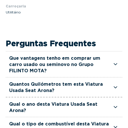
Carroçaria
Utilitário
Perguntas Frequentes
Que vantagens tenho em comprar um
carro usado ou seminovo no Grupo
FILINTO MOTA?
Todas as viaturas usadas e seminovas do Grupo
Quantos Quilómetros tem esta Viatura
FILINTO MOTA são rigorosamente selecionadas
Usada Seat Arona?
e verificadas, têm garantia até 36 meses e
Esta Viatura Usada Seat Arona tem actualmente
quilómetros reais garantidos. Além disso, dispõe
Qual o ano desta Viatura Usada Seat
115000 km.
Arona?
de uma equipa de gestores comerciais dedicada,
pronta a ajudá-lo a encontrar a viatura que
Esta Viatura Usada Seat Arona é de 2023.
Qual o tipo de combustível desta Viatura
melhor se adapta às suas necessidades e ao seu