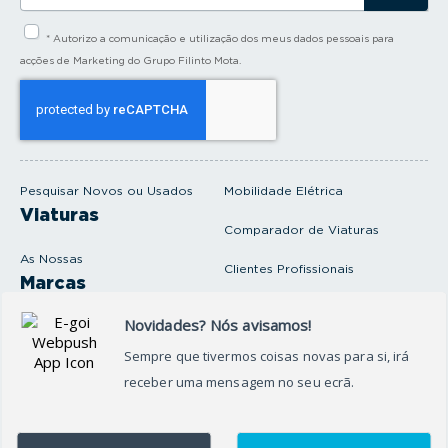
s
i
* Autorizo a comunicação e utilização dos meus dados pessoais para
r
a
acções de Marketing do Grupo Filinto Mota.
o
s
e
u
e
m
a
i
Pesquisar Novos ou Usados
Mobilidade Elétrica
l
Viaturas
Comparador de Viaturas
As Nossas
Clientes Profissionais
Marcas
Venda o seu carro
Produtos e serviços
Produtos Complementares
Oficina
Seguros Protector
Promoções e Destaques
Campanhas
First Rent A Car