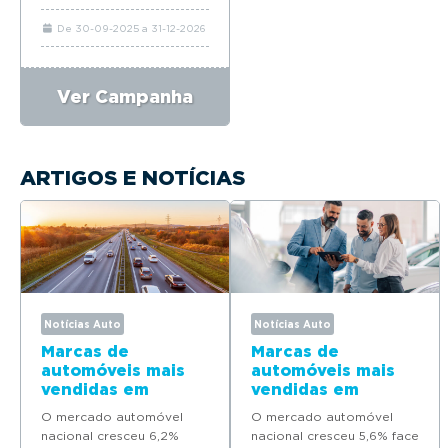
De 30-09-2025 a 31-12-2026
Ver Campanha
ARTIGOS E NOTÍCIAS
Notícias Auto
Notícias Auto
Marcas de
Marcas de
automóveis mais
automóveis mais
vendidas em
vendidas em
Portugal em 2025
Portugal em 2024
O mercado automóvel
O mercado automóvel
nacional cresceu 6,2%
nacional cresceu 5,6% face