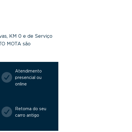
vas, KM 0 e de Serviço
NTO MOTA são
Atendimento
presencial ou
online
Retoma do seu
carro antigo