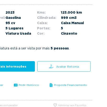
2023
Kms:
123.000 km
el:
Gasolina
Cilindrada:
999 cm3
95 cv
Caixa:
Caixa Manual
5 Lugares
Portas:
5
Viatura Usada
Cor:
Cinzento
iatura está a ser vista por mais
5 pessoas
.
ais informações
Avaliar Retoma
var
Pedir Histórico
Proposta Financiamento
 ao comparador
Adicionar aos Favoritos