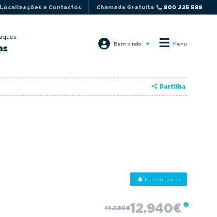
Localizações e Contactos
Chamada Gratuita
800 225 588
aques
Bem vindo
Menu
as
Partilha
Em Promoção
12.940€
14.389€