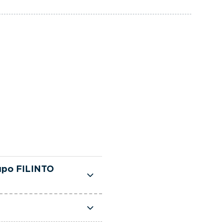
upo FILINTO
te selecionadas e
sso, dispõe de uma