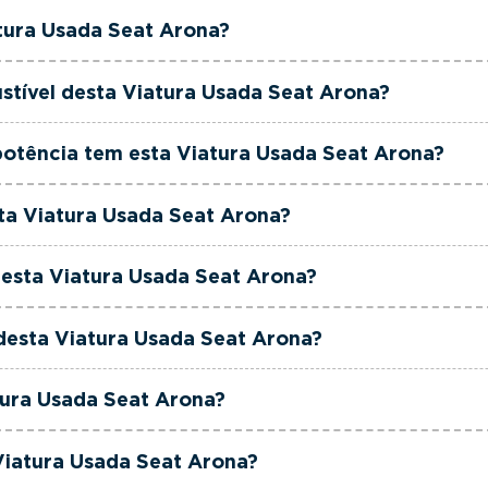
rciais dedicada, pronta a ajudá-lo a encontrar a viatur
at Arona tem actualmente 123000 km.
tura Usada Seat Arona?
 ao seu orçamento.
t Arona é de 2023.
stível desta Viatura Usada Seat Arona?
t Arona está equipada com uma motorização Gasolina.
potência tem esta Viatura Usada Seat Arona?
t Arona tem 95 cavalos de potência.
sta Viatura Usada Seat Arona?
t Arona tem 999cm3 de cilindrada.
esta Viatura Usada Seat Arona?
t Arona tem 5 lugares.
 desta Viatura Usada Seat Arona?
t Arona está equipada com Caixa Manual.
tura Usada Seat Arona?
t Arona é de cor Cinzento.
Viatura Usada Seat Arona?