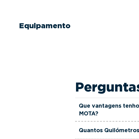
Equipamento
Pergunta
Que vantagens tenho
MOTA?
Todas as viaturas usad
Quantos Quilómetros
verificadas, têm garant