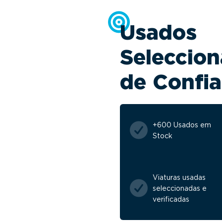
Usados
Seleccion
de Confi
+600 Usados em
Stock
Viaturas usadas
seleccionadas e
verificadas