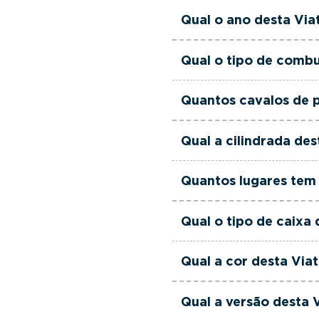
equipa de gestores come
Esta Viatura Usada Se
Qual o ano desta Via
às suas necessidades e
Esta Viatura Usada Sea
Qual o tipo de combu
Esta Viatura Usada Sea
Quantos cavalos de 
Esta Viatura Usada Sea
Qual a cilindrada de
Esta Viatura Usada Sea
Quantos lugares tem 
Esta Viatura Usada Sea
Qual o tipo de caixa
Esta Viatura Usada Sea
Qual a cor desta Via
Esta Viatura Usada Sea
Qual a versão desta 