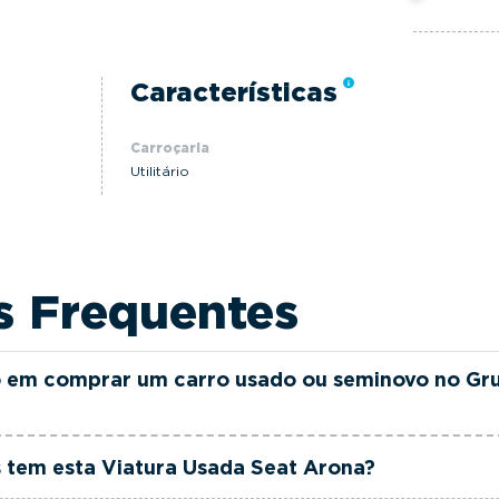
Características
Carroçaria
Utilitário
s Frequentes
 em comprar um carro usado ou seminovo no Gr
as e seminovas do Grupo FILINTO MOTA são rigorosamen
 tem esta Viatura Usada Seat Arona?
ia até 36 meses e quilómetros reais garantidos. Além di