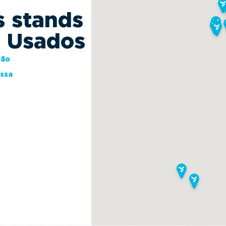
s stands
s Usados
ção
essa