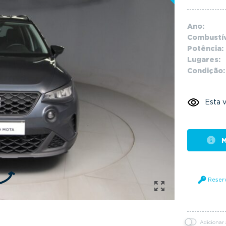
Ano:
Combustív
Potência:
Lugares:
Condição:
Esta v
M
Reser
Adicionar