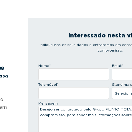
Interessado nesta v
Indique-nos os seus dados e entraremos em conta
compromisso.
Nome
*
Email
*
88
ossa
Telemóvel
*
Stand mai
 o
Mensagem
 em