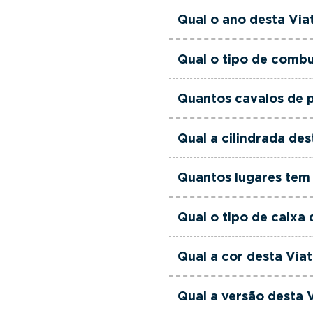
equipa de gestores come
Esta Viatura Usada Ren
Qual o ano desta Via
às suas necessidades e
Esta Viatura Usada Rena
Qual o tipo de combu
Esta Viatura Usada Ren
Quantos cavalos de p
Esta Viatura Usada Rena
Qual a cilindrada des
Esta Viatura Usada Rena
Quantos lugares tem 
Esta Viatura Usada Rena
Qual o tipo de caixa 
Esta Viatura Usada Ren
Qual a cor desta Via
Esta Viatura Usada Rena
Qual a versão desta 