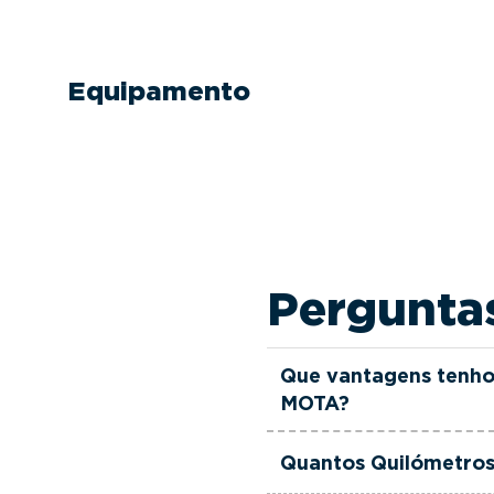
Equipamento
Pergunta
Que vantagens tenho
MOTA?
Todas as viaturas usad
Quantos Quilómetros 
verificadas, têm garant