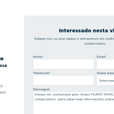
Interessado nesta v
Indique-nos os seus dados e entraremos em conta
compromisso.
Nome
*
Email
*
88
ossa
Telemóvel
*
Stand mai
 o
Mensagem
 em