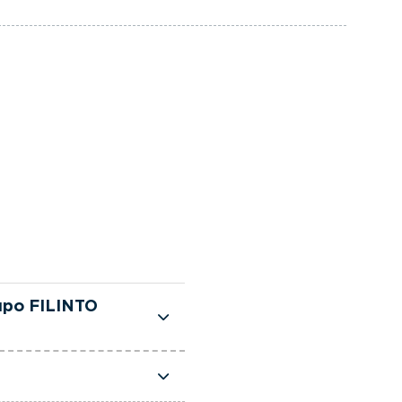
upo FILINTO
te selecionadas e
sso, dispõe de uma