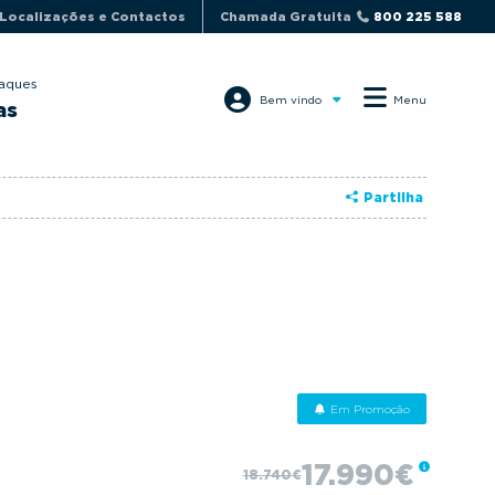
Localizações e Contactos
Chamada Gratuita
800 225 588
aques
Bem vindo
Menu
as
Partilha
Em Promoção
17.990€
18.740€