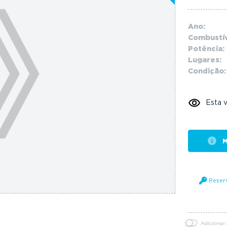
Ano:
Combustív
Potência:
Lugares:
Condição:
Esta v
M
Reser
Adicionar