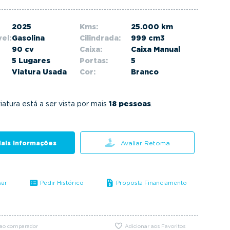
2025
Kms:
25.000 km
el:
Gasolina
Cilindrada:
999 cm3
90 cv
Caixa:
Caixa Manual
5 Lugares
Portas:
5
Viatura Usada
Cor:
Branco
iatura está a ser vista por mais
18 pessoas
.
ais informações
Avaliar Retoma
var
Pedir Histórico
Proposta Financiamento
 ao comparador
Adicionar aos Favoritos