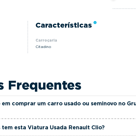
Características
Carroçaria
Citadino
s Frequentes
 em comprar um carro usado ou seminovo no Gr
as e seminovas do Grupo FILINTO MOTA são rigorosamen
tem esta Viatura Usada Renault Clio?
ia até 36 meses e quilómetros reais garantidos. Além di