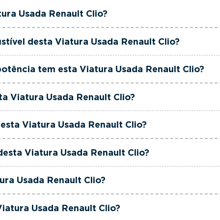
rciais dedicada, pronta a ajudá-lo a encontrar a viatur
ault Clio tem actualmente 25000 km.
tura Usada Renault Clio?
 ao seu orçamento.
ult Clio é de 2025.
stível desta Viatura Usada Renault Clio?
ault Clio está equipada com uma motorização Gasolina.
otência tem esta Viatura Usada Renault Clio?
ult Clio tem 90 cavalos de potência.
ta Viatura Usada Renault Clio?
ult Clio tem 999cm3 de cilindrada.
esta Viatura Usada Renault Clio?
ult Clio tem 5 lugares.
desta Viatura Usada Renault Clio?
ault Clio está equipada com Caixa Manual.
tura Usada Renault Clio?
ult Clio é de cor Branco.
Viatura Usada Renault Clio?