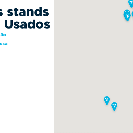
s stands
s Usados
ção
essa