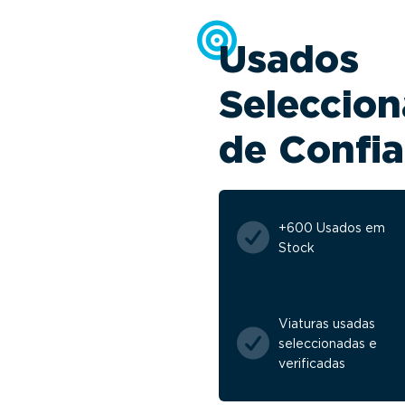
Usados
Seleccion
de Confi
+600 Usados em
Stock
Viaturas usadas
seleccionadas e
verificadas