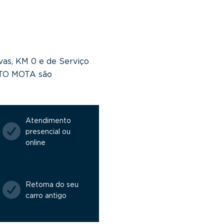
vas, KM 0 e de Serviço
NTO MOTA são
Atendimento
presencial ou
online
Retoma do seu
carro antigo