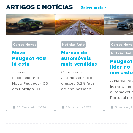
ARTIGOS E NOTÍCIAS
Saber mais >
Carros Novos
Notícias Auto
Carros Novo
Novo
Marcas de
Notícias Aut
Peugeot 408
automóveis
Peugeot
já está
mais vendidas
líder no
disponível
em Portugal
Já pode
O mercado
mercado
para
em 2025
encomendar o
automóvel nacional
automóv
encomenda
A Marca Pe
Novo Peugeot 408
cresceu 6,2% face
Portuga
em Portugal
lidera o me
em Portugal. O
ao ano passado.
quatro
automóvel 
modelo deverá
Descubra quais as
modelos
Portugal pel
chegar em Maio
marcas que mais
Top 10 d
ano consecu
com preços a
automóveis novos
vendas 
23 Fevereiro, 2026
20 Janeiro, 2026
5 Janeiro, 
coloca quat
partir de 37.065
venderam em
2025
modelos no 
euros.
Portugal em 2025.
em 2025.