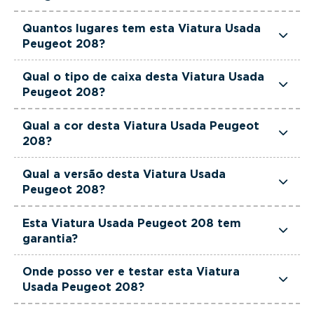
Esta Viatura Usada Peugeot 208 tem 1199cm3 de
Quantos lugares tem esta Viatura Usada
cilindrada.
Peugeot 208?
Esta Viatura Usada Peugeot 208 tem 5 lugares.
Qual o tipo de caixa desta Viatura Usada
Peugeot 208?
Esta Viatura Usada Peugeot 208 está equipada
Qual a cor desta Viatura Usada Peugeot
com Caixa Manual.
208?
Esta Viatura Usada Peugeot 208 é de cor
Qual a versão desta Viatura Usada
Cinzento.
Peugeot 208?
Esta viatura em concreto é um Peugeot 208 1.2
Esta Viatura Usada Peugeot 208 tem
PureTech Allure.
garantia?
Sim. Todas as viaturas usadas, seminovas e de
Onde posso ver e testar esta Viatura
serviço incluem garantia até 36 meses,
Usada Peugeot 208?
proporcionando maior segurança na compra.
Pode conhecer e testar esta viatura nos stands