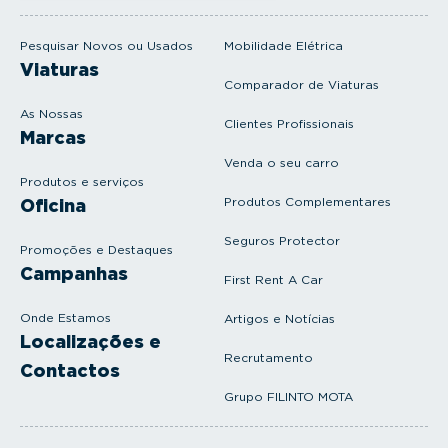
m
a
i
Pesquisar Novos ou Usados
Mobilidade Elétrica
l
Viaturas
Comparador de Viaturas
As Nossas
Clientes Profissionais
Marcas
Venda o seu carro
Produtos e serviços
Produtos Complementares
Oficina
Seguros Protector
Promoções e Destaques
Campanhas
First Rent A Car
Onde Estamos
Artigos e Notícias
Localizações e
Recrutamento
Contactos
Grupo FILINTO MOTA