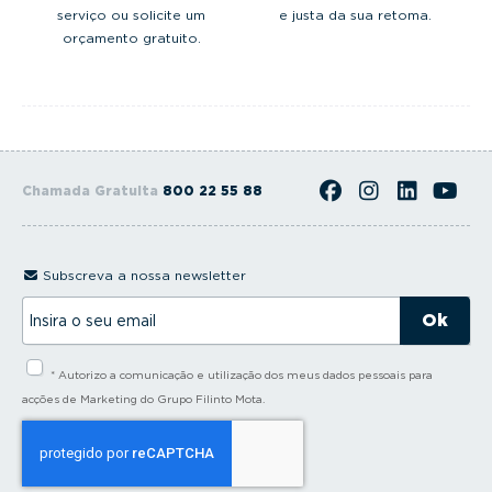
serviço ou solicite um
e justa da sua retoma.
orçamento gratuito.
Chamada Gratuita
800 22 55 88
Subscreva a nossa newsletter
I
n
s
i
* Autorizo a comunicação e utilização dos meus dados pessoais para
r
a
acções de Marketing do Grupo Filinto Mota.
o
s
e
u
e