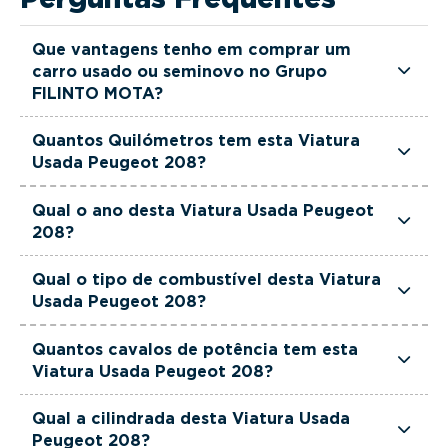
Que vantagens tenho em comprar um
carro usado ou seminovo no Grupo
FILINTO MOTA?
Todas as viaturas usadas e seminovas do Grupo
Quantos Quilómetros tem esta Viatura
FILINTO MOTA são rigorosamente selecionadas
Usada Peugeot 208?
e verificadas, têm garantia até 36 meses e
Esta Viatura Usada Peugeot 208 tem
quilómetros reais garantidos. Além disso, dispõe
Qual o ano desta Viatura Usada Peugeot
actualmente 20045 km.
208?
de uma equipa de gestores comerciais dedicada,
pronta a ajudá-lo a encontrar a viatura que
Esta Viatura Usada Peugeot 208 é de 2025.
Qual o tipo de combustível desta Viatura
melhor se adapta às suas necessidades e ao seu
Usada Peugeot 208?
orçamento.
Esta Viatura Usada Peugeot 208 está equipada
Quantos cavalos de potência tem esta
com uma motorização Gasolina.
Viatura Usada Peugeot 208?
Esta Viatura Usada Peugeot 208 tem 102 cavalos
Qual a cilindrada desta Viatura Usada
de potência.
Peugeot 208?