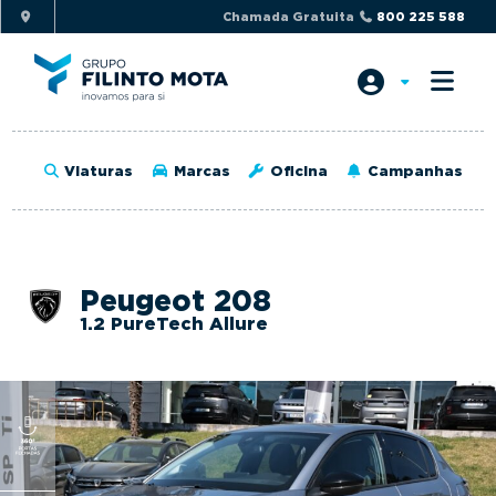
S
S
Chamada Gratuita
800 225 588
k
k
i
i
p
p
t
t
o
o
Viaturas
Marcas
Oficina
Campanhas
p
m
r
a
i
i
m
n
Peugeot 208
a
c
1.2 PureTech Allure
r
o
y
n
n
t
a
e
v
n
i
t