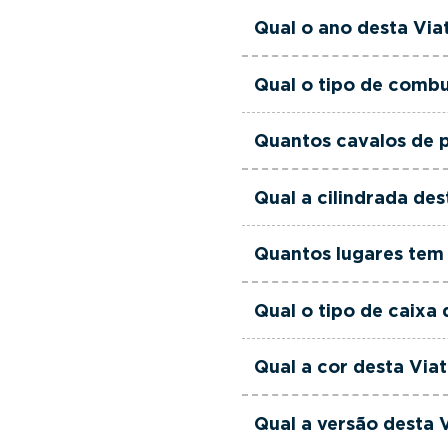
equipa de gestores come
Esta Viatura Usada Fia
Qual o ano desta Via
às suas necessidades e
Esta Viatura Usada Fia
Qual o tipo de combu
Esta Viatura Usada Fia
Quantos cavalos de p
Esta Viatura Usada Fiat
Qual a cilindrada de
Esta Viatura Usada Fia
Quantos lugares tem 
Esta Viatura Usada Fiat
Qual o tipo de caixa
Esta Viatura Usada Fia
Qual a cor desta Via
Esta Viatura Usada Fia
Qual a versão desta 