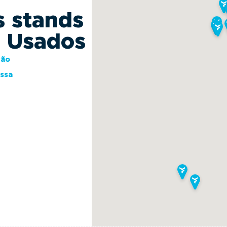
s stands
s Usados
ção
essa