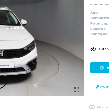
Ano:
Combustív
Potência:
Lugares:
Condição:
Esta v
M
Reser
Adicionar