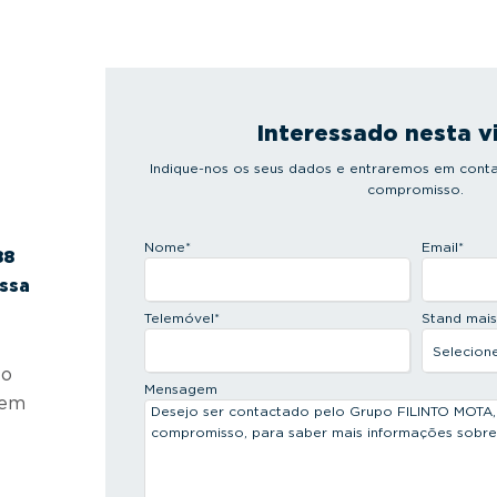
Interessado nesta v
Indique-nos os seus dados e entraremos em conta
compromisso.
Nome
*
Email
*
88
ossa
Telemóvel
*
Stand mai
 o
Mensagem
 em