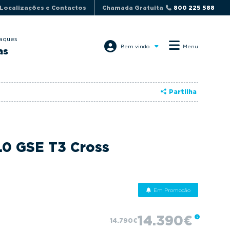
Localizações e Contactos
Chamada Gratuita
800 225 588
aques
Bem vindo
Menu
as
Partilha
1.0 GSE T3 Cross
Em Promoção
14.390€
14.790€