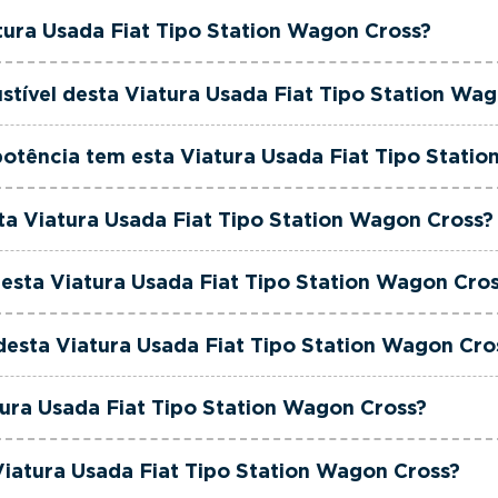
rciais dedicada, pronta a ajudá-lo a encontrar a viatur
t Tipo Station Wagon Cross tem actualmente 71000 km.
tura Usada Fiat Tipo Station Wagon Cross?
 ao seu orçamento.
t Tipo Station Wagon Cross é de 2023.
stível desta Viatura Usada Fiat Tipo Station Wa
t Tipo Station Wagon Cross está equipada com uma moto
otência tem esta Viatura Usada Fiat Tipo Stati
 Tipo Station Wagon Cross tem 101 cavalos de potência.
sta Viatura Usada Fiat Tipo Station Wagon Cross?
t Tipo Station Wagon Cross tem 999cm3 de cilindrada.
esta Viatura Usada Fiat Tipo Station Wagon Cro
 Tipo Station Wagon Cross tem 5 lugares.
 desta Viatura Usada Fiat Tipo Station Wagon Cro
t Tipo Station Wagon Cross está equipada com Caixa Man
tura Usada Fiat Tipo Station Wagon Cross?
t Tipo Station Wagon Cross é de cor Branco.
Viatura Usada Fiat Tipo Station Wagon Cross?