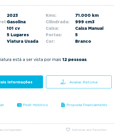
2023
Kms:
71.000 km
el:
Gasolina
Cilindrada:
999 cm3
101 cv
Caixa:
Caixa Manual
5 Lugares
Portas:
5
Viatura Usada
Cor:
Branco
iatura está a ser vista por mais
12 pessoas
.
ais informações
Avaliar Retoma
var
Pedir Histórico
Proposta Financiamento
 ao comparador
Adicionar aos Favoritos