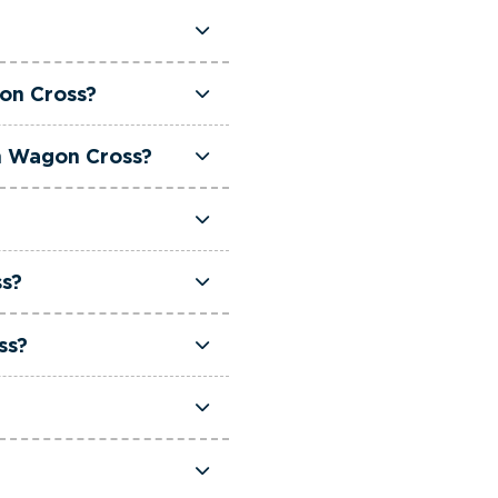
a que melhor se adapta
gon Cross?
rização Gasolina.
on Wagon Cross?
ss?
ss?
ual.