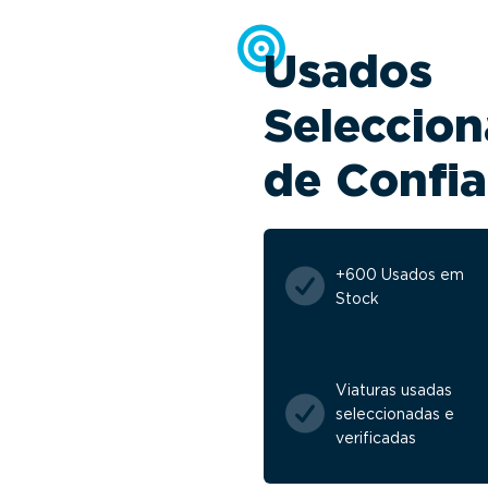
Usados
Seleccion
de Confi
+600 Usados em
Stock
Viaturas usadas
seleccionadas e
verificadas