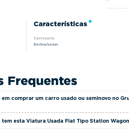
Características
Carroçaria
Berlina/sedan
s Frequentes
 em comprar um carro usado ou seminovo no Gr
as e seminovas do Grupo FILINTO MOTA são rigorosamen
tem esta Viatura Usada Fiat Tipo Station Wagon
ia até 36 meses e quilómetros reais garantidos. Além di