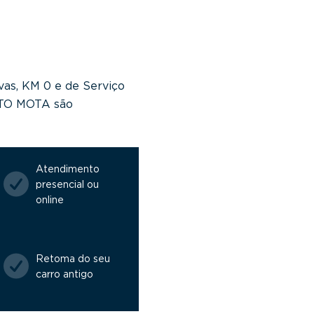
vas, KM 0 e de Serviço
NTO MOTA são
Atendimento
presencial ou
online
Retoma do seu
carro antigo