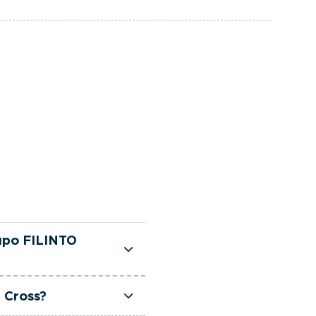
upo FILINTO
te selecionadas e
 Cross?
sso, dispõe de uma