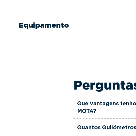
Equipamento
Pergunta
Que vantagens tenho
MOTA?
Todas as viaturas usad
Quantos Quilómetros 
verificadas, têm garant