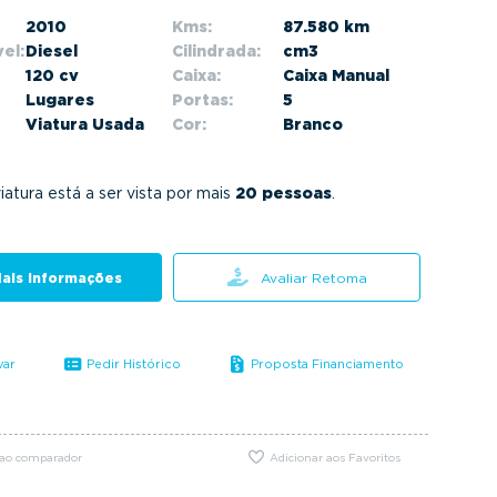
2010
Kms:
87.580 km
el:
Diesel
Cilindrada:
cm3
120 cv
Caixa:
Caixa Manual
Lugares
Portas:
5
Viatura Usada
Cor:
Branco
iatura está a ser vista por mais
20 pessoas
.
ais informações
Avaliar Retoma
var
Pedir Histórico
Proposta Financiamento
 ao comparador
Adicionar aos Favoritos