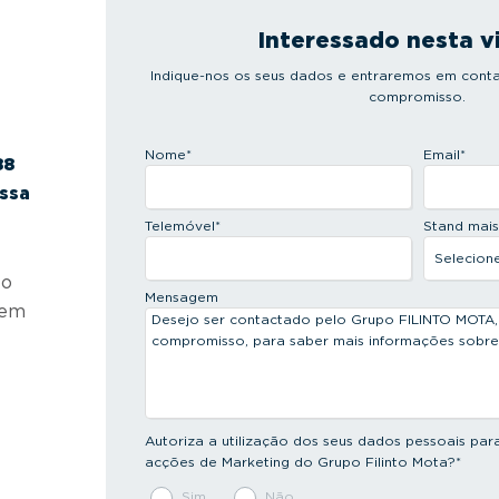
Interessado nesta v
Indique-nos os seus dados e entraremos em conta
compromisso.
Nome
*
Email
*
88
ossa
Telemóvel
*
Stand mai
 o
Mensagem
 em
Autoriza a utilização dos seus dados pessoais par
acções de Marketing do Grupo Filinto Mota?
*
Sim
Não