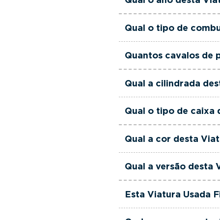
às suas necessidades e
Esta Viatura Usada Fiat
Qual o tipo de combu
Esta Viatura Usada Fia
Quantos cavalos de p
Esta Viatura Usada Fiat
Qual a cilindrada de
Esta Viatura Usada Fiat
Qual o tipo de caixa
Esta Viatura Usada Fia
Qual a cor desta Via
Esta Viatura Usada Fiat
Qual a versão desta 
Esta viatura em concret
Esta Viatura Usada F
Sim. Todas as viaturas 