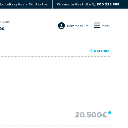
Localizações e Contactos
Chamada Gratuita
800 225 588
aques
Bem vindo
Menu
as
Partilha
20.500€