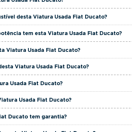
 ao seu orçamento.
 Ducato é de 2010.
stível desta Viatura Usada Fiat Ducato?
t Ducato está equipada com uma motorização Diesel.
otência tem esta Viatura Usada Fiat Ducato?
 Ducato tem 120 cavalos de potência.
sta Viatura Usada Fiat Ducato?
 Ducato tem cm3 de cilindrada.
 desta Viatura Usada Fiat Ducato?
t Ducato está equipada com Caixa Manual.
tura Usada Fiat Ducato?
 Ducato é de cor Branco.
Viatura Usada Fiat Ducato?
o é um Fiat Ducato Maxi 35 2.3 M-Jet L CD.
iat Ducato tem garantia?
usadas, seminovas e de serviço incluem garantia até 36