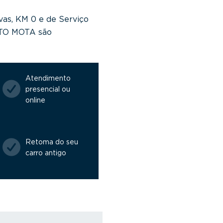
vas, KM 0 e de Serviço
NTO MOTA são
Atendimento
presencial ou
online
Retoma do seu
carro antigo