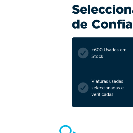
Seleccion
de Confi
+600 Usados em
Stock
Viaturas usadas
seleccionadas e
verificadas