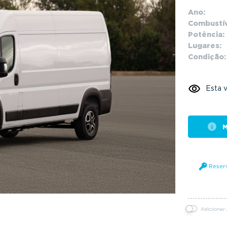
Ano:
Combustív
Potência:
Lugares:
Condição:
Esta v
M
Reser
Adicionar