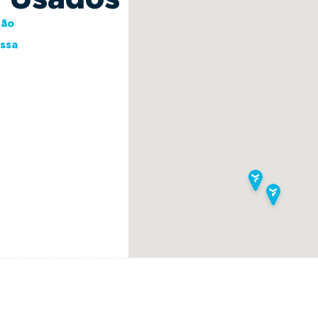
ção
essa