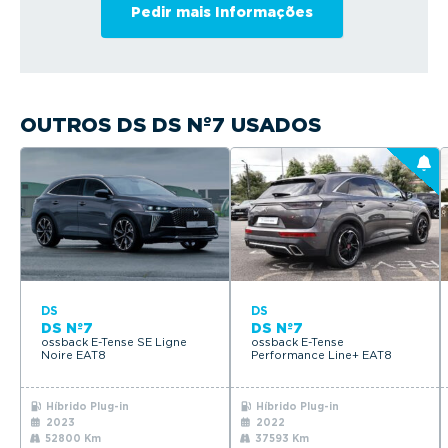
OUTROS DS DS Nº7 USADOS
DS
DS
DS Nº7
DS Nº7
ossback E-Tense SE Ligne
ossback E-Tense
Noire EAT8
Performance Line+ EAT8
Híbrido Plug-in
Híbrido Plug-in
2023
2022
52800 Km
37593 Km