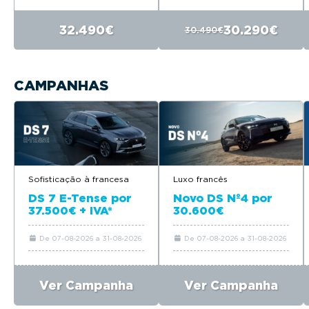
32.490€
30.290€
30.490€
CAMPANHAS
Sofisticação à francesa
Luxo francês
DS 7 E-Tense por
Novo DS Nº4 por
37.500€ + IVA*
30.600€
De 07-08-2026 a 31-08-2026
De 07-08-2026 a 31-08-2026
Ver Campanha
Ver Campanha