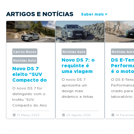
ARTIGOS E NOTÍCIAS
Saber mais >
Carros Novos
Notícias Auto
Notícias Aut
Novo DS 7: o
DS E-Te
Notícias Auto
requinte é
Perform
Novo DS 7
uma viagem
é o moto
eleito “SUV
futuro
Compacto do
O novo DS 7
O DS E-Tens
Ano 2023”
apresenta um
Performance
O novo DS 7 foi
design mais
criado para
distinguido com o
dinâmico e linhas
laboratório
troféu “SUV
mais refinadas,
desenvolvi
Compacto do Ano
respeitando a
do futuro ve
2023” em Portugal
personalidade e
da Gama da
21 Março, 2023
29 Agosto, 2022
14 Fevereir
na iniciativa “Troféu
elegância da gama
Automobiles
Volante de Cristal”.
atual.