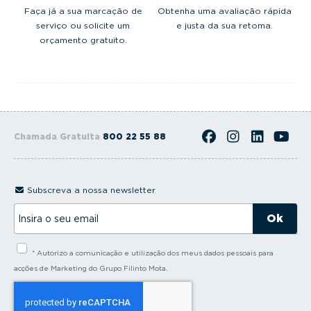
Faça já a sua marcação de
Obtenha uma avaliação rápida
serviço ou solicite um
e justa da sua retoma.
orçamento gratuito.
Chamada Gratuita
800 22 55 88
Subscreva a nossa newsletter
I
n
s
i
* Autorizo a comunicação e utilização dos meus dados pessoais para
r
a
acções de Marketing do Grupo Filinto Mota.
o
s
e
u