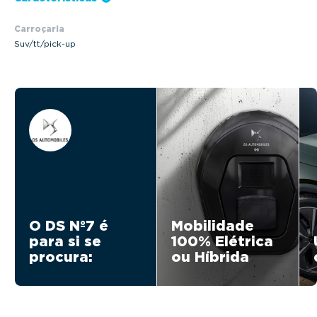
Carroçaria
Suv/tt/pick-up
O DS Nº7 é
Mobilidade
para si se
100% Elétrica
procura:
ou Híbrida