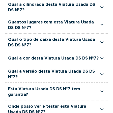
Esta Viatura Usada DS DS Nº7 tem 300 cavalos
Qual a cilindrada desta Viatura Usada DS
de potência.
DS Nº7?
Esta Viatura Usada DS DS Nº7 tem 1598cm3 de
Quantos lugares tem esta Viatura Usada
cilindrada.
DS DS Nº7?
Esta Viatura Usada DS DS Nº7 tem 5 lugares.
Qual o tipo de caixa desta Viatura Usada
DS DS Nº7?
Esta Viatura Usada DS DS Nº7 está equipada
Qual a cor desta Viatura Usada DS DS Nº7?
com Caixa Automática.
Esta Viatura Usada DS DS Nº7 é de cor Outra.
Qual a versão desta Viatura Usada DS DS
Nº7?
Esta viatura em concreto é um Ds DS7
Esta Viatura Usada DS DS Nº7 tem
Crossback E-Tense Grand Chic EAT8.
garantia?
Sim. Todas as viaturas usadas, seminovas e de
Onde posso ver e testar esta Viatura
serviço incluem garantia até 36 meses,
Usada DS DS Nº7?