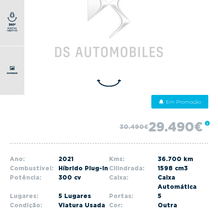
g
a
t
i
o
n
Em Promoção
29.490€
30.490€
Ano:
2021
Kms:
36.700 km
Combustível:
Híbrido Plug-in
Cilindrada:
1598 cm3
Potência:
300 cv
Caixa:
Caixa
Automática
Lugares:
5 Lugares
Portas:
5
Condição:
Viatura Usada
Cor:
Outra