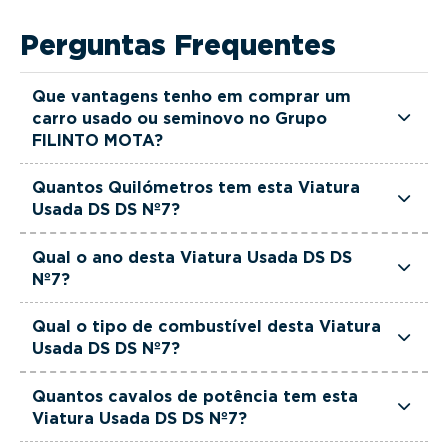
Perguntas Frequentes
Que vantagens tenho em comprar um
carro usado ou seminovo no Grupo
FILINTO MOTA?
Todas as viaturas usadas e seminovas do Grupo
Quantos Quilómetros tem esta Viatura
FILINTO MOTA são rigorosamente selecionadas
Usada DS DS Nº7?
e verificadas, têm garantia até 36 meses e
Esta Viatura Usada DS DS Nº7 tem actualmente
quilómetros reais garantidos. Além disso, dispõe
Qual o ano desta Viatura Usada DS DS
36700 km.
Nº7?
de uma equipa de gestores comerciais dedicada,
pronta a ajudá-lo a encontrar a viatura que
Esta Viatura Usada DS DS Nº7 é de 2021.
Qual o tipo de combustível desta Viatura
melhor se adapta às suas necessidades e ao seu
Usada DS DS Nº7?
orçamento.
Esta Viatura Usada DS DS Nº7 está equipada
Quantos cavalos de potência tem esta
com uma motorização Híbrido Plug-in.
Viatura Usada DS DS Nº7?