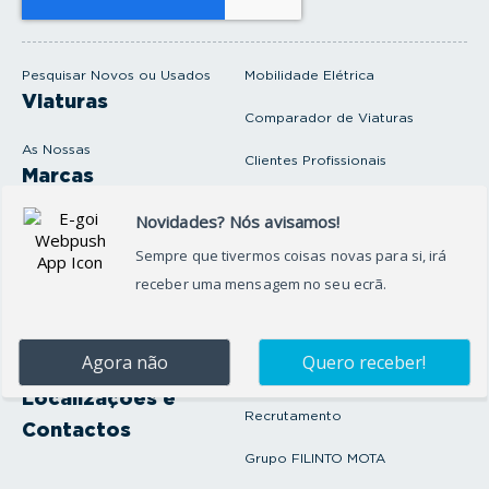
e
m
a
i
Pesquisar Novos ou Usados
Mobilidade Elétrica
l
Viaturas
Comparador de Viaturas
As Nossas
Clientes Profissionais
Marcas
Venda o seu carro
Produtos e serviços
Produtos Complementares
Oficina
Seguros Protector
Promoções e Destaques
Campanhas
First Rent A Car
Onde Estamos
Artigos e Notícias
Localizações e
Recrutamento
Contactos
Grupo FILINTO MOTA