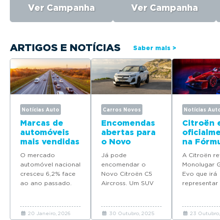
Ver Campanha
Ver Campanha
ARTIGOS E NOTÍCIAS
Saber mais >
Notícias Auto
Carros Novos
Notícias Aut
Marcas de
Encomendas
Citroën 
automóveis
abertas para
oficialm
mais vendidas
o Novo
na Fórmu
em Portugal
Citroën C5
com o
O mercado
Já pode
A Citroën re
em 2025
Aircross
Monolug
automóvel nacional
encomendar o
Monolugar 
GEN3 Ev
cresceu 6,2% face
Novo Citroën C5
Evo que irá
ao ano passado.
Aircross. Um SUV
representar
Descubra quais as
renovado que alia
marca franc
marcas que mais
design imponente,
Campeonat
automóveis novos
conforto
Mundo FIA 
20 Janeiro, 2026
30 Outubro, 2025
23 Outubro,