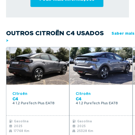
OUTROS CITROËN C4 USADOS
Saber mais
>
Citroën
Citroën
C4
C4
4 1.2 PureTech Plus EAT8
4 1.2 PureTech Plus EAT8
Gasolina
Gasolina
2025
2025
17768 Km
25328 Km