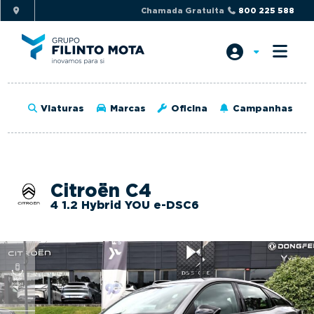
S
S
Chamada Gratuita
800 225 588
k
k
i
i
p
p
t
t
o
o
Viaturas
Marcas
Oficina
Campanhas
p
m
r
a
i
i
m
n
Citroën C4
a
c
4 1.2 Hybrid YOU e-DSC6
r
o
y
n
n
t
a
e
v
n
i
t