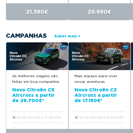
21.390€
20.990€
CAMPANHAS
Saber mais >
As melhores viagens são
Mais espaço para viver
feitas em boa companhia
novas aventuras
Novo Citroën C5
Novo Citroën C3
Aircross a partir
Aircross a partir
de 29.700€*
de 17.150€*
De 06-08-2026 a 31-08-2026
De 06-08-2026 a 31-08-2026