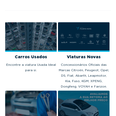
venderam em
excecional,
Fórmula E.
Portugal em 2025.
tecnologia
avançada e
motorização
térmica, híbrida...
Carros Usados
Viaturas Novas
Encontre a viatura Usada Ideal
Concessionários Oficiais das
para si.
Marcas Citroën, Peugeot, Opel,
DS, Fiat, Abarth, Leapmotor,
Kia, Fuso, KGM, XPENG,
Dongfeng, VOYAH e Farizon.