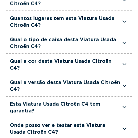
de potência.
Citroën C4?
Esta Viatura Usada Citroën C4 tem 1199cm3 de
Quantos lugares tem esta Viatura Usada
cilindrada.
Citroën C4?
Esta Viatura Usada Citroën C4 tem 5 lugares.
Qual o tipo de caixa desta Viatura Usada
Citroën C4?
Esta Viatura Usada Citroën C4 está equipada
Qual a cor desta Viatura Usada Citroën
com Caixa Automática.
C4?
Esta Viatura Usada Citroën C4 é de cor Cinzento.
Qual a versão desta Viatura Usada Citroën
C4?
Esta viatura em concreto é um Citroën C4 1.2
Esta Viatura Usada Citroën C4 tem
Hybrid YOU e-DSC6.
garantia?
Sim. Todas as viaturas usadas, seminovas e de
Onde posso ver e testar esta Viatura
serviço incluem garantia até 36 meses,
Usada Citroën C4?
proporcionando maior segurança na compra.