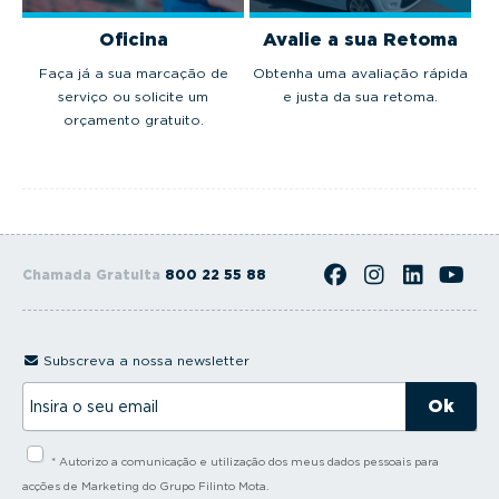
Oficina
Avalie a sua Retoma
Faça já a sua marcação de
Obtenha uma avaliação rápida
serviço ou solicite um
e justa da sua retoma.
orçamento gratuito.
Chamada Gratuita
800 22 55 88
Subscreva a nossa newsletter
I
n
s
i
* Autorizo a comunicação e utilização dos meus dados pessoais para
r
a
acções de Marketing do Grupo Filinto Mota.
o