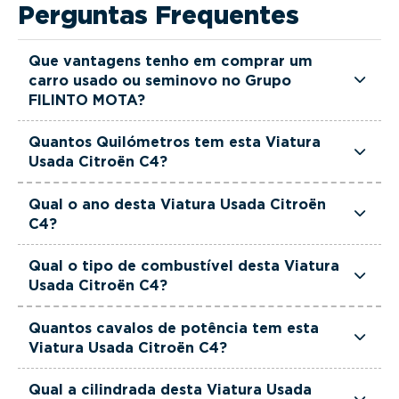
Perguntas Frequentes
Que vantagens tenho em comprar um
carro usado ou seminovo no Grupo
FILINTO MOTA?
Todas as viaturas usadas e seminovas do Grupo
Quantos Quilómetros tem esta Viatura
FILINTO MOTA são rigorosamente selecionadas
Usada Citroën C4?
e verificadas, têm garantia até 36 meses e
Esta Viatura Usada Citroën C4 tem actualmente
quilómetros reais garantidos. Além disso, dispõe
Qual o ano desta Viatura Usada Citroën
25732 km.
C4?
de uma equipa de gestores comerciais dedicada,
pronta a ajudá-lo a encontrar a viatura que
Esta Viatura Usada Citroën C4 é de 2025.
Qual o tipo de combustível desta Viatura
melhor se adapta às suas necessidades e ao seu
Usada Citroën C4?
orçamento.
Esta Viatura Usada Citroën C4 está equipada
Quantos cavalos de potência tem esta
com uma motorização Gasolina.
Viatura Usada Citroën C4?
Esta Viatura Usada Citroën C4 tem 145 cavalos
Qual a cilindrada desta Viatura Usada