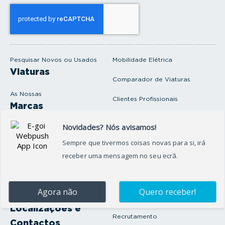
s
e
u
e
m
a
i
Pesquisar Novos ou Usados
Mobilidade Elétrica
l
Viaturas
Comparador de Viaturas
As Nossas
Clientes Profissionais
Marcas
Venda o seu carro
Produtos e serviços
Produtos Complementares
Oficina
Seguros Protector
Promoções e Destaques
Campanhas
First Rent A Car
Onde Estamos
Artigos e Notícias
Localizações e
Recrutamento
Contactos