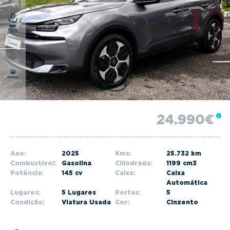
g
a
t
i
o
n
24.990€
Ano:
2025
Kms:
25.732 km
Combustível:
Gasolina
Cilindrada:
1199 cm3
Potência:
145 cv
Caixa:
Caixa
Automática
Lugares:
5 Lugares
Portas:
5
Condição:
Viatura Usada
Cor:
Cinzento