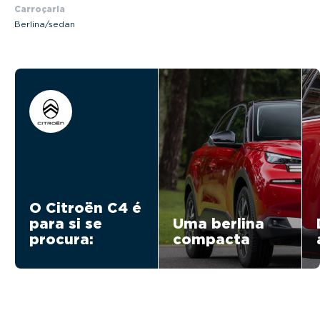
Carroçaria
Berlina/sedan
O Citroën C4 é
para si se
Uma berlina
procura:
compacta