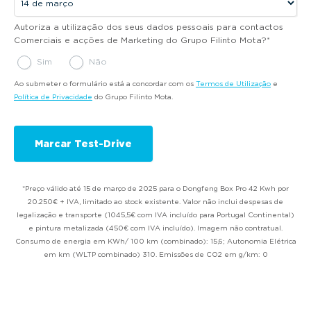
Autoriza a utilização dos seus dados pessoais para contactos
Comerciais e acções de Marketing do Grupo Filinto Mota?
*
Sim
Não
Ao submeter o formulário está a concordar com os
Termos de Utilização
e
Política de Privacidade
do Grupo Filinto Mota.
*Preço válido até 15 de março de 2025 para o Dongfeng Box Pro 42 Kwh por
20.250€ + IVA, limitado ao stock existente. Valor não inclui despesas de
legalização e transporte (1045,5€ com IVA incluído para Portugal Continental)
e pintura metalizada (450€ com IVA incluído). Imagem não contratual.
Consumo de energia em KWh/ 100 km (combinado): 15,6; Autonomia Elétrica
em km (WLTP combinado) 310. Emissões de CO2 em g/km: 0