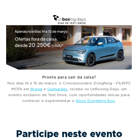
g
a
t
i
o
n
Pronto para sair da caixa?
Nos dias 14 e 15 de março, o Concessionário Dongfeng - FILINTO
MOTA em
Braga
e
Guimarães
, recebe os UnBoxing Days, um
evento exclusivo de Test Drive, com oportunidades únicas para
conhecer e experimentar o
Novo Dongfeng Box
.
Participe neste evento