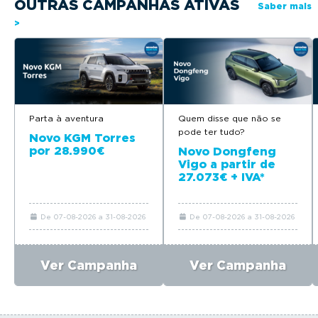
OUTRAS CAMPANHAS ATIVAS
Saber mais
>
Parta à aventura
Quem disse que não se
pode ter tudo?
Novo KGM Torres
por 28.990€
Novo Dongfeng
Vigo a partir de
27.073€ + IVA*
De 07-08-2026 a 31-08-2026
De 07-08-2026 a 31-08-2026
Ver Campanha
Ver Campanha