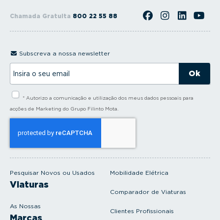
Chamada Gratuita
800 22 55 88
Subscreva a nossa newsletter
I
n
s
i
* Autorizo a comunicação e utilização dos meus dados pessoais para
r
a
acções de Marketing do Grupo Filinto Mota.
o
s
e
u
e
m
a
i
Pesquisar Novos ou Usados
Mobilidade Elétrica
l
Viaturas
Comparador de Viaturas
As Nossas
Clientes Profissionais
Marcas