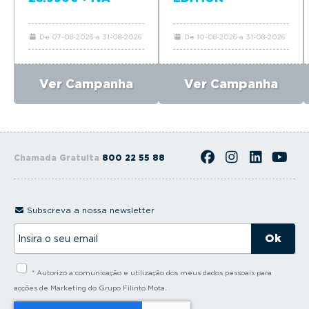
De 07-08-2026 a 31-08-2026
De 10-08-2026 a 31-08-2026
Ver Campanha
Ver Campanha
Chamada Gratuita
800 22 55 88
Subscreva a nossa newsletter
I
n
s
i
* Autorizo a comunicação e utilização dos meus dados pessoais para
r
a
acções de Marketing do Grupo Filinto Mota.
o
s