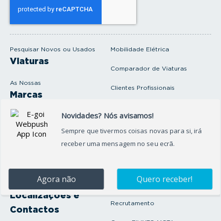
e
u
e
m
a
i
Pesquisar Novos ou Usados
Mobilidade Elétrica
l
Viaturas
Comparador de Viaturas
As Nossas
Clientes Profissionais
Marcas
Venda o seu carro
Produtos e serviços
Produtos Complementares
Oficina
Seguros Protector
Promoções e Destaques
Campanhas
First Rent A Car
Onde Estamos
Artigos e Notícias
Localizações e
Recrutamento
Contactos