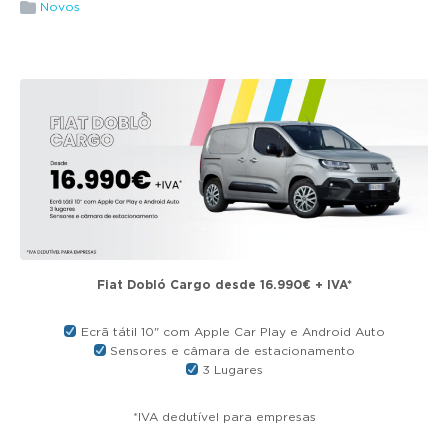
g
Novos
a
t
i
o
n
Fiat Dobló Cargo desde 16.990€ + IVA*
Ecrã tátil 10" com Apple Car Play e Android Auto
Sensores e câmara de estacionamento
3 Lugares
*IVA dedutível para empresas