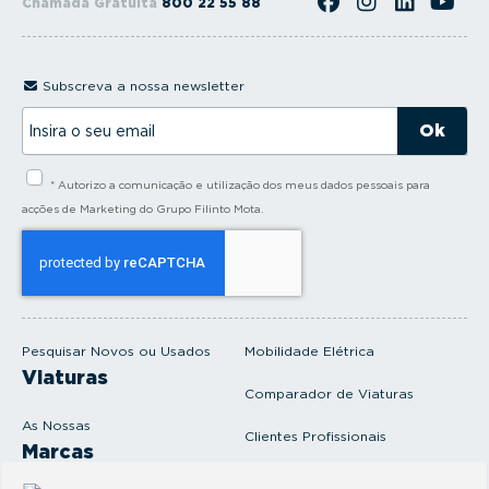
Chamada Gratuita
800 22 55 88
Subscreva a nossa newsletter
I
n
s
i
* Autorizo a comunicação e utilização dos meus dados pessoais para
r
a
acções de Marketing do Grupo Filinto Mota.
o
s
e
u
e
m
a
i
Pesquisar Novos ou Usados
Mobilidade Elétrica
l
Viaturas
Comparador de Viaturas
As Nossas
Clientes Profissionais
Marcas
Venda o seu carro