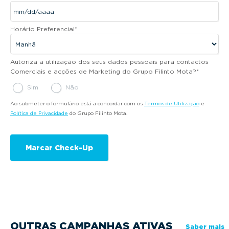
M
M
b
Horário Preferencial
*
a
r
r
Autoriza a utilização dos seus dados pessoais para contactos
a
Comerciais e acções de Marketing do Grupo Filinto Mota?
*
D
D
Sim
Não
b
a
Ao submeter o formulário está a concordar com os
Termos de Utilização
e
r
Política de Privacidade
do Grupo Filinto Mota.
r
a
A
A
A
A
OUTRAS CAMPANHAS ATIVAS
Saber mais