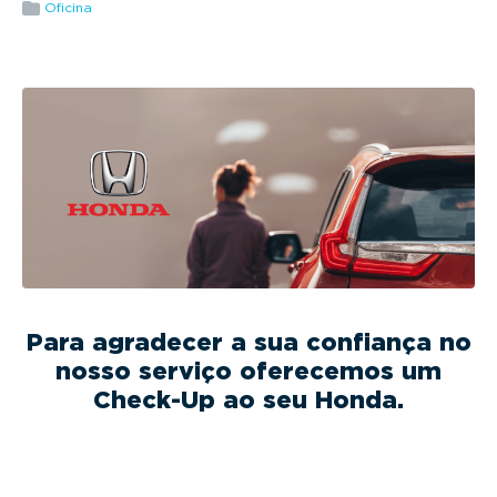
g
Oficina
a
t
i
o
n
Para agradecer a sua confiança no
nosso serviço oferecemos um
Check-Up ao seu Honda.