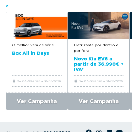
>
O melhor vem de série
Eletrizante por dentro e
por fora
Box All in Days
Novo Kia EV6 a
partir de 36.990€ +
IVA*
De 04-08-2026 a 31-08-2026
De 03-08-2026 a 31-08-2026
Ver Campanha
Ver Campanha